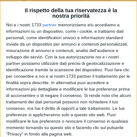
Il rispetto della tua riservatezza è la
nostra priorità
A cura di
Noi e i nostri 1733
partner
memorizziamo e/o accediamo a
MASSIMILIANO DILETTUSO
informazioni su un dispositivo, come i cookie, e trattiamo dati
personali, come identificatori univoci e informazioni standard
inviate da un dispositivo per annunci e contenuti personalizzati,
misurazione di annunci e contenuti, analisi dell'audience e
Sarà una giornata all'insegna della spiritualità e della
sviluppo dei servizi.
Con la tua autorizzazione noi e i nostri
partecipazione comunitaria quella che Bitonto vivrà domani,
partner possiamo utilizzare dati precisi di geolocalizzazione e
giovedì 14 maggio
, in occasione della
festa
dedicata a
identificazione tramite la scansione del dispositivo. Puoi fare clic
Santa Lucia Filippini
, figura centrale della pedagogia
per consentire a noi e ai nostri 1733 partner il trattamento per le
cristiana e fondatrice dell'ordine delle Maestre Pie Filippini.
finalità sopra descritte. In alternativa puoi accedere a
informazioni più dettagliate e modificare le tue preferenze prima
A promuovere le
celebrazioni
sarà l'Istituto Sacro Cuore, che
di acconsentire o di negare il consenso.
Si rende noto che alcuni
trattamenti dei dati personali possono non richiedere il tuo
anche quest'anno coinvolgerà studenti, famiglie, docenti e
consenso, ma hai il diritto di opporti a tale trattamento. Le tue
fedeli in un percorso spirituale e comunitario dedicato alla
preferenze si applicheranno solo a questo sito web. Puoi
santa educatrice. La festa rappresenta per l'istituto uno dei
modificare le tue preferenze o revocare il consenso in qualsiasi
momenti più significativi dell'anno scolastico e religioso, non
momento tornando su questo sito e facendo clic sul pulsante
solo come occasione di devozione, ma anche come
"Privacy" in fondo alla pagina web.