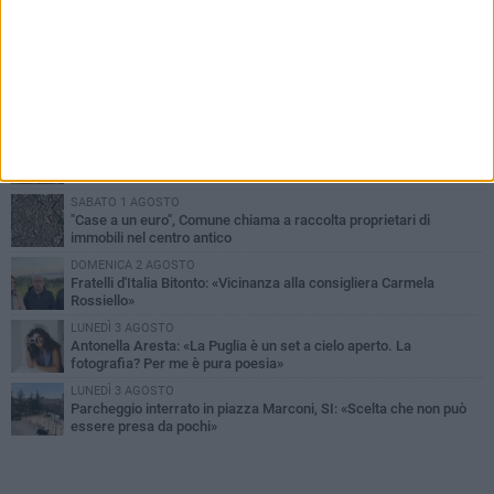
PIÙ LETTI QUESTA SETTIMANA
MARTEDÌ 4 AGOSTO
Armati di bastoni fuggono con l'incasso, rapina in un bar di Bitonto
VENERDÌ 31 LUGLIO
Furti d'auto, scoperta la banda tra Bitonto e Cerignola: 13 arresti, I
NOMI
SABATO 1 AGOSTO
"Case a un euro", Comune chiama a raccolta proprietari di
immobili nel centro antico
DOMENICA 2 AGOSTO
Fratelli d'Italia Bitonto: «Vicinanza alla consigliera Carmela
Rossiello»
LUNEDÌ 3 AGOSTO
Antonella Aresta: «La Puglia è un set a cielo aperto. La
fotografia? Per me è pura poesia»
LUNEDÌ 3 AGOSTO
Parcheggio interrato in piazza Marconi, SI: «Scelta che non può
essere presa da pochi»