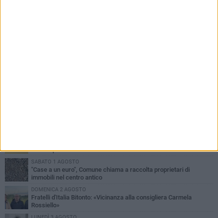
PIÙ LETTI QUESTA SETTIMANA
VENERDÌ 31 LUGLIO
Furti d'auto, scoperta la banda tra Bitonto e Cerignola: 13 arresti, I
NOMI
MARTEDÌ 4 AGOSTO
Armati di bastoni fuggono con l'incasso, rapina in un bar di Bitonto
GIOVEDÌ 30 LUGLIO
Bitonto, Palo e Bitetto insieme per creare centro intercomunale
della capacità di coesione
SABATO 1 AGOSTO
"Case a un euro", Comune chiama a raccolta proprietari di
immobili nel centro antico
DOMENICA 2 AGOSTO
Fratelli d'Italia Bitonto: «Vicinanza alla consigliera Carmela
Rossiello»
LUNEDÌ 3 AGOSTO