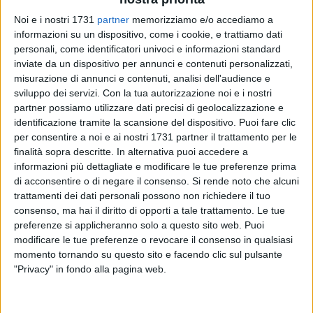
Noi e i nostri 1731
partner
memorizziamo e/o accediamo a
42
informazioni su un dispositivo, come i cookie, e trattiamo dati
personali, come identificatori univoci e informazioni standard
inviate da un dispositivo per annunci e contenuti personalizzati,
misurazione di annunci e contenuti, analisi dell'audience e
C'è una possibilità in più per i coniugi di
Bitonto
che si
sviluppo dei servizi.
Con la tua autorizzazione noi e i nostri
separano o divorziano, con l'obbligo di lasciare la casa in
partner possiamo utilizzare dati precisi di geolocalizzazione e
comune e versare l'assegno di mantenimento all'altro
identificazione tramite la scansione del dispositivo. Puoi fare clic
coniuge e per questo si trovano in condizioni di
indigenza
.
per consentire a noi e ai nostri 1731 partner il trattamento per le
finalità sopra descritte. In alternativa puoi accedere a
Nei giorni scorsi, infatti, la
giunta regionale
ha approvato gli
informazioni più dettagliate e modificare le tue preferenze prima
indirizzi operativi con cui riconosce la necessità di garantire
di acconsentire o di negare il consenso.
Si rende noto che alcuni
a questa categoria di persone «le condizioni per la
trattamenti dei dati personali possono non richiedere il tuo
prosecuzione di un'esistenza dignitosa, il recupero
consenso, ma hai il diritto di opporti a tale trattamento. Le tue
dell'
autonomia abitativa
, l'
accesso al credito
, l'assistenza e
preferenze si applicheranno solo a questo sito web. Puoi
mediazione familiare nelle situazioni di fragilità e conflitto
modificare le tue preferenze o revocare il consenso in qualsiasi
familiare, la conciliazione dei tempi di vita e di lavoro per
momento tornando su questo sito e facendo clic sul pulsante
"Privacy" in fondo alla pagina web.
tutelare e svolgere pienamente il ruolo genitoriale».
Stando a quanto riportato nel testo della legge, si tratta di