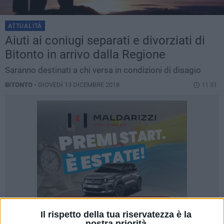
ATTUALITÀ
Aiuti ai coniugi separati e divorziati di
Bitonto in arrivo dalla Regione
Saranno destinati a chi versa in condizioni di disagio
BITONTO -
GIOVEDÌ 13 DICEMBRE 2018
11.51
Il rispetto della tua riservatezza è la
nostra priorità