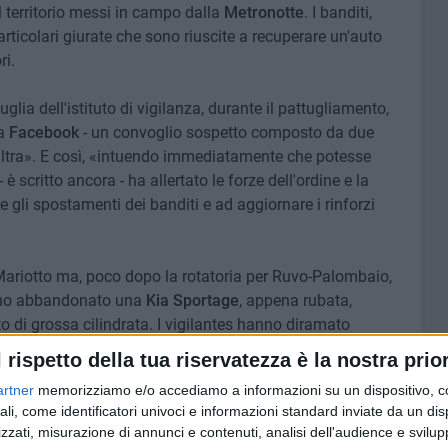
l territorio messi in campo dalla
Metronotte
. I banditi,
rticolari giurate che sono riuscite a recuperare un'auto
ri.
tuglia dell'istituto di vigilanza, durante il pattugliamento,
na
Facebook
- un convoglio sospetto composto da due
'altra». E così, «intuendo immediatamente che potesse
 è scritto ancora - ha allertato le forze dell'ordine e la
 gli spostamenti dei banditi e ad aggiornare i rinforzi
 Mariotto ma, poco dopo la rotatoria per Ruvo-Palombaio,
hanno abbandonato una
Kia Sportage
, appena rubata,
o di grossa cilindrata. I vigilantes hanno diramato
na, ma la banda è riuscita a fare perdere le proprie tracce.
l rispetto della tua riservatezza è la nostra prior
 i
Carabinieri
e altre tre nostre pattuglie», è scritto ancora
artner
memorizziamo e/o accediamo a informazioni su un dispositivo, c
ali, come identificatori univoci e informazioni standard inviate da un di
zzati, misurazione di annunci e contenuti, analisi dell'audience e svilupp
determinante poter contare su una struttura operativa