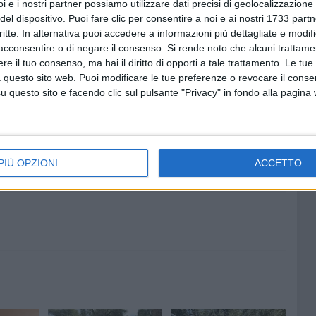
i e i nostri partner possiamo utilizzare dati precisi di geolocalizzazione 
laborare con le istituzioni per la sicurezza della
del dispositivo. Puoi fare clic per consentire a noi e ai nostri 1733 partn
ata, intanto, è stata recuperata dai militari della
locale
critte. In alternativa puoi accedere a informazioni più dettagliate e modif
ario.
acconsentire o di negare il consenso.
Si rende noto che alcuni trattamen
e il tuo consenso, ma hai il diritto di opporti a tale trattamento. Le tue
 questo sito web. Puoi modificare le tue preferenze o revocare il conse
questo sito e facendo clic sul pulsante "Privacy" in fondo alla pagina
8 AGOSTO 2026
fioso
Dal 9 al 19 agosto tre test
asolare
precampionato per l'US Bitonto
PIÙ OPZIONI
ACCETTO