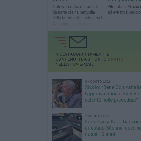
Il ritrovamento, mercoledì,
Allertata la Polizia 
da parte di una pattuglia
ed evitato il peggio
della Metronotte. Indagano i
Carabinieri a cui sono
affidate le indagini
RICEVI AGGIORNAMENTI E
CONTENUTI DA BITONTO
GRATIS
NELLA TUA E-MAIL
8 AGOSTO 2026
Sicolo: “Bene Coltivaitalia
l’approvazione definitiva 
celerità nelle procedure”
7 AGOSTO 2026
Furti e assalto al bancom
arrestato 30enne: deve s
quasi 10 anni