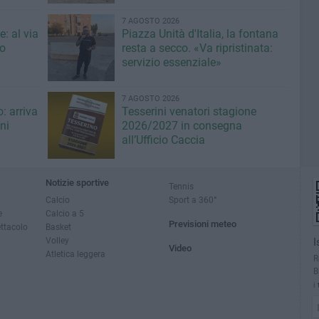
7 AGOSTO 2026
: al via
Piazza Unità d'Italia, la fontana
eo
resta a secco. «Va ripristinata:
servizio essenziale»
7 AGOSTO 2026
: arriva
Tesserini venatori stagione
ni
2026/2027 in consegna
all’Ufficio Caccia
Notizie sportive
Tennis
Calcio
Sport a 360°
e
Calcio a 5
Previsioni meteo
ettacolo
Basket
Volley
I
Video
Atletica leggera
R
B
i