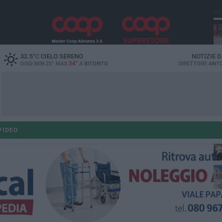
PI
32.5
°C
CIELO SERENO
NOTIZIE 
34°
OGGI MIN
25°
MAX
A
BITONTO
DIRETTORE
ANTO
po
VIDEO
po
op