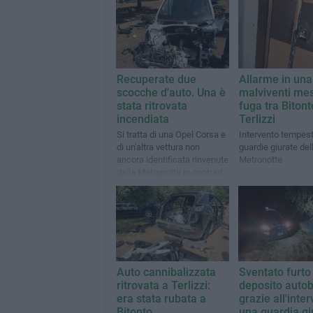
Recuperate due
Allarme in una 
scocche d'auto. Una è
malviventi mes
stata ritrovata
fuga tra Bitont
incendiata
Terlizzi
Si tratta di una Opel Corsa e
Intervento tempest
di un'altra vettura non
guardie giurate del
ancora identificata rinvenute
Metronotte
dalla Metronotte in contrada
Belvedere
Auto cannibalizzata
Sventato furto
ritrovata a Terlizzi:
deposito auto
era stata rubata a
grazie all'inter
Bitonto
una guardia gi