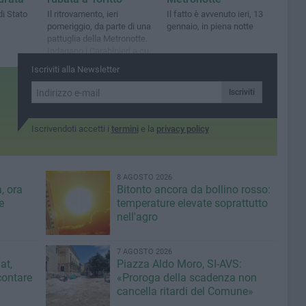
di Stato
Il ritrovamento, ieri
Il fatto è avvenuto ieri, 13
pomeriggio, da parte di una
gennaio, in piena notte
pattuglia della Metronotte.
Indagano i Carabinieri a cui
sono affidate le indagini
Iscriviti alla Newsletter
Iscriviti
Iscrivendoti accetti i
termini
e la
privacy policy
8 AGOSTO 2026
, ora
Bitonto ancora da bollino rosso:
e
temperature elevate soprattutto
nell'agro
7 AGOSTO 2026
at,
Piazza Aldo Moro, SI-AVS:
contare
«Proroga della scadenza non
cancella ritardi del Comune»