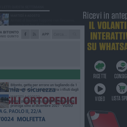
Ù LETTI QUESTA SETTIMANA
MARTEDÌ 4 AGOSTO
Armati di bastoni fuggono con l'incasso,
rapina in un bar di Bitonto
DA
BITONTO
DOMENICA 2 AGOSTO
APP
Fratelli d'Italia Bitonto: «Vicinanza alla
NIO QUINTO
consigliera Carmela Rossiello»
LUNEDÌ 3 AGOSTO
Antonella Aresta: «La Puglia è un set a
cielo aperto. La fotografia? Per me è pura
esia»
LUNEDÌ 3 AGOSTO
Parcheggio interrato in piazza Marconi, SI:
«Scelta che non può essere presa da
chi»
MARTEDÌ 4 AGOSTO
Bitonto, getta per errore un tagliando da 1
milione di euro: recuperato tra i rifiuti dagli
eratori SANB
MARTEDÌ 4 AGOSTO
Lavori piazza Moro, dal Ministero arriva
proroga sino al dicembre 2027 - VIDEO