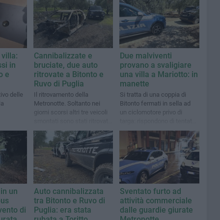
villa:
Cannibalizzate e
Due malviventi
si in
bruciate, due auto
provano a svaligiare
o e
ritrovate a Bitonto e
una villa a Mariotto: in
Ruvo di Puglia
manette
ivo delle
Il ritrovamento della
Si tratta di una coppia di
la
Metronotte. Soltanto nei
Bitonto fermati in sella ad
giorni scorsi altri tre veicoli
un ciclomotore privo di
smontati sono stati ritrovati
targa: rispondono di tentato
nella stessa zona
furto e riciclaggio
 in un
Auto cannibalizzata
Sventato furto ad
bus
tra Bitonto e Ruvo di
attività commerciale
vento di
Puglia: era stata
dalle guardie giurate
urata
rubata a Toritto
Metronotte