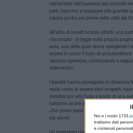
nell'ambito dell'aumento dei controlli de
però, riescono a scappare alle guardie pa
rubata poche ore prima nella città dei fio
All'alba di lunedì scorso, infatti, una pat
«ha notato - si legge sulla propria pagi
auto, una delle quali stava spingendo l
essere in corso il furto di un'autovettura -
centrale operativa, continuando a seguire
intervenuti».
I banditi hanno proseguito in direzione
resisi conto di essere stati scoperti, 
dandosi poi alla fuga a bordo di una aut
l'allarme anche alle altre pattuglie in zo
I
«Sul posto sono rapidamente intervenuti
Noi e i nostri 1733
p
sui social.
trattiamo dati person
e contenuti personali
Un intervento che conferma «quanto sia 