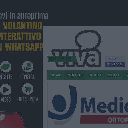
17.877
FANPAGE
HOME
NOTIZIE
SPORT
METEO