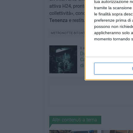
tua autorizzazione no
attiva H24, pronta ad intervenire ed a col
tramite la scansione 
collettività», conclude la nota. L'auto rub
le finalità sopra des
Tenenza
e restituita al legittimo propriet
preferenze prima di 
possono non richieder
applicheranno solo a
METRONOTTE BITONTO
momento tornando su 
8 AGOSTO 2026
Due latitanti del clan ma
Capriati arrestati in un c
di Bisceglie
Altri contenuti a tema