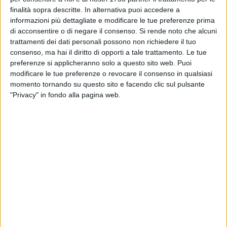
Traetta
finalità sopra descritte. In alternativa puoi accedere a
informazioni più dettagliate e modificare le tue preferenze prima
BITONTO - 30 APRILE 2017
di acconsentire o di negare il consenso.
Si rende noto che alcuni
4
Coppia di Bitonto arrestata a Palagianello per
trattamenti dei dati personali possono non richiedere il tuo
estorsione
consenso, ma hai il diritto di opporti a tale trattamento. Le tue
preferenze si applicheranno solo a questo sito web. Puoi
modificare le tue preferenze o revocare il consenso in qualsiasi
BITONTO - 30 APRILE 2017
momento tornando su questo sito e facendo clic sul pulsante
Sannicandro apre una "bottega" per diventare
"Privacy" in fondo alla pagina web.
sindaco
BITONTO - 29 APRILE 2017
A Bitonto uno short master sull'olio di oliva in
cucina
BITONTO - 29 APRILE 2017
Primarie Pd, Assuntela Messina: «Sostegno
alla candidatura di Emiliano»
BITONTO - 29 APRILE 2017
L'8 maggio la presentazione del libro dedicato