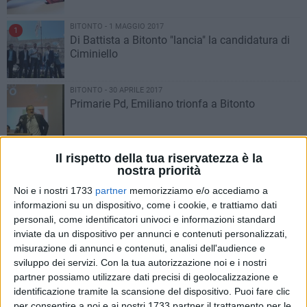
BITONTO - 1 MAGGIO 2017
1
Di Battista a Bitonto "lancia" la candidatura di
Ciminiello
BITONTO - 30 APRILE 2017
Primarie Pd, Emiliano trionfa a Bitonto
BITONTO - 30 APRILE 2017
Il rispetto della tua riservatezza è la
1
Primarie Pd con polemiche
nostra priorità
Noi e i nostri 1733
partner
memorizziamo e/o accediamo a
informazioni su un dispositivo, come i cookie, e trattiamo dati
BITONTO - 30 APRILE 2017
personali, come identificatori univoci e informazioni standard
All That Jazz quartet stasera al Torrione
inviate da un dispositivo per annunci e contenuti personalizzati,
Angioino
misurazione di annunci e contenuti, analisi dell'audience e
sviluppo dei servizi.
Con la tua autorizzazione noi e i nostri
partner possiamo utilizzare dati precisi di geolocalizzazione e
BITONTO - 30 APRILE 2017
identificazione tramite la scansione del dispositivo. Puoi fare clic
La Commedia degli Equivoci in scena al
per consentire a noi e ai nostri 1733 partner il trattamento per le