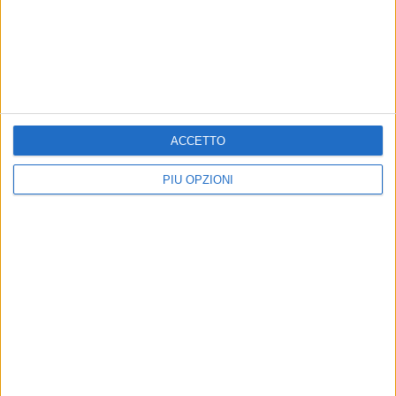
BITONTO - 26 APRILE 2017
Parco Alta Murgia, "Rivediamo i limiti per
rilanciare il turismo"
Precedente
1
2
...
602
603
604
605
606
ACCETTO
...
Successiva
PIÙ OPZIONI