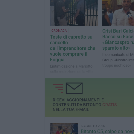
Crisi Bari Calci
CRONACA
Bacco su Face
Teste di capretto sul
«Giancaspro h
cancello
sparato alto»
dell'imprenditore che
vuole comprare il
Il comunicato di 
Foggia
Group: «Nostro int
troppo rischioso»
L'intimidazione a Mariotto
sulla recinzione della villa
dell'AD di Meleam, Pasquale
Bacco
RICEVI AGGIORNAMENTI E
CONTENUTI DA BITONTO
GRATIS
NELLA TUA E-MAIL
6 AGOSTO 2026
Bitonto C5, colpo da nov