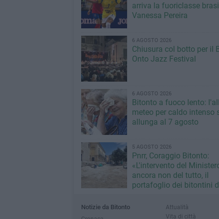
arriva la fuoriclasse bras
Vanessa Pereira
6 AGOSTO 2026
Chiusura col botto per il 
Onto Jazz Festival
6 AGOSTO 2026
Bitonto a fuoco lento: l'al
meteo per caldo intenso s
allunga al 7 agosto
5 AGOSTO 2026
Pnrr, Coraggio Bitonto:
«L'intervento del Minister
ancora non del tutto, il
portafoglio dei bitontini 
fallimentare gestione Ric
Notizie da Bitonto
Attualità
Vita di città
Cronaca