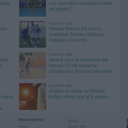
iliana
suo cammino: neroverdi inseriti
nel girone C
6 AGOSTO 2026
Beat
Olimpia Bitonto tra arrivi e
conferme: firmano Balzano,
Sallustio e Cannito
5 AGOSTO 2026
lerta
Serie A, ecco le avversarie del
i
Bitonto C5 nel massimo
campionato di futsal femminile
5 AGOSTO 2026
Ondata di calore, su Bitonto
o salva,
bollino rosso sino al 6 agosto
da
ci»
Notizie sportive
Tennis
Calcio
Sport a 360°