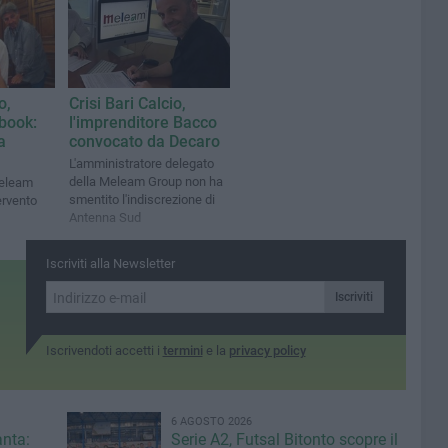
di Bitonto
o,
Crisi Bari Calcio,
book:
l'imprenditore Bacco
a
convocato da Decaro
L'amministratore delegato
della Meleam Group non ha
Meleam
smentito l'indiscrezione di
ervento
Antenna Sud
Iscriviti alla Newsletter
Iscriviti
Iscrivendoti accetti i
termini
e la
privacy policy
6 AGOSTO 2026
anta:
Serie A2, Futsal Bitonto scopre il