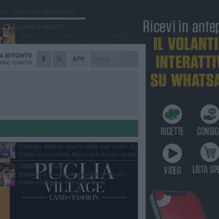
Ù LETTI QUESTA SETTIMANA
LUNEDÌ 3 AGOSTO
Bitonto C5, mercato senza sosta: arriva
Pereira, Nicoletti resta in neroverde
DA
BITONTO
MERCOLEDÌ 5 AGOSTO
APP
Serie A, ecco le avversarie del Bitonto C5
NIO QUINTO
nel massimo campionato di futsal
mminile
MERCOLEDÌ 29 LUGLIO
Olimpia Bitonto, il mercato prende forma:
arrivano Elia, Montagna e Suriano
GIOVEDÌ 30 LUGLIO
Bitonto C5, esperienza e qualità per
Guarino: arriva Denise Carturan
LUNEDÌ 27 LUGLIO
L'Olimpia Bitonto riparte dalle sue radici: De
Santis in panchina, Bonasia e Aprile i primi
pi
LUNEDÌ 27 LUGLIO
Bitonto C5, il mercato prende forma tra
prime conferme e graditi ritorni