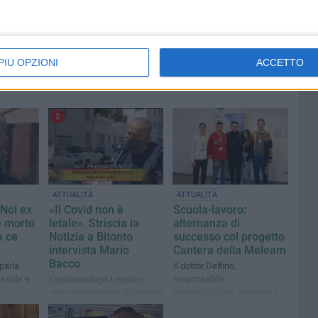
PIÙ OPZIONI
ACCETTO
2
ATTUALITÀ
ATTUALITÀ
Noi ex
«Il Covid non è
Scuola-lavoro:
e morto
letale». Striscia la
alternanza di
a ce
Notizia a Bitonto
successo col progetto
intervista Mario
Cantera della Meleam
Bacco
parla
Il dottor Delfino,
assate e
responsabile
L'epidemiologo Lopalco:
amministrativo, presenta il
«Non scherziamo: dobbiamo
progetto avviato con
rispetto alle vittime»
l’istituto Volta-De Gemmis