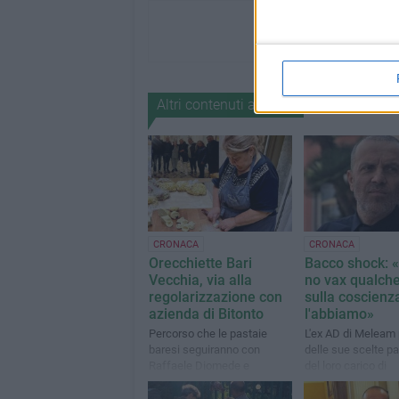
Altri contenuti a tema
CRONACA
CRONACA
Orecchiette Bari
Bacco shock: «
Vecchia, via alla
no vax qualch
regolarizzazione con
sulla coscienz
azienda di Bitonto
l'abbiamo»
Percorso che le pastaie
L'ex AD di Meleam 
baresi seguiranno con
delle sue scelte p
Raffaele Diomede e
del loro carico di
Pasquale Bacco
responsabilità