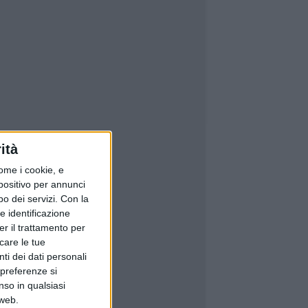
ità
ome i cookie, e
spositivo per annunci
o dei servizi.
Con la
e identificazione
er il trattamento per
icare le tue
ti dei dati personali
 preferenze si
nso in qualsiasi
 web.