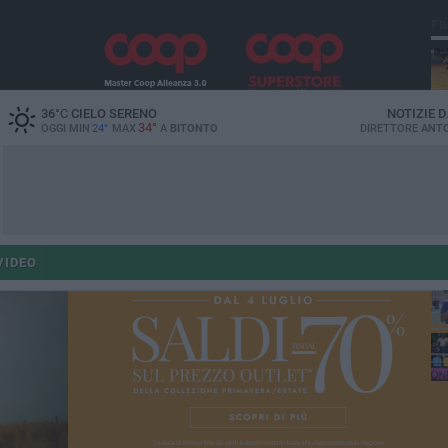
PI
36
°C
CIELO SERENO
NOTIZIE 
34°
OGGI MIN
24°
MAX
A
BITONTO
DIRETTORE
ANTO
fe
VIDEO
col