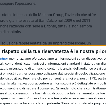
oseguire l'operazione.
 stato l'interesse della
Meleam Group
, l'azienda che offre
oro e già interessata al Bari Calcio nel 2009 e nel 2011,
Anche l'azienda con sede a
Bitonto
, tuttavia, non sembra
o di capitale»
a soluzione rappresentata da un imprenditore locale, un
sarà l'azienda di
Pasquale Bacco a salvare il calcio a
l rispetto della tua riservatezza è la nostra prior
artner
memorizziamo e/o accediamo a informazioni su un dispositivo, c
ali, come identificatori univoci e informazioni standard inviate da un di
zzati, misurazione di annunci e contenuti, analisi dell'audience e svilupp
i e i nostri partner possiamo utilizzare dati precisi di geolocalizzazione 
6 AGOSTO 2026
del dispositivo. Puoi fare clic per consentire a noi e ai nostri 1731 partn
ntiere.
Il nuovo Prefetto di Bari si
critte. In alternativa puoi accedere a informazioni più dettagliate e modif
presenta: «Sicurezza si realizza
acconsentire o di negare il consenso.
Si rende noto che alcuni trattamen
con educazione di tutti»
e il tuo consenso, ma hai il diritto di opporti a tale trattamento. Le tue
 questo sito web. Puoi modificare le tue preferenze o revocare il conse
questo sito e facendo clic sul pulsante "Privacy" in fondo alla pagina