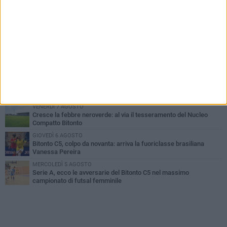
PIÙ LETTI QUESTA SETTIMANA
GIOVEDÌ 6 AGOSTO
Olimpia Bitonto tra arrivi e conferme: firmano Balzano, Sallustio e
Cannito
LUNEDÌ 3 AGOSTO
Bitonto C5, mercato senza sosta: arriva Pereira, Nicoletti resta in
neroverde
VENERDÌ 7 AGOSTO
US Bitonto, colpo mercato: arriva l'attaccante ghanese Saani
VENERDÌ 7 AGOSTO
Cresce la febbre neroverde: al via il tesseramento del Nucleo
Compatto Bitonto
GIOVEDÌ 6 AGOSTO
Bitonto C5, colpo da novanta: arriva la fuoriclasse brasiliana
Vanessa Pereira
MERCOLEDÌ 5 AGOSTO
Serie A, ecco le avversarie del Bitonto C5 nel massimo
campionato di futsal femminile