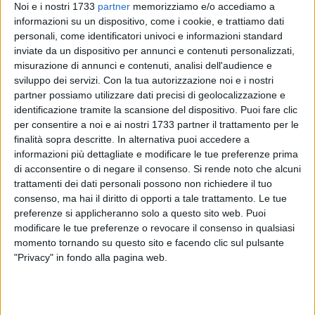
Noi e i nostri 1733
partner
memorizziamo e/o accediamo a
informazioni su un dispositivo, come i cookie, e trattiamo dati
personali, come identificatori univoci e informazioni standard
28
inviate da un dispositivo per annunci e contenuti personalizzati,
misurazione di annunci e contenuti, analisi dell'audience e
sviluppo dei servizi.
Con la tua autorizzazione noi e i nostri
partner possiamo utilizzare dati precisi di geolocalizzazione e
Secondo l'emittente
Antenna Sud
, l'ormai ex avvocato e
identificazione tramite la scansione del dispositivo. Puoi fare clic
componente del consiglio d'amministrazione biancorosso
per consentire a noi e ai nostri 1733 partner il trattamento per le
Francesco Biga
avrebbe incontrato
Pasquale Bacco
,
finalità sopra descritte. In alternativa puoi accedere a
amministratore delegato della
Meleam Group
, azienda di
informazioni più dettagliate e modificare le tue preferenze prima
Bitonto, già in passato accostato alle vicende del
Bari
di acconsentire o di negare il consenso.
Si rende noto che alcuni
trattamenti dei dati personali possono non richiedere il tuo
Calcio
.
consenso, ma hai il diritto di opporti a tale trattamento. Le tue
preferenze si applicheranno solo a questo sito web. Puoi
A quanto pare, dopo la separazione dagli altri membri del
modificare le tue preferenze o revocare il consenso in qualsiasi
consiglio d'amministrazione, ma sopratutto dal presidente
momento tornando su questo sito e facendo clic sul pulsante
Cosmo Giancaspro
, l'avvocato sarebbe in questo momento
"Privacy" in fondo alla pagina web.
l'intermediario del sindaco di Bari
Antonio Decaro
, insieme
all'avvocato
Davide Pellegrino
, per cercare di salvare il
calcio a Bari.