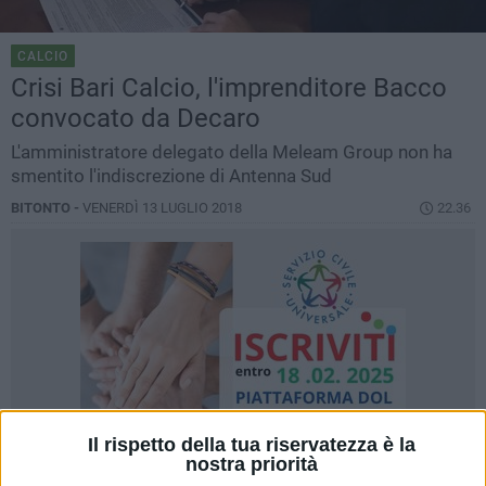
CALCIO
Crisi Bari Calcio, l'imprenditore Bacco
convocato da Decaro
L'amministratore delegato della Meleam Group non ha
smentito l'indiscrezione di Antenna Sud
BITONTO -
VENERDÌ 13 LUGLIO 2018
22.36
Il rispetto della tua riservatezza è la
nostra priorità