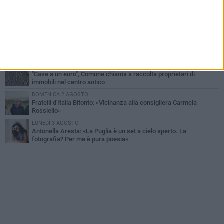
MARTEDÌ 4 AGOSTO
Armati di bastoni fuggono con l'incasso, rapina in un bar di Bitonto
GIOVEDÌ 30 LUGLIO
Bitonto, Palo e Bitetto insieme per creare centro intercomunale
della capacità di coesione
SABATO 1 AGOSTO
"Case a un euro", Comune chiama a raccolta proprietari di
immobili nel centro antico
DOMENICA 2 AGOSTO
Fratelli d'Italia Bitonto: «Vicinanza alla consigliera Carmela
Rossiello»
LUNEDÌ 3 AGOSTO
Antonella Aresta: «La Puglia è un set a cielo aperto. La
fotografia? Per me è pura poesia»