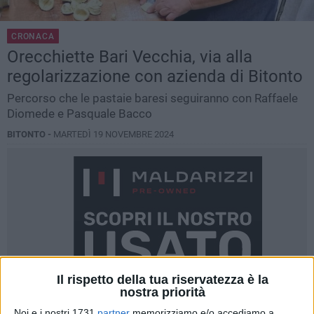
CRONACA
Orecchiette Bari Vecchia, via alla
regolarizzazione con azienda di Bitonto
Percorso che le pastaie baresi seguiranno con Raffaele
Diomede e Pasquale Bacco
BITONTO -
MARTEDÌ 19 NOVEMBRE 2024
Il rispetto della tua riservatezza è la
nostra priorità
Noi e i nostri 1731
partner
memorizziamo e/o accediamo a