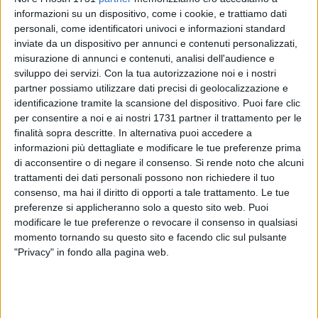
informazioni su un dispositivo, come i cookie, e trattiamo dati
personali, come identificatori univoci e informazioni standard
inviate da un dispositivo per annunci e contenuti personalizzati,
15
misurazione di annunci e contenuti, analisi dell'audience e
sviluppo dei servizi.
Con la tua autorizzazione noi e i nostri
partner possiamo utilizzare dati precisi di geolocalizzazione e
Le signore delle orecchiette di Arco Basso, da anni meta
identificazione tramite la scansione del dispositivo. Puoi fare clic
per consentire a noi e ai nostri 1731 partner il trattamento per le
obbligata di migliaia di turisti che arrivano a Bari, decidono
finalità sopra descritte. In alternativa puoi accedere a
di comune accordo, di seguire la via della legalità.
informazioni più dettagliate e modificare le tue preferenze prima
di acconsentire o di negare il consenso.
Si rende noto che alcuni
La decisione nasce dall'iniziativa di Raffaele Diomede,
trattamenti dei dati personali possono non richiedere il tuo
cultore della legalità tra i più conosciuti in Puglia, supportato
consenso, ma hai il diritto di opporti a tale trattamento. Le tue
dal medico legale Pasquale Bacco. A gestire le attività
preferenze si applicheranno solo a questo sito web. Puoi
formative per le signore sarà la Meleam S.p.A. con cui
modificare le tue preferenze o revocare il consenso in qualsiasi
momento tornando su questo sito e facendo clic sul pulsante
Diomede ha definito un accordo di aiuto a titolo gratuito. Le
"Privacy" in fondo alla pagina web.
attività riguarderanno l'adeguamento dei locali e la
formazione delle stesse signore che così facendo daranno
dignità anche legale, sia al prodotto artigianale sia a quello
industriale venduto.