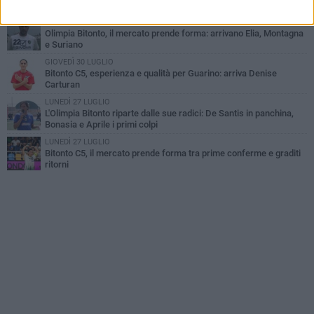
campionato di futsal femminile
MERCOLEDÌ 29 LUGLIO
Olimpia Bitonto, il mercato prende forma: arrivano Elia, Montagna
e Suriano
GIOVEDÌ 30 LUGLIO
Bitonto C5, esperienza e qualità per Guarino: arriva Denise
Carturan
LUNEDÌ 27 LUGLIO
L'Olimpia Bitonto riparte dalle sue radici: De Santis in panchina,
Bonasia e Aprile i primi colpi
LUNEDÌ 27 LUGLIO
Bitonto C5, il mercato prende forma tra prime conferme e graditi
ritorni