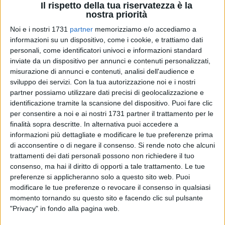
Il rispetto della tua riservatezza è la
nostra priorità
Noi e i nostri 1731
partner
memorizziamo e/o accediamo a
informazioni su un dispositivo, come i cookie, e trattiamo dati
107
A cura di
personali, come identificatori univoci e informazioni standard
MASSIMILIANO DILETTUSO
inviate da un dispositivo per annunci e contenuti personalizzati,
misurazione di annunci e contenuti, analisi dell'audience e
sviluppo dei servizi.
Con la tua autorizzazione noi e i nostri
Ha solo
9 anni
, ma la sua storia ha già superato i confini
partner possiamo utilizzare dati precisi di geolocalizzazione e
identificazione tramite la scansione del dispositivo. Puoi fare clic
locali conquistando il cuore di tutta l'Italia. Si chiama
per consentire a noi e ai nostri 1731 partner il trattamento per le
Emanuele Clemente
, è originario di
Bitonto
,
ed è conosciuto
finalità sopra descritte. In alternativa puoi accedere a
sui social e nel mondo del pallone come
informazioni più dettagliate e modificare le tue preferenze prima
"
EmanueleSuperstar16
".
di acconsentire o di negare il consenso.
Si rende noto che alcuni
trattamenti dei dati personali possono non richiedere il tuo
Nonostante una grave malattia che lo costringe a cure
consenso, ma hai il diritto di opporti a tale trattamento. Le tue
continue, Emanuele non ha mai smesso di inseguire la sua
preferenze si applicheranno solo a questo sito web. Puoi
modificare le tue preferenze o revocare il consenso in qualsiasi
più grande passione: il
calcio
. Ama collezionare maglie,
momento tornando su questo sito e facendo clic sul pulsante
seguire le statistiche, guardare interviste e, soprattutto,
"Privacy" in fondo alla pagina web.
sognare. Un sogno che, passo dopo passo, è diventato realtà
grazie al suo
gesto simbolo
: mano destra sulla fronte e