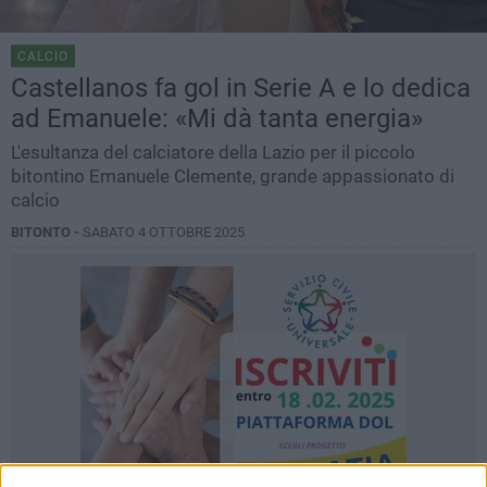
CALCIO
Castellanos fa gol in Serie A e lo dedica
ad Emanuele: «Mi dà tanta energia»
L'esultanza del calciatore della Lazio per il piccolo
bitontino Emanuele Clemente, grande appassionato di
calcio
BITONTO -
SABATO 4 OTTOBRE 2025