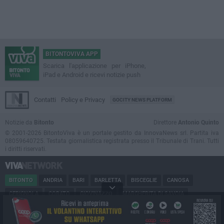
BITONTOVIVA APP
Scarica l'applicazione per iPhone,
iPad e Android e ricevi notizie push
Contatti
Policy e Privacy
GOCITY NEWS PLATFORM
Notizie da
Bitonto
Direttore
Antonio Quinto
© 2001-2026 BitontoViva è un portale gestito da InnovaNews srl. Partita iva
08059640725. Testata giornalistica registrata presso il Tribunale di Trani. Tutti
i diritti riservati.
BITONTO
ANDRIA
BARI
BARLETTA
BISCEGLIE
CANOSA
CERIGNOLA
CORATO
GIOVINAZZO
MARGHERITA DI SAVOIA
MINERVINO
MODUGNO
MOLFETTA
PUGLIA
RUVO
SAN FERDINANDO
SPINAZZOLA
TERLIZZI
TRANI
TRINITAPOLI