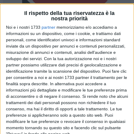
Il rispetto della tua riservatezza è la
nostra priorità
A cura di
MASSIMILIANO DILETTUSO
Noi e i nostri 1733
partner
memorizziamo e/o accediamo a
informazioni su un dispositivo, come i cookie, e trattiamo dati
personali, come identificatori univoci e informazioni standard
inviate da un dispositivo per annunci e contenuti personalizzati,
Il
Bitonto C5
si prepara a vivere un'altra notte ad altissima
misurazione di annunci e contenuti, analisi dell'audience e
tensione. Dopo la spettacolare vittoria conquistata al
sviluppo dei servizi.
Con la tua autorizzazione noi e i nostri
PalaPoli
in Gara 1, le neroverdi torneranno in campo oggi -
partner possiamo utilizzare dati precisi di geolocalizzazione e
venerdì 29 maggio - alle
ore 19.30
sul parquet del
identificazione tramite la scansione del dispositivo. Puoi fare clic
PalaPertini di Fiano Romano per affrontare la
Women Roma
per consentire a noi e ai nostri 1733 partner il trattamento per le
finalità sopra descritte. In alternativa puoi accedere a
nel secondo capitolo della
semifinale playoff scudetto
.
informazioni più dettagliate e modificare le tue preferenze prima
di acconsentire o di negare il consenso.
Si rende noto che alcuni
Le leonesse arrivano all'appuntamento forti dell'
8-6
trattamenti dei dati personali possono non richiedere il tuo
maturato dopo i tempi supplementari, davanti a un pubblico
consenso, ma hai il diritto di opporti a tale trattamento. Le tue
neroverde trascinante, al termine di una partita ricca di
preferenze si applicheranno solo a questo sito web. Puoi
emozioni, ribaltamenti e intensità. Un successo che ha
modificare le tue preferenze o revocare il consenso in qualsiasi
confermato ancora una volta il carattere di una squadra
momento tornando su questo sito e facendo clic sul pulsante
"Privacy" in fondo alla pagina web.