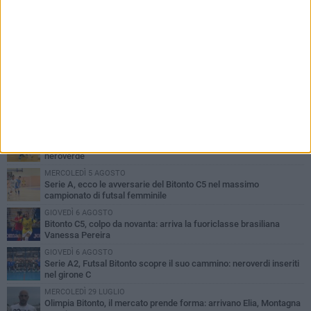
PIÙ LETTI QUESTA SETTIMANA
GIOVEDÌ 6 AGOSTO
Olimpia Bitonto tra arrivi e conferme: firmano Balzano, Sallustio e
Cannito
LUNEDÌ 3 AGOSTO
Bitonto C5, mercato senza sosta: arriva Pereira, Nicoletti resta in
neroverde
MERCOLEDÌ 5 AGOSTO
Serie A, ecco le avversarie del Bitonto C5 nel massimo
campionato di futsal femminile
GIOVEDÌ 6 AGOSTO
Bitonto C5, colpo da novanta: arriva la fuoriclasse brasiliana
Vanessa Pereira
GIOVEDÌ 6 AGOSTO
Serie A2, Futsal Bitonto scopre il suo cammino: neroverdi inseriti
nel girone C
MERCOLEDÌ 29 LUGLIO
Olimpia Bitonto, il mercato prende forma: arrivano Elia, Montagna