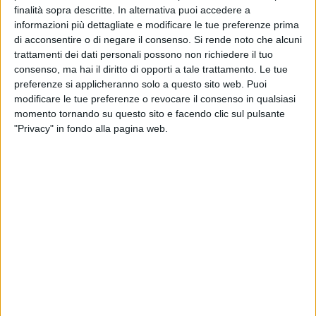
futuro: lo stadio resta il nodo da sciogliere
finalità sopra descritte. In alternativa puoi accedere a
informazioni più dettagliate e modificare le tue preferenze prima
di acconsentire o di negare il consenso.
Si rende noto che alcuni
BITONTO - 16 GIUGNO 2026
Gli under 10 dell'Olimpia Bitonto si laureano
trattamenti dei dati personali possono non richiedere il tuo
vicecampioni d'Italia di calcio a 7
consenso, ma hai il diritto di opporti a tale trattamento. Le tue
preferenze si applicheranno solo a questo sito web. Puoi
modificare le tue preferenze o revocare il consenso in qualsiasi
BITONTO - 15 GIUGNO 2026
momento tornando su questo sito e facendo clic sul pulsante
Bitonto C5, il sogno scudetto si ferma in finale:
"Privacy" in fondo alla pagina web.
il CMB vince 3-2
BITONTO - 11 GIUGNO 2026
Ci avete rotto il pallone
BITONTO - 11 GIUGNO 2026
I giornalisti di Viva Network giocano il
Mondiale di calcio: i pronostici
BITONTO - 9 GIUGNO 2026
Karate Academy Cioce, Pierpaolo Bottalico sul