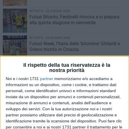
BITONTO - 25 GIUGNO 2026
Futsal Bitonto, Ferdinelli rinnova e si prepara
alla quinta stagione in neroverde
BITONTO - 24 GIUGNO 2026
Futsal Week, l'Italia delle 'bitontine' Ghilardi e
Grieco trionfa in Croazia
Il rispetto della tua riservatezza è la
BITONTO - 24 GIUGNO 2026
nostra priorità
Futsal Bitonto, prime conferme: Giacomo
Rosone resta in neroverde
Noi e i nostri 1731
partner
memorizziamo e/o accediamo a
informazioni su un dispositivo, come i cookie, e trattiamo dati
personali, come identificatori univoci e informazioni standard
BITONTO - 23 GIUGNO 2026
inviate da un dispositivo per annunci e contenuti personalizzati,
Futsal Bitonto, esperienza e qualità per mister
Lodispoto: arriva Primavera
misurazione di annunci e contenuti, analisi dell'audience e
sviluppo dei servizi.
Con la tua autorizzazione noi e i nostri
partner possiamo utilizzare dati precisi di geolocalizzazione e
BITONTO - 22 GIUGNO 2026
identificazione tramite la scansione del dispositivo. Puoi fare clic
Bitonto Calcio, cresce preoccupazione per il
per consentire a noi e ai nostri 1731 partner il trattamento per le