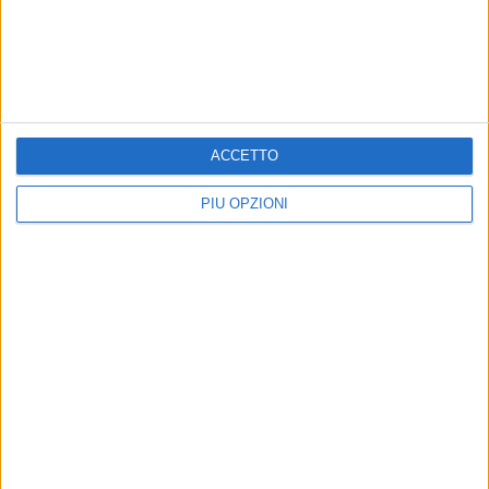
BITONTO - 26 MAGGIO 2026
Mariotto, successo per la Gimkana degli
scooter d’epoca in piazza Roma
Precedente
1
2
3
4
5
6
...
Successiva
ACCETTO
PIÙ OPZIONI