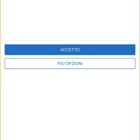
BITONTO - 2 FEBBRAIO 2026
Per la Lazio non c'è partita: il Bitonto C5 vince
7-1 al Palapansini
Precedente
1
...
3
4
5
6
7
...
ACCETTO
Successiva
PIÙ OPZIONI