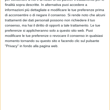
ospiti della Women Roma
finalità sopra descritte. In alternativa puoi accedere a
informazioni più dettagliate e modificare le tue preferenze prima
BITONTO - 20 FEBBRAIO 2026
di acconsentire o di negare il consenso.
Si rende noto che alcuni
Il Bitonto continua a sorprendere: pareggio
trattamenti dei dati personali possono non richiedere il tuo
esterno contro il Brilla Campi
consenso, ma hai il diritto di opporti a tale trattamento. Le tue
preferenze si applicheranno solo a questo sito web. Puoi
modificare le tue preferenze o revocare il consenso in qualsiasi
BITONTO - 19 FEBBRAIO 2026
momento tornando su questo sito e facendo clic sul pulsante
Turno infrasettimanale, Bitonto ospite del Brilla
"Privacy" in fondo alla pagina web.
Campi. Trasferta vietata ai neroverdi
BITONTO - 16 FEBBRAIO 2026
Eccellenza, tre punti d'oro per il Bitonto: Toma
Maglie k.o. 3-1
BITONTO - 16 FEBBRAIO 2026
Al Palalagravinese vince il Bitonto C5: Audace
Verona sconfitto 6-2
BITONTO - 16 FEBBRAIO 2026
Il derby è neroverde: il Futsal Bitonto supera