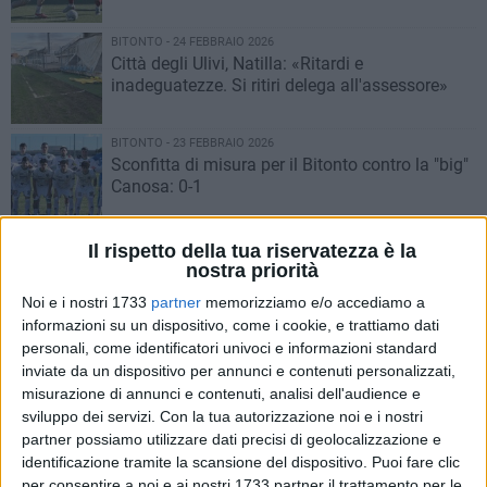
BITONTO - 24 FEBBRAIO 2026
Città degli Ulivi, Natilla: «Ritardi e
inadeguatezze. Si ritiri delega all'assessore»
BITONTO - 23 FEBBRAIO 2026
Sconfitta di misura per il Bitonto contro la "big"
Canosa: 0-1
BITONTO - 23 FEBBRAIO 2026
Il rispetto della tua riservatezza è la
Il Futsal Bitonto sale al secondo posto: battuto
nostra priorità
il Cioli Ariccia 4-3
Noi e i nostri 1733
partner
memorizziamo e/o accediamo a
informazioni su un dispositivo, come i cookie, e trattiamo dati
BITONTO - 23 FEBBRAIO 2026
personali, come identificatori univoci e informazioni standard
Termina in parità lo scontro diretto tra Bitonto
inviate da un dispositivo per annunci e contenuti personalizzati,
C5 e Women Roma: 2-2
misurazione di annunci e contenuti, analisi dell'audience e
sviluppo dei servizi.
Con la tua autorizzazione noi e i nostri
partner possiamo utilizzare dati precisi di geolocalizzazione e
BITONTO - 22 FEBBRAIO 2026
identificazione tramite la scansione del dispositivo. Puoi fare clic
Sfida ad alta quota per il Bitonto C5: neroverdi
per consentire a noi e ai nostri 1733 partner il trattamento per le