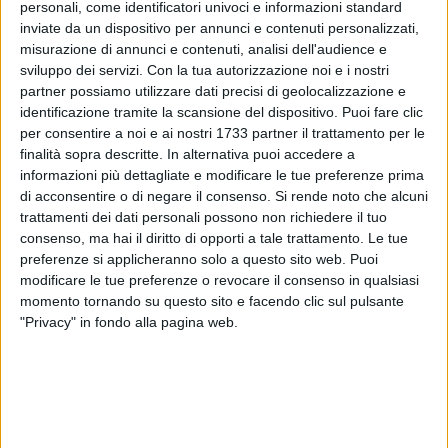
personali, come identificatori univoci e informazioni standard
inviate da un dispositivo per annunci e contenuti personalizzati,
A cura di
misurazione di annunci e contenuti, analisi dell'audience e
GIANLUCA BATTISTA
sviluppo dei servizi.
Con la tua autorizzazione noi e i nostri
partner possiamo utilizzare dati precisi di geolocalizzazione e
identificazione tramite la scansione del dispositivo. Puoi fare clic
per consentire a noi e ai nostri 1733 partner il trattamento per le
Il centrodestra vince all'uninominale alla Camera dei
finalità sopra descritte. In alternativa puoi accedere a
Deputati nel collegio Puglia 4 che comprende anche
informazioni più dettagliate e modificare le tue preferenze prima
Giovinazzo.
di acconsentire o di negare il consenso.
Si rende noto che alcuni
trattamenti dei dati personali possono non richiedere il tuo
A
Rita Dalla Chiesa
, esponente di Forza Italia per l'intera
consenso, ma hai il diritto di opporti a tale trattamento. Le tue
coalizione, sono andati circa al 40% dei consensi (gli scrutini
preferenze si applicheranno solo a questo sito web. Puoi
modificare le tue preferenze o revocare il consenso in qualsiasi
quando vi scriviamo sono ancora in corso), mentre a
momento tornando su questo sito e facendo clic sul pulsante
Michele Abbaticchio
, espressione del centrosinistra, sono
"Privacy" in fondo alla pagina web.
andati circa il 26% dei voti. Vicino all'ex sindaco di Bitonto il
candidato del Movimento 5 Stelle, Nicola Grasso, e per
questa partita, puramente statistica, si giungerà
probabilmente all'ultima scheda.