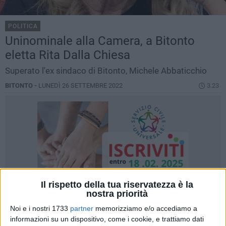
POLITICA
Uninominale alla Camera, a Bitonto
eletta Rita Dalla Chiesa
Superato l'ex sindaco di Bitonto, Michele Abbaticchio
BITONTO -
LUNEDÌ 26 SETTEMBRE 2022
3.23
Il rispetto della tua riservatezza è la
nostra priorità
Noi e i nostri 1733
partner
memorizziamo e/o accediamo a
informazioni su un dispositivo, come i cookie, e trattiamo dati