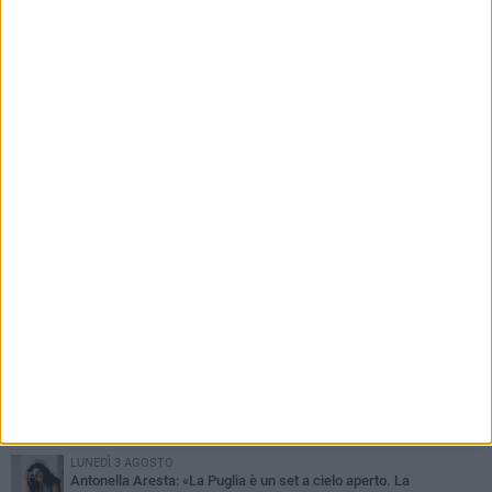
PIÙ LETTI QUESTA SETTIMANA
MARTEDÌ 4 AGOSTO
Armati di bastoni fuggono con l'incasso, rapina in un bar di Bitonto
VENERDÌ 31 LUGLIO
Furti d'auto, scoperta la banda tra Bitonto e Cerignola: 13 arresti, I
NOMI
SABATO 1 AGOSTO
"Case a un euro", Comune chiama a raccolta proprietari di
immobili nel centro antico
DOMENICA 2 AGOSTO
Fratelli d'Italia Bitonto: «Vicinanza alla consigliera Carmela
Rossiello»
LUNEDÌ 3 AGOSTO
Antonella Aresta: «La Puglia è un set a cielo aperto. La