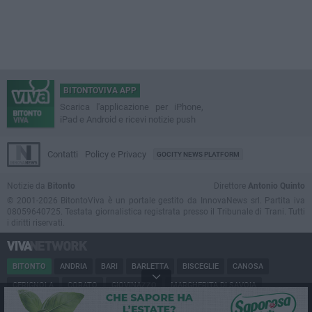
BITONTOVIVA APP
Scarica l'applicazione per iPhone,
iPad e Android e ricevi notizie push
Contatti
Policy e Privacy
GOCITY NEWS PLATFORM
Notizie da
Bitonto
Direttore
Antonio Quinto
© 2001-2026 BitontoViva è un portale gestito da InnovaNews srl. Partita iva
08059640725. Testata giornalistica registrata presso il Tribunale di Trani. Tutti
i diritti riservati.
BITONTO
ANDRIA
BARI
BARLETTA
BISCEGLIE
CANOSA
CERIGNOLA
CORATO
GIOVINAZZO
MARGHERITA DI SAVOIA
MINERVINO
MODUGNO
MOLFETTA
PUGLIA
RUVO