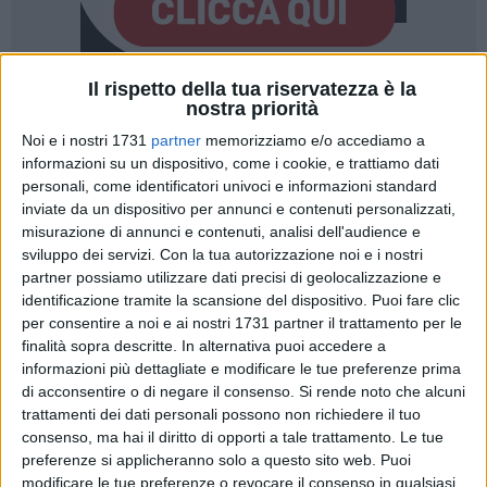
Il rispetto della tua riservatezza è la
9
nostra priorità
Noi e i nostri 1731
partner
memorizziamo e/o accediamo a
informazioni su un dispositivo, come i cookie, e trattiamo dati
personali, come identificatori univoci e informazioni standard
Rai e Airc
con il ricercatore bitontino
Antonio Moschetta
in
inviate da un dispositivo per annunci e contenuti personalizzati,
prima linea,
ancora una volta insieme, in occasione de
"I
misurazione di annunci e contenuti, analisi dell'audience e
giorni della Ricerca".
Per un'intera settimana,
da domenica
sviluppo dei servizi.
Con la tua autorizzazione noi e i nostri
29 ottobre a domenica 5 novembre
, la Rai e l'Associazione
partner possiamo utilizzare dati precisi di geolocalizzazione e
Italiana per la Ricerca sul Cancro uniscono le forze per far
identificazione tramite la scansione del dispositivo. Puoi fare clic
conoscere al pubblico i risultati ottenuti dai ricercatori nella
per consentire a noi e ai nostri 1731 partner il trattamento per le
prevenzione, diagnosi e cura del cancro. Antonio Moschetta
finalità sopra descritte. In alternativa puoi accedere a
informazioni più dettagliate e modificare le tue preferenze prima
non sarà l'unico bitontino però a essere coinvolto
di acconsentire o di negare il consenso.
Si rende noto che alcuni
nell'iniziativa visto che nel fitto calendario di programmi
trattamenti dei dati personali possono non richiedere il tuo
previsti c'è anche lo
Speciale Tutta Salute su Raitre
con
consenso, ma hai il diritto di opporti a tale trattamento. Le tue
Pierluigi Spada e
Michele Mirabella
.
preferenze si applicheranno solo a questo sito web. Puoi
modificare le tue preferenze o revocare il consenso in qualsiasi