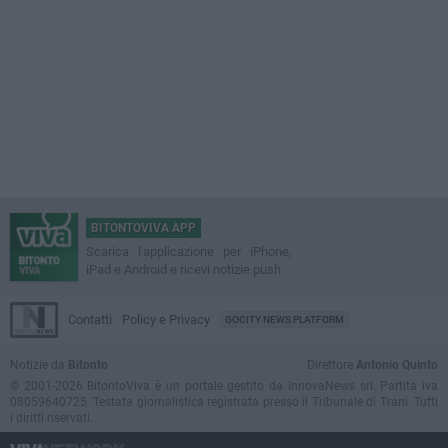
BITONTOVIVA APP
Scarica l'applicazione per iPhone,
iPad e Android e ricevi notizie push
Contatti
Policy e Privacy
GOCITY NEWS PLATFORM
Notizie da
Bitonto
Direttore
Antonio Quinto
© 2001-2026 BitontoViva è un portale gestito da InnovaNews srl. Partita iva
08059640725. Testata giornalistica registrata presso il Tribunale di Trani. Tutti
i diritti riservati.