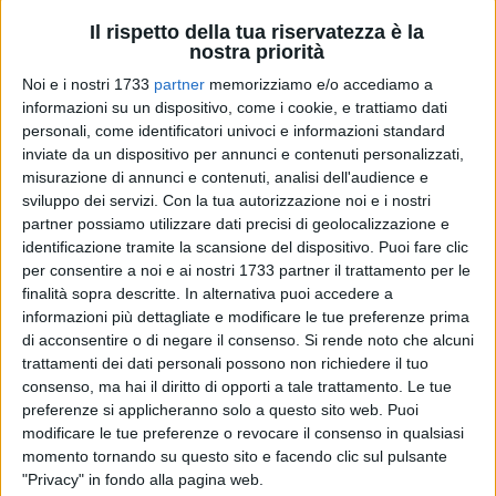
Il rispetto della tua riservatezza è la
nostra priorità
Noi e i nostri 1733
partner
memorizziamo e/o accediamo a
A cura di
informazioni su un dispositivo, come i cookie, e trattiamo dati
GIANLUCA BATTISTA
personali, come identificatori univoci e informazioni standard
inviate da un dispositivo per annunci e contenuti personalizzati,
misurazione di annunci e contenuti, analisi dell'audience e
sviluppo dei servizi.
Con la tua autorizzazione noi e i nostri
«Con la lettera in foto il 14 gennaio 2021 su sollecitazione
partner possiamo utilizzare dati precisi di geolocalizzazione e
della Pro Loco di Santo Spirito detti il via ad una procedura
identificazione tramite la scansione del dispositivo. Puoi fare clic
che voleva dare ai cittadini di Santo Spirito e del Quinto
per consentire a noi e ai nostri 1733 partner il trattamento per le
Municipio la possibilità di ritornare in possesso della vecchia
finalità sopra descritte. In alternativa puoi accedere a
Torre di Guardia, da tutti conosciuta come Torre della
informazioni più dettagliate e modificare le tue preferenze prima
Finanza».
di acconsentire o di negare il consenso.
Si rende noto che alcuni
trattamenti dei dati personali possono non richiedere il tuo
consenso, ma hai il diritto di opporti a tale trattamento. Le tue
L'annuncio del presidente
Vincenzo Brandi
è di quelli che
preferenze si applicheranno solo a questo sito web. Puoi
hanno un'eco rilevante nel V Municipio. Santo Spirito
modificare le tue preferenze o revocare il consenso in qualsiasi
riacquisirà al suo patrimonio pubblico quella Torre che ne è
momento tornando su questo sito e facendo clic sul pulsante
di fatto il simbolo storico-architettonico più rilevante, non
"Privacy" in fondo alla pagina web.
avendo il borgo marinaro un vero centro storico.