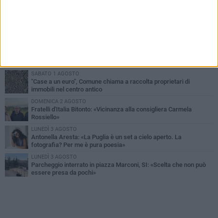
PIÙ LETTI QUESTA SETTIMANA
MARTEDÌ 4 AGOSTO
Armati di bastoni fuggono con l'incasso, rapina in un bar di Bitonto
VENERDÌ 31 LUGLIO
Furti d'auto, scoperta la banda tra Bitonto e Cerignola: 13 arresti, I
NOMI
SABATO 1 AGOSTO
"Case a un euro", Comune chiama a raccolta proprietari di
immobili nel centro antico
DOMENICA 2 AGOSTO
Fratelli d'Italia Bitonto: «Vicinanza alla consigliera Carmela
Rossiello»
LUNEDÌ 3 AGOSTO
Antonella Aresta: «La Puglia è un set a cielo aperto. La
fotografia? Per me è pura poesia»
LUNEDÌ 3 AGOSTO
Parcheggio interrato in piazza Marconi, SI: «Scelta che non può
essere presa da pochi»