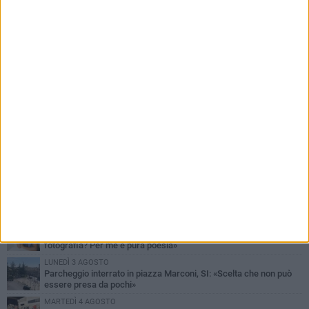
PIÙ LETTI QUESTA SETTIMANA
MARTEDÌ 4 AGOSTO
Armati di bastoni fuggono con l'incasso, rapina in un bar di Bitonto
DOMENICA 2 AGOSTO
Fratelli d'Italia Bitonto: «Vicinanza alla consigliera Carmela
Rossiello»
LUNEDÌ 3 AGOSTO
Antonella Aresta: «La Puglia è un set a cielo aperto. La
fotografia? Per me è pura poesia»
LUNEDÌ 3 AGOSTO
Parcheggio interrato in piazza Marconi, SI: «Scelta che non può
essere presa da pochi»
MARTEDÌ 4 AGOSTO