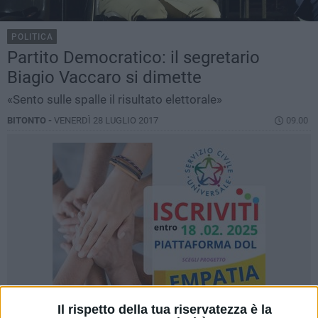
POLITICA
Partito Democratico: il segretario
Biagio Vaccaro si dimette
«Sento sulle spalle il risultato elettorale»
BITONTO -
VENERDÌ 28 LUGLIO 2017
09.00
Il rispetto della tua riservatezza è la