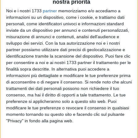
nostra priorità
Noi e i nostri 1733
partner
memorizziamo e/o accediamo a
5
informazioni su un dispositivo, come i cookie, e trattiamo dati
personali, come identificatori univoci e informazioni standard
inviate da un dispositivo per annunci e contenuti personalizzati,
misurazione di annunci e contenuti, analisi dell'audience e
Biagio Vaccaro
non è più il segretario della sezione bitontina
sviluppo dei servizi.
Con la tua autorizzazione noi e i nostri
del
Partito Democratico
. Almeno nelle sue funzioni di
partner possiamo utilizzare dati precisi di geolocalizzazione e
rappresentanza politica. Il giovane esponente del partito ha
identificazione tramite la scansione del dispositivo. Puoi fare clic
infatti deciso di continuare a svolgere le funzioni meramente
per consentire a noi e ai nostri 1733 partner il trattamento per le
"burocratiche" per evitare il commissariamento a pochi giorni
finalità sopra descritte. In alternativa puoi accedere a
dal congresso che in ogni caso ridisegnerà la mappa della
informazioni più dettagliate e modificare le tue preferenze prima
di acconsentire o di negare il consenso.
Si rende noto che alcuni
dirigenza dem. Un ulteriore gesto di responsabilità e
trattamenti dei dati personali possono non richiedere il tuo
maturità, insomma, che si aggiunge a quello di volersi
consenso, ma hai il diritto di opporti a tale trattamento. Le tue
accollare tutte le responsabilità di un
fallimento elettorale
preferenze si applicheranno solo a questo sito web. Puoi
dovuto essenzialmente alle condotte politiche dei singoli.
modificare le tue preferenze o revocare il consenso in qualsiasi
momento tornando su questo sito e facendo clic sul pulsante
"Privacy" in fondo alla pagina web.
«Durante l'assemblea degli iscritti al circolo del PD di Bitonto
– hanno fatto sapere dal circolo bitontino del partito -