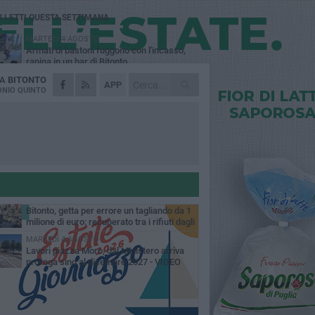
Ù LETTI QUESTA SETTIMANA
MARTEDÌ 4 AGOSTO
Armati di bastoni fuggono con l'incasso,
rapina in un bar di Bitonto
DA
BITONTO
DOMENICA 2 AGOSTO
APP
Fratelli d'Italia Bitonto: «Vicinanza alla
NIO QUINTO
consigliera Carmela Rossiello»
LUNEDÌ 3 AGOSTO
Antonella Aresta: «La Puglia è un set a
cielo aperto. La fotografia? Per me è pura
esia»
LUNEDÌ 3 AGOSTO
Parcheggio interrato in piazza Marconi, SI:
«Scelta che non può essere presa da
chi»
MARTEDÌ 4 AGOSTO
Bitonto, getta per errore un tagliando da 1
milione di euro: recuperato tra i rifiuti dagli
eratori SANB
MARTEDÌ 4 AGOSTO
Lavori piazza Moro, dal Ministero arriva
proroga sino al dicembre 2027 - VIDEO