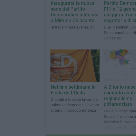
Inaugurata la nuova
Partito Democr
sede del Partito
l'11 e 12 genna
Democratico intitolata
eleggerà il nu
a Mimmo Colasanto
segretario di c
Si trova in via Ravanas 21
Due i candidati: A
Scolamacchia e N
Colasanto
Nel fine settimana la
A Bitonto nasce
Festa de L'Unità
comitato contro
regionalismo
Dibattiti e tavoli di lavoro tra
differenziato
sabato e domenica. L'evento
si terrà in videoconferenza
«No alla legge sp
Italia». Tra i primi 
Iniziativa Democrat
in Comune, Pd, PSI
Sinistra Italiana