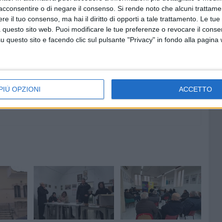
acconsentire o di negare il consenso.
Si rende noto che alcuni trattamen
e il tuo consenso, ma hai il diritto di opporti a tale trattamento. Le tue
 questo sito web. Puoi modificare le tue preferenze o revocare il conse
8 AGOSTO 2026
fioso
Latitanti del clan Capriati
questo sito e facendo clic sul pulsante "Privacy" in fondo alla pagina
asolare
arrestati, le parole del colonnello
Massimiliano Galasso
PIÙ OPZIONI
ACCETTO