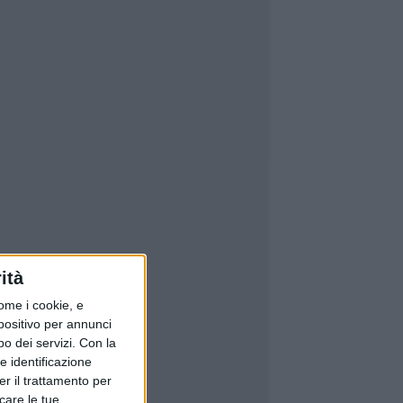
ità
ome i cookie, e
spositivo per annunci
o dei servizi.
Con la
e identificazione
er il trattamento per
icare le tue