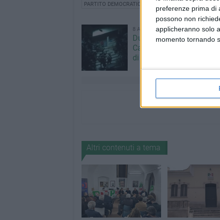
PARTITO DEMOCRATICO
preferenze prima di 
possono non richieder
applicheranno solo a
8 AGOSTO 2026
Due latitanti del clan ma
momento tornando su 
Capriati arrestati in un c
di Bisceglie
Altri contenuti a tema