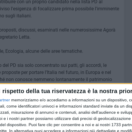
tribuire con un proprio candidato nella lista PD al
iviso l'esigenza di focalizzare prima possibile l'imminente
 sugli italiani.
proposti, discussi, esaminati nelle numerosissime Agorà
egretario Letta.
le, Ecologia, alcune delle aree tematiche.
del PD sia solo concentrato sui patti, gli accordi, le
e proposte per portare l'Italia nel futuro, in Europa e nel
erché non conosce nemmeno lontanamente il patrimonio
ttivo e concreto che sta sotto, la sostanza del PD. Al
l rispetto della tua riservatezza è la nostra prior
teria nazionale, cui va il nostro sostegno e
artner
memorizziamo e/o accediamo a informazioni su un dispositivo, c
ito a ripescare dal tesoro delle Agorà, il grande
ali, come identificatori univoci e informazioni standard inviate da un di
mocratico e donare a questi giorni l'impulso ideale del
zzati, misurazione di annunci e contenuti, analisi dell'audience e svilupp
ato ufficiale della sezione bitontina del PD diffuso alla
i e i nostri partner possiamo utilizzare dati precisi di geolocalizzazione 
del dispositivo. Puoi fare clic per consentire a noi e ai nostri 1733 partn
critte. In alternativa puoi accedere a informazioni più dettagliate e modif