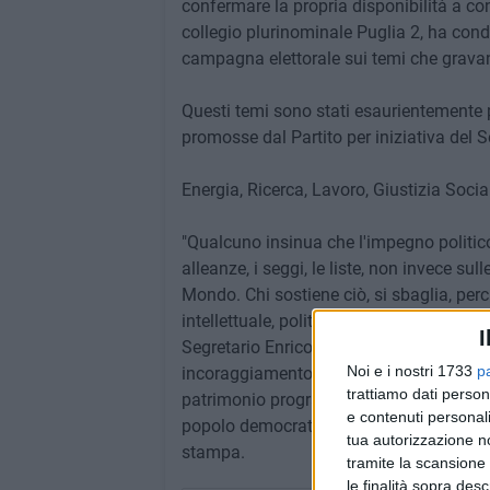
confermare la propria disponibilità a con
collegio plurinominale Puglia 2, ha cond
campagna elettorale sui temi che gravano
Questi temi sono stati esaurientemente 
promosse dal Partito per iniziativa del S
Energia, Ricerca, Lavoro, Giustizia Socia
"Qualcuno insinua che l'impegno politico 
alleanze, i seggi, le liste, non invece sull
Mondo. Chi sostiene ciò, si sbaglia, p
intellettuale, politico, amministrativo, a
I
Segretario Enrico Letta e a tutta la Segre
Noi e i nostri 1733
p
incoraggiamento, rivolgiamo il nostro inv
trattiamo dati person
patrimonio programmatico del Partito De
e contenuti personali
popolo democratico" si legge nel comunic
tua autorizzazione no
stampa.
tramite la scansione 
le finalità sopra des