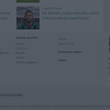
7 AGOSTO 2026
fontana
US Bitonto, colpo mercato: arriva
inata:
l'attaccante ghanese Saani
Notizie sportive
Tennis
Calcio
Sport a 360°
e
Calcio a 5
Previsioni meteo
ettacolo
Basket
Volley
I
Video
Atletica leggera
R
B
i
TY NEWS PLATFORM
News srl. Partita iva 08059640725. Testata giornalistica registrata presso il Tribunale