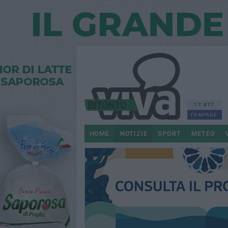
17.877
FANPAGE
HOME
NOTIZIE
SPORT
METEO