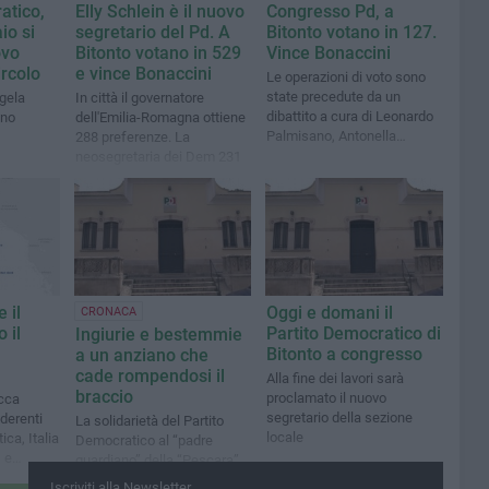
atico,
Elly Schlein è il nuovo
Congresso Pd, a
io si
segretario del Pd. A
Bitonto votano in 127.
ovo
Bitonto votano in 529
Vince Bonaccini
ircolo
e vince Bonaccini
Le operazioni di voto sono
state precedute da un
ngela
In città il governatore
dibattito a cura di Leonardo
ino
dell'Emilia-Romagna ottiene
Palmisano, Antonella
288 preferenze. La
Vaccaro e Alma Sinibaldi
neosegretaria dei Dem 231
 il
Oggi e domani il
CRONACA
 il
Partito Democratico di
Ingiurie e bestemmie
Bitonto a congresso
a un anziano che
cade rompendosi il
Alla fine dei lavori sarà
braccio
proclamato il nuovo
acca
segretario della sezione
aderenti
La solidarietà del Partito
locale
ica, Italia
Democratico al “padre
 e
guardiano” della “Pescara”
Iscriviti alla Newsletter