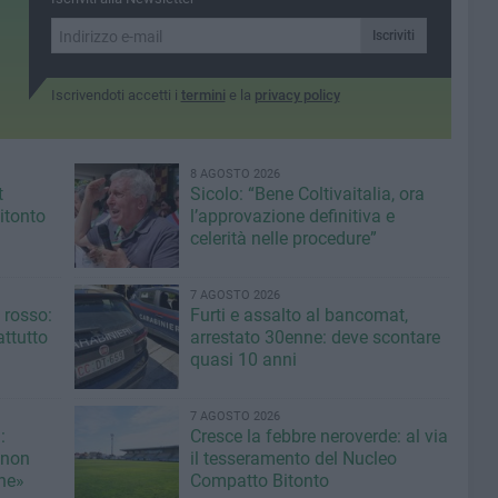
Iscriviti
Iscrivendoti accetti i
termini
e la
privacy policy
8 AGOSTO 2026
t
Sicolo: “Bene Coltivaitalia, ora
itonto
l’approvazione definitiva e
celerità nelle procedure”
7 AGOSTO 2026
 rosso:
Furti e assalto al bancomat,
ttutto
arrestato 30enne: deve scontare
quasi 10 anni
7 AGOSTO 2026
:
Cresce la febbre neroverde: al via
 non
il tesseramento del Nucleo
une»
Compatto Bitonto