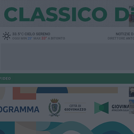
PI
33.5
°C
CIELO SERENO
NOTIZIE 
33°
OGGI MIN
25°
MAX
A
BITONTO
DIRETTORE
ANTO
po
VIDEO
po
op