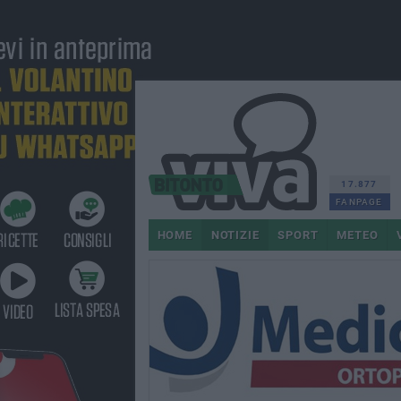
17.877
FANPAGE
HOME
NOTIZIE
SPORT
METEO