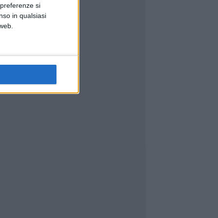
 preferenze si
nso in qualsiasi
 web.