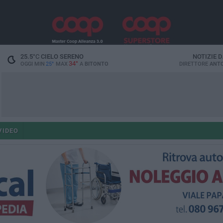
25.5
°C
CIELO SERENO
NOTIZIE 
34°
OGGI MIN
25°
MAX
A
BITONTO
DIRETTORE
ANTO
VIDEO