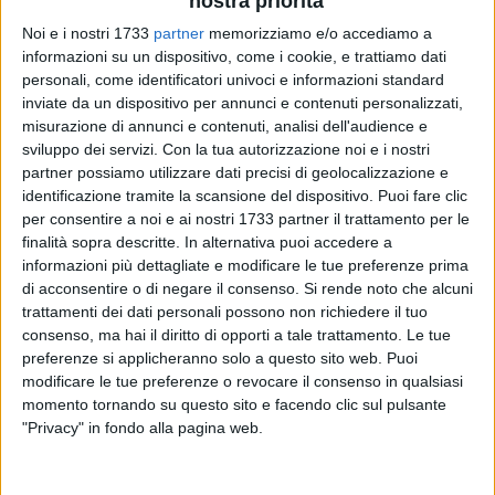
nostra priorità
Noi e i nostri 1733
partner
memorizziamo e/o accediamo a
informazioni su un dispositivo, come i cookie, e trattiamo dati
personali, come identificatori univoci e informazioni standard
inviate da un dispositivo per annunci e contenuti personalizzati,
misurazione di annunci e contenuti, analisi dell'audience e
sviluppo dei servizi.
Con la tua autorizzazione noi e i nostri
partner possiamo utilizzare dati precisi di geolocalizzazione e
Entrano nella fase di piena attuazione i nuovi obblighi
per
identificazione tramite la scansione del dispositivo. Puoi fare clic
l'uso dei monopattini elettrici in città,
introdotti dalla riforma
per consentire a noi e ai nostri 1733 partner il trattamento per le
finalità sopra descritte. In alternativa puoi accedere a
del Codice della Strada (approvata con la legge n.
informazioni più dettagliate e modificare le tue preferenze prima
177/2024) con l'obiettivo di responsabilizzare chi possiede
di acconsentire o di negare il consenso.
Si rende noto che alcuni
un monopattino, garantire la sicurezza della circolazione
trattamenti dei dati personali possono non richiedere il tuo
stradale e agevolare la tracciabilità e il controllo dei mezzi
consenso, ma hai il diritto di opporti a tale trattamento. Le tue
da parte delle forze dell'ordine.
preferenze si applicheranno solo a questo sito web. Puoi
modificare le tue preferenze o revocare il consenso in qualsiasi
La prima novità di rilievo riguarda l'obbligo di contrassegno:
momento tornando su questo sito e facendo clic sul pulsante
"Privacy" in fondo alla pagina web.
entro il 16 maggio 2026 tutti i monopattini dovranno essere
dotati di un contrassegno identificativo
("targhino")
adesivo,
plastificato e non rimovibile.