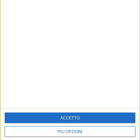
Altri contenuti a tema
ACCETTO
PIÙ OPZIONI
CORSIVI
CRONACA
Monopattini e bici elettriche
Controlli in centro: 14