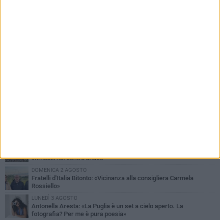
PIÙ LETTI QUESTA SETTIMANA
MARTEDÌ 4 AGOSTO
Armati di bastoni fuggono con l'incasso, rapina in un bar di Bitonto
VENERDÌ 31 LUGLIO
Furti d'auto, scoperta la banda tra Bitonto e Cerignola: 13 arresti, I
NOMI
SABATO 1 AGOSTO
"Case a un euro", Comune chiama a raccolta proprietari di
immobili nel centro antico
DOMENICA 2 AGOSTO
Fratelli d'Italia Bitonto: «Vicinanza alla consigliera Carmela
Rossiello»
LUNEDÌ 3 AGOSTO
Antonella Aresta: «La Puglia è un set a cielo aperto. La
fotografia? Per me è pura poesia»