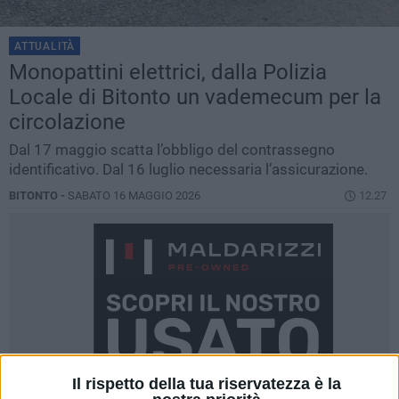
ATTUALITÀ
Monopattini elettrici, dalla Polizia
Locale di Bitonto un vademecum per la
circolazione
Dal 17 maggio scatta l’obbligo del contrassegno
identificativo. Dal 16 luglio necessaria l’assicurazione.
BITONTO -
SABATO 16 MAGGIO 2026
12.27
Il rispetto della tua riservatezza è la