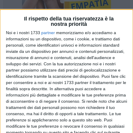
Il rispetto della tua riservatezza è la
nostra priorità
Noi e i nostri 1733
partner
memorizziamo e/o accediamo a
A cura di
informazioni su un dispositivo, come i cookie, e trattiamo dati
NICOLA MICCIONE
personali, come identificatori univoci e informazioni standard
inviate da un dispositivo per annunci e contenuti personalizzati,
misurazione di annunci e contenuti, analisi dell'audience e
sviluppo dei servizi.
Con la tua autorizzazione noi e i nostri
Trasferito nel reparto di
Psichiatria
del
Policlinico di Bari
,
partner possiamo utilizzare dati precisi di geolocalizzazione e
dopo un tentato suicidio, è stato trovato privo di vita. Su
identificazione tramite la scansione del dispositivo. Puoi fare clic
questo decesso, il padre e la madre, che, difesi dall'avvocato
per consentire a noi e ai nostri 1733 partner il trattamento per le
Michele Pasculli
, hanno presentato una denuncia per
finalità sopra descritte. In alternativa puoi accedere a
responsabilità colposa per morte in ambito sanitario ai
informazioni più dettagliate e modificare le tue preferenze prima
Carabinieri
, vogliono vederci chiaro.
di acconsentire o di negare il consenso.
Si rende noto che alcuni
trattamenti dei dati personali possono non richiedere il tuo
consenso, ma hai il diritto di opporti a tale trattamento. Le tue
E puntano l'indice contro il reparto ritenendo «che ci siano
preferenze si applicheranno solo a questo sito web. Puoi
state delle gravi responsabilità di natura medica in relazione
modificare le tue preferenze o revocare il consenso in qualsiasi
alla comparsa dell'ematoma e all'omesso immediato
momento tornando su questo sito e facendo clic sul pulsante