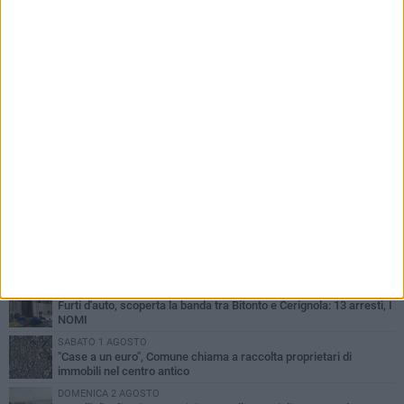
PIÙ LETTI QUESTA SETTIMANA
MARTEDÌ 4 AGOSTO
Armati di bastoni fuggono con l'incasso, rapina in un bar di Bitonto
VENERDÌ 31 LUGLIO
Furti d'auto, scoperta la banda tra Bitonto e Cerignola: 13 arresti, I
NOMI
SABATO 1 AGOSTO
"Case a un euro", Comune chiama a raccolta proprietari di
immobili nel centro antico
DOMENICA 2 AGOSTO