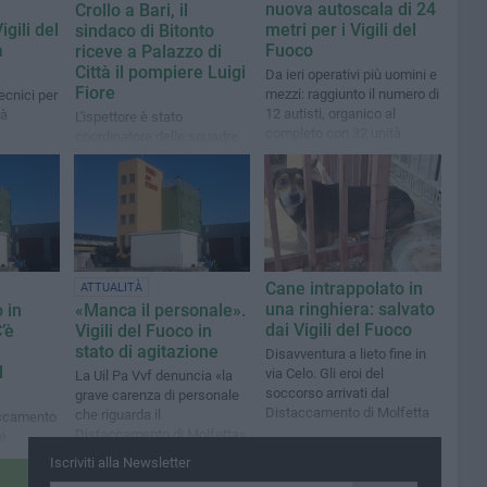
nuova autoscala di 24
Crollo a Bari, il
gili del
metri per i Vigili del
sindaco di Bitonto
a
Fuoco
riceve a Palazzo di
Città il pompiere Luigi
Da ieri operativi più uomini e
Fiore
mezzi: raggiunto il numero di
ecnici per
12 autisti, organico al
tà
L'ispettore è stato
completo con 32 unità
coordinatore delle squadre
che hanno salvato la
74enne Rosalia De Giosa
Cane intrappolato in
ATTUALITÀ
una ringhiera: salvato
 in
«Manca il personale».
dai Vigili del Fuoco
’è
Vigili del Fuoco in
stato di agitazione
Disavventura a lieto fine in
l
via Celo. Gli eroi del
La Uil Pa Vvf denuncia «la
soccorso arrivati dal
grave carenza di personale
Distaccamento di Molfetta
che riguarda il
accamento
Distaccamento di Molfetta»
ne
ssibile
Iscriviti alla Newsletter
ero