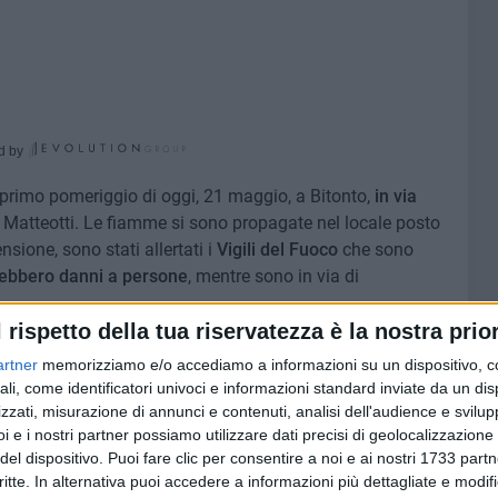
d by
 primo pomeriggio di oggi, 21 maggio, a Bitonto,
in via
 Matteotti. Le fiamme si sono propagate nel locale posto
sione, sono stati allertati i
Vigili del Fuoco
che sono
ebbero danni a persone
, mentre sono in via di
l rispetto della tua riservatezza è la nostra prior
onto
, che ha circoscritto l'area per permettere ai pompieri
artner
memorizziamo e/o accediamo a informazioni su un dispositivo, c
ando un cordone di sicurezza. Viabilità leggermente
ali, come identificatori univoci e informazioni standard inviate da un di
tuazione sembra ormai sotto controllo. Al vaglio degli
zzati, misurazione di annunci e contenuti, analisi dell'audience e svilupp
i e i nostri partner possiamo utilizzare dati precisi di geolocalizzazione 
io.
del dispositivo. Puoi fare clic per consentire a noi e ai nostri 1733 partn
critte. In alternativa puoi accedere a informazioni più dettagliate e modif