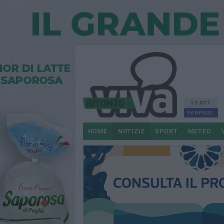
17.877
FANPAGE
HOME
NOTIZIE
SPORT
METEO