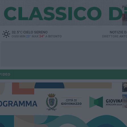
PI
32.5
°C
CIELO SERENO
NOTIZIE 
34°
OGGI MIN
25°
MAX
A
BITONTO
DIRETTORE
ANTO
po
VIDEO
po
op