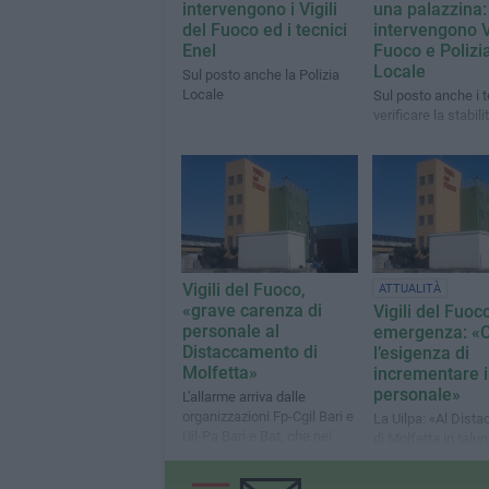
intervengono i Vigili
una palazzina:
del Fuoco ed i tecnici
intervengono Vi
Enel
Fuoco e Polizi
Locale
Sul posto anche la Polizia
Locale
Sul posto anche i t
verificare la stabili
Vigili del Fuoco,
ATTUALITÀ
«grave carenza di
Vigili del Fuoco
personale al
emergenza: «C
Distaccamento di
l’esigenza di
Molfetta»
incrementare i
personale»
L'allarme arriva dalle
organizzazioni Fp-Cgil Bari e
La Uilpa: «Al Dist
Uil-Pa Bari e Bat, che nei
di Molfetta in talu
scorsi giorni hanno
occasioni non è po
incontrato i sindaci
raggiungere il num