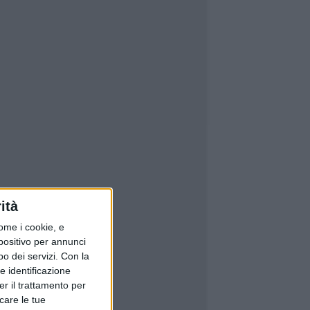
ità
ome i cookie, e
spositivo per annunci
o dei servizi.
Con la
e identificazione
er il trattamento per
icare le tue