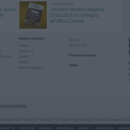
7 AGOSTO 2026
: arriva
Tesserini venatori stagione
ni
2026/2027 in consegna
all’Ufficio Caccia
Notizie sportive
Tennis
Calcio
Sport a 360°
e
Calcio a 5
Previsioni meteo
ettacolo
Basket
Volley
I
Video
Atletica leggera
R
B
i
TY NEWS PLATFORM
News srl. Partita iva 08059640725. Testata giornalistica registrata presso il Tribunale
BARLETTA
BISCEGLIE
CANOSA
CERIGNOLA
CORATO
GIOVINAZZO
MARGHE