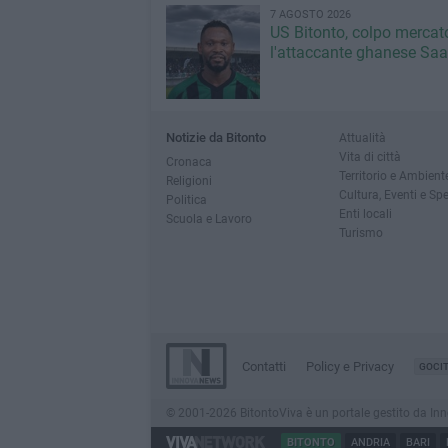
7 AGOSTO 2026
US Bitonto, colpo mercato
l'attaccante ghanese Saa
Notizie da Bitonto
Attualità
Vita di città
Cronaca
Territorio e Ambient
Religioni
Cultura, Eventi e Sp
Politica
Enti locali
Scuola e Lavoro
Turismo
Contatti
Policy e Privacy
GOCI
© 2001-2026 BitontoViva è un portale gestito da Innova
BITONTO
ANDRIA
BARI