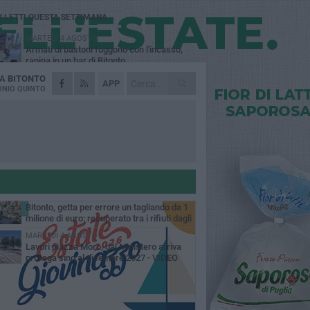
Ù LETTI QUESTA SETTIMANA
MARTEDÌ 4 AGOSTO
Armati di bastoni fuggono con l'incasso,
rapina in un bar di Bitonto
DA
BITONTO
DOMENICA 2 AGOSTO
APP
Fratelli d'Italia Bitonto: «Vicinanza alla
NIO QUINTO
consigliera Carmela Rossiello»
LUNEDÌ 3 AGOSTO
Antonella Aresta: «La Puglia è un set a
cielo aperto. La fotografia? Per me è pura
esia»
LUNEDÌ 3 AGOSTO
Parcheggio interrato in piazza Marconi, SI:
«Scelta che non può essere presa da
chi»
MARTEDÌ 4 AGOSTO
Bitonto, getta per errore un tagliando da 1
milione di euro: recuperato tra i rifiuti dagli
eratori SANB
MARTEDÌ 4 AGOSTO
Lavori piazza Moro, dal Ministero arriva
proroga sino al dicembre 2027 - VIDEO