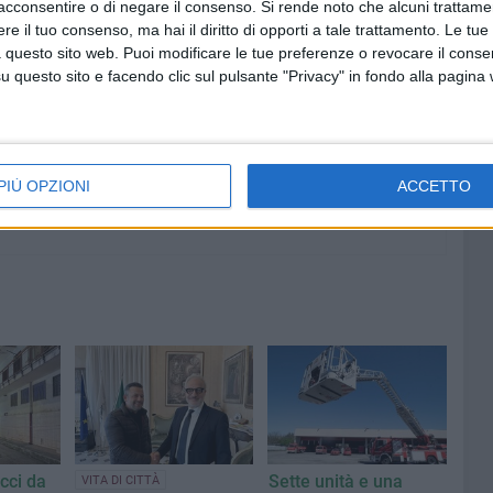
acconsentire o di negare il consenso.
Si rende noto che alcuni trattamen
e il tuo consenso, ma hai il diritto di opporti a tale trattamento. Le tue
8 AGOSTO 2026
 questo sito web. Puoi modificare le tue preferenze o revocare il conse
iati
Dal 9 al 19 agosto tre test
questo sito e facendo clic sul pulsante "Privacy" in fondo alla pagina
precampionato per l'US Bitonto
PIÙ OPZIONI
ACCETTO
cci da
Sette unità e una
VITA DI CITTÀ