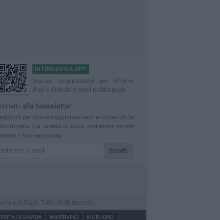
BITONTOVIVA APP
Scarica l'applicazione per iPhone,
iPad e Android e ricevi notizie push
scriviti alla Newsletter
egistrati per ricevere aggiornamenti e contenuti da
itonto nella tua casella di posta
Iscrivendoti accetti
termini
e la
privacy policy
Iscriviti
 di Trani. Tutti i diritti riservati.
RITA DI SAVOIA
MINERVINO
MODUGNO