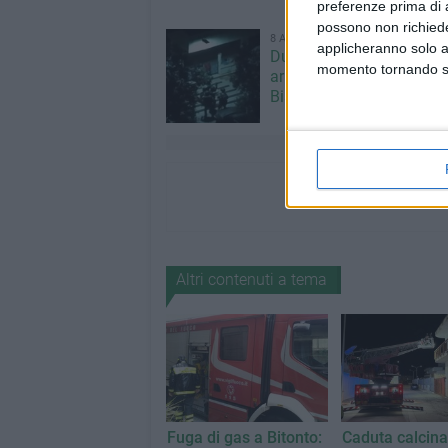
preferenze prima di 
possono non richieder
8 AGOSTO 2026
applicheranno solo a
Due latitanti del clan Capr
momento tornando su 
arrestati in un casolare a
Bisceglie
Altri contenuti a tema
Fuga di gas a Bitonto:
Caduta calcina