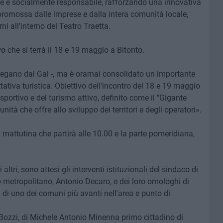
ile e socialmente responsabile, rafforzando una innovativa
 promossa dalle imprese e dalla intera comunità locale,
i all'interno del Teatro Traetta.
vo
che si terrà il 18 e 19 maggio a Bitonto.
piegano dal Gal -, ma è oramai consolidato un importante
ativa turistica. Obiettivo dell'incontro del 18 e 19 maggio
sportivo e del turismo attivo, definito come il "Gigante
ità che offre allo sviluppo dei territori e degli operatori».
 mattutina che partirà alle 10.00 e la parte pomeridiana,
altri, sono attesi gli interventi istituzionali del sindaco di
o metropolitano, Antonio Decaro, e dei loro omologhi di
 di uno dei comuni più avanti nell'area e punto di
o Bozzi, di Michele Antonio Minenna primo cittadino di