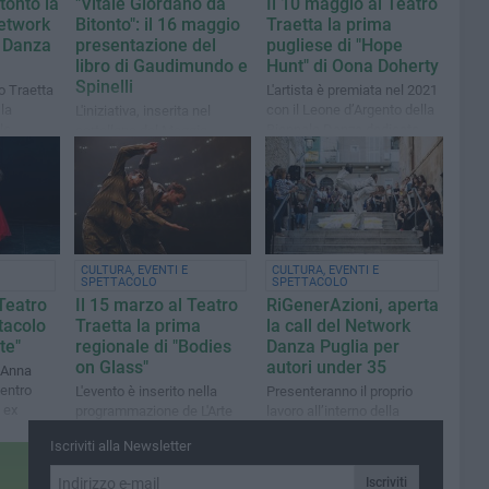
itonto la
"Vitale Giordano da
Il 10 maggio al Teatro
Network
Bitonto": il 16 maggio
Traetta la prima
e Danza
presentazione del
pugliese di "Hope
libro di Gaudimundo e
Hunt" di Oona Doherty
Spinelli
o Traetta
L'artista è premiata nel 2021
la
con il Leone d’Argento della
L'iniziativa, inserita nel
lo
Biennale Danza dedicato
cartellone del Maggio
alle nuove promesse
Bitontino, punta a
valorizzare la figura
dell'illustre matematico
bitontino
CULTURA, EVENTI E
CULTURA, EVENTI E
SPETTACOLO
SPETTACOLO
 Teatro
Il 15 marzo al Teatro
RiGenerAzioni, aperta
tacolo
Traetta la prima
la call del Network
te"
regionale di "Bodies
Danza Puglia per
on Glass"
autori under 35
a Anna
centro
L'evento è inserito nella
Presenteranno il proprio
 ex
programmazione de L'Arte
lavoro all’interno della
dello Spettatore, la
rassegna L’Arte dello
Iscriviti alla Newsletter
rassegna di danza
Spettatore nei pressi del
contemporanea diretta da
Teatro Traetta
Iscriviti