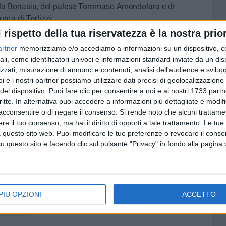
la Bonasia, del palese Tommaso Amendolara e di
nta di Terlizzi.
l rispetto della tua riservatezza è la nostra prior
ll'Agricoltura della Regione Puglia, Donato Pentassuglia,
artner
memorizziamo e/o accediamo a informazioni su un dispositivo, c
orrelli, e Cristina Lovascio per la Camera di Commercio di
ali, come identificatori univoci e informazioni standard inviate da un di
zzati, misurazione di annunci e contenuti, analisi dell'audience e svilupp
nno Bonomi, sociologo del Turismo, a Dante Simoncini, co-
i e i nostri partner possiamo utilizzare dati precisi di geolocalizzazione 
logo ambientale ed esperto di eco-turismo, a Tullia
del dispositivo. Puoi fare clic per consentire a noi e ai nostri 1733 partn
critte. In alternativa puoi accedere a informazioni più dettagliate e modif
rator S-cape Travel/Sloways, che interverrà anche al
acconsentire o di negare il consenso.
Si rende noto che alcuni trattamen
nnini dell'Associazione albergatori di Montecatini Terme.
e il tuo consenso, ma hai il diritto di opporti a tale trattamento. Le tue
vini e Michele Cotugno.
 questo sito web. Puoi modificare le tue preferenze o revocare il conse
questo sito e facendo clic sul pulsante "Privacy" in fondo alla pagina
rogramma della due giorni.
PIÙ OPZIONI
ACCETTO
 BITONTO