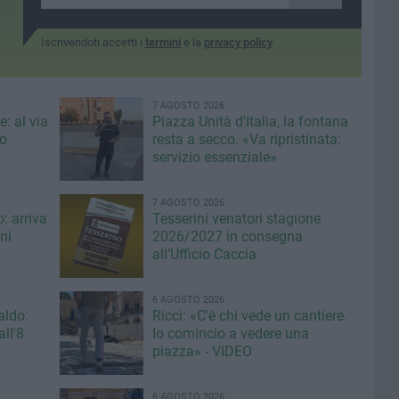
Schiavulli e Moscatelli
Iscrivendoti accetti i
termini
e la
privacy policy
7 AGOSTO 2026
: al via
Piazza Unità d'Italia, la fontana
eo
resta a secco. «Va ripristinata:
servizio essenziale»
7 AGOSTO 2026
: arriva
Tesserini venatori stagione
ni
2026/2027 in consegna
all’Ufficio Caccia
6 AGOSTO 2026
aldo:
Ricci: «C'è chi vede un cantiere.
ll'8
Io comincio a vedere una
piazza» - VIDEO
6 AGOSTO 2026