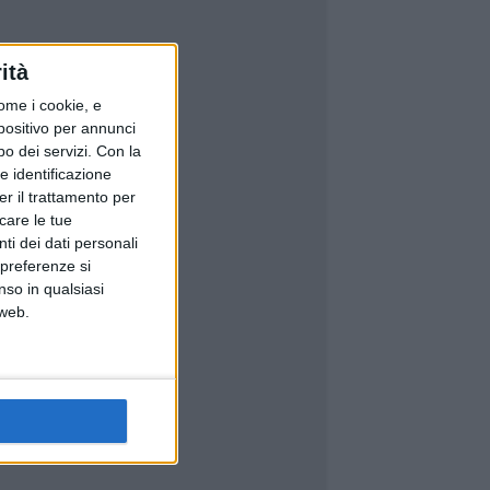
ità
ome i cookie, e
spositivo per annunci
o dei servizi.
Con la
e identificazione
er il trattamento per
icare le tue
ti dei dati personali
 preferenze si
nso in qualsiasi
 web.