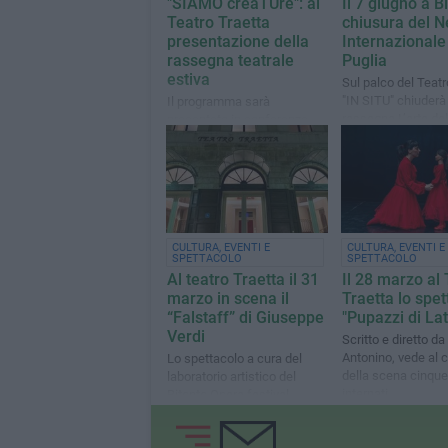
"SÌAMO creaTUre": al
Il 7 giugno a B
Teatro Traetta
chiusura del 
presentazione della
Internazional
rassegna teatrale
Puglia
estiva
Sul palco del Teatr
"IN SITU" chiuderà 
Il programma sarà
rassegna L’arte del
presentato in conferenza
spettatore
stampa mercoledì 8 luglio
alle ore 10
CULTURA, EVENTI E
CULTURA, EVENTI E
SPETTACOLO
SPETTACOLO
Al teatro Traetta il 31
Il 28 marzo al
marzo in scena il
Traetta lo spet
“Falstaff” di Giuseppe
"Pupazzi di Lat
Verdi
Scritto e diretto d
Antonino, vede al 
Lo spettacolo a cura del
della scena cinque
laboratorio artistico del
internati
Bitonto Opera festival