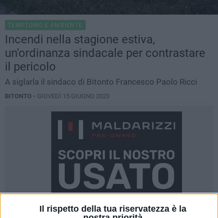
TERRITORIO E AMBIENTE
Incendi nella stagione estiva,
un'ordinanza sindacale per contrastare
il pericolo
A siglarla il sindaco di Bitonto Francesco Paolo Ricci
BITONTO -
GIOVEDÌ 15 GIUGNO 2023
Il rispetto della tua riservatezza è la
nostra priorità