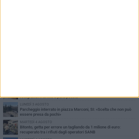
PIÙ LETTI QUESTA SETTIMANA
MARTEDÌ 4 AGOSTO
Armati di bastoni fuggono con l'incasso, rapina in un bar di Bitonto
DOMENICA 2 AGOSTO
Fratelli d'Italia Bitonto: «Vicinanza alla consigliera Carmela
Rossiello»
LUNEDÌ 3 AGOSTO
Antonella Aresta: «La Puglia è un set a cielo aperto. La
fotografia? Per me è pura poesia»
LUNEDÌ 3 AGOSTO
Parcheggio interrato in piazza Marconi, SI: «Scelta che non può
essere presa da pochi»
MARTEDÌ 4 AGOSTO
Bitonto, getta per errore un tagliando da 1 milione di euro:
recuperato tra i rifiuti dagli operatori SANB