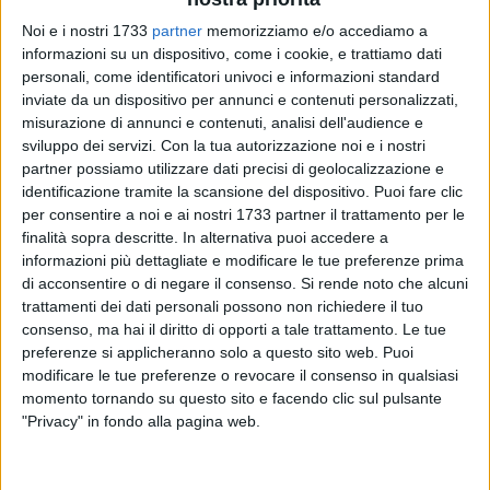
Noi e i nostri 1733
partner
memorizziamo e/o accediamo a
informazioni su un dispositivo, come i cookie, e trattiamo dati
personali, come identificatori univoci e informazioni standard
inviate da un dispositivo per annunci e contenuti personalizzati,
misurazione di annunci e contenuti, analisi dell'audience e
sviluppo dei servizi.
Con la tua autorizzazione noi e i nostri
Un'ordinanza, siglata dal sindaco
Francesco Paolo Ricci
lo
partner possiamo utilizzare dati precisi di geolocalizzazione e
scorso 5 giugno, per provare a contrastare il
pericolo incendi
identificazione tramite la scansione del dispositivo. Puoi fare clic
per consentire a noi e ai nostri 1733 partner il trattamento per le
durante la
stagione estiva
. Nel periodo che intercorre dal
15
finalità sopra descritte. In alternativa puoi accedere a
giugno
al
15 settembre
, infatti, è dichiarato lo
stato
di
grave
informazioni più dettagliate e modificare le tue preferenze prima
pericolosità
per gli incendi per tutte le aree boscate,
di acconsentire o di negare il consenso.
Si rende noto che alcuni
cespugliate, arborate e a pascolo della Regione Puglia, fatta
trattamenti dei dati personali possono non richiedere il tuo
salva la possibilità, in caso di necessità contingenti, di
consenso, ma hai il diritto di opporti a tale trattamento. Le tue
anticipare al 1 giugno e/o posticipare al 30 settembre lo
preferenze si applicheranno solo a questo sito web. Puoi
stato di allertamento delle strutture operative. Chiunque
modificare le tue preferenze o revocare il consenso in qualsiasi
momento tornando su questo sito e facendo clic sul pulsante
avvisti un incendio che interessi o minacci aree boscate,
"Privacy" in fondo alla pagina web.
cespugliate, arborate e a pascolo, comprese eventuali
strutture e infrastrutture antropizzate poste all'interno delle
predette aree, è tenuto a darne immediata comunicazione