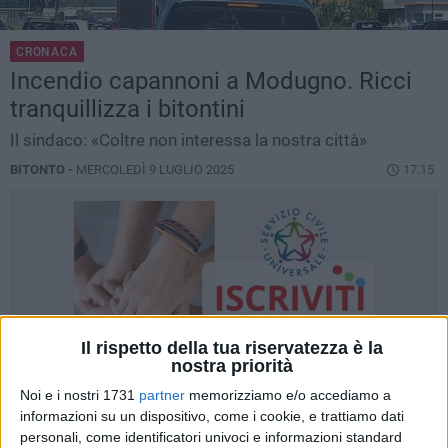
CRONACA
Incendio capannoni a Modugno. Ricci
tranquillizza i bitontini
Il sindaco: «Coltre non interessa la nostra città»
BITONTO -
MERCOLEDÌ 9 LUGLIO 2025
17.15
Il rispetto della tua riservatezza è la
nostra priorità
Noi e i nostri 1731
partner
memorizziamo e/o accediamo a
informazioni su un dispositivo, come i cookie, e trattiamo dati
personali, come identificatori univoci e informazioni standard