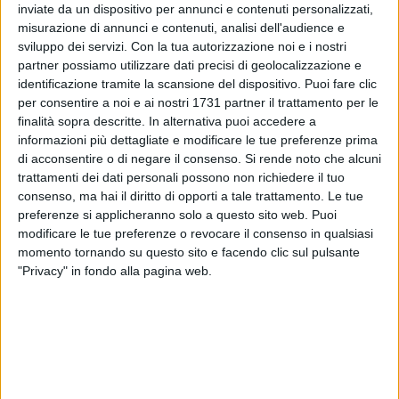
inviate da un dispositivo per annunci e contenuti personalizzati,
misurazione di annunci e contenuti, analisi dell'audience e
9
A cura di
sviluppo dei servizi.
Con la tua autorizzazione noi e i nostri
LA REDAZIONE
partner possiamo utilizzare dati precisi di geolocalizzazione e
identificazione tramite la scansione del dispositivo. Puoi fare clic
per consentire a noi e ai nostri 1731 partner il trattamento per le
finalità sopra descritte. In alternativa puoi accedere a
«Un incendio presso un capannone fra Modugno e Bari. La
informazioni più dettagliate e modificare le tue preferenze prima
coltre di fumo, visibile anche da Bitonto, al momento, anche
di acconsentire o di negare il consenso.
Si rende noto che alcuni
grazie al vento di maestrale, non interessa la nostra città».
trattamenti dei dati personali possono non richiedere il tuo
consenso, ma hai il diritto di opporti a tale trattamento. Le tue
Così il sindaco di Bitonto, Francesco Paolo Ricci,
preferenze si applicheranno solo a questo sito web. Puoi
sull'incendio nella zona industriale di Modugno. Sul posto
modificare le tue preferenze o revocare il consenso in qualsiasi
quattro squadre dei Vigili del Fuoco di Bari per domare le
momento tornando su questo sito e facendo clic sul pulsante
"Privacy" in fondo alla pagina web.
fiamme. Al momento impossibile quantificare i danni. Il
fuoco - secondo quanto si apprende - si sarebbe propagato
da un'azienda cinese.
Tutti gli aggiornamenti dalla nostra redazione modugnese.
6 AGOSTO 2026
Il nuovo Prefetto di Bari si presenta: «Sicurezza