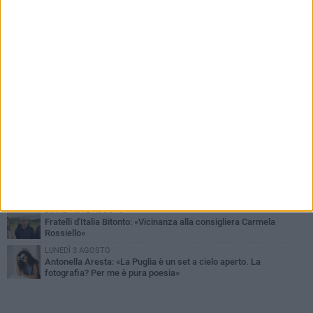
PIÙ LETTI QUESTA SETTIMANA
VENERDÌ 31 LUGLIO
Furti d'auto, scoperta la banda tra Bitonto e Cerignola: 13 arresti, I
NOMI
MARTEDÌ 4 AGOSTO
Armati di bastoni fuggono con l'incasso, rapina in un bar di Bitonto
GIOVEDÌ 30 LUGLIO
Bitonto, Palo e Bitetto insieme per creare centro intercomunale
della capacità di coesione
SABATO 1 AGOSTO
"Case a un euro", Comune chiama a raccolta proprietari di
immobili nel centro antico
DOMENICA 2 AGOSTO
Fratelli d'Italia Bitonto: «Vicinanza alla consigliera Carmela
Rossiello»
LUNEDÌ 3 AGOSTO
Antonella Aresta: «La Puglia è un set a cielo aperto. La
fotografia? Per me è pura poesia»