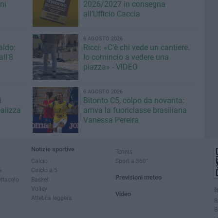
ni
2026/2027 in consegna
all’Ufficio Caccia
6 AGOSTO 2026
aldo:
Ricci: «C'è chi vede un cantiere.
ll'8
Io comincio a vedere una
piazza» - VIDEO
6 AGOSTO 2026
i
Bitonto C5, colpo da novanta:
ealizza
arriva la fuoriclasse brasiliana
Vanessa Pereira
Notizie sportive
Tennis
Calcio
Sport a 360°
e
Calcio a 5
Previsioni meteo
ettacolo
Basket
Volley
I
Video
Atletica leggera
R
B