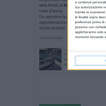
e contenuti personali
della ROAD, la
Rete Organizzazioni Area
tua autorizzazione no
moto d'epoca.
tramite la scansione 
Da segnalare la presenza del gemellato
le finalità sopra des
rappresentanza di maggiolini e del suo p
preferenze prima di 
possono non richieder
anche vincitore.
applicheranno solo a
momento tornando su 
ASTE E BILANCERI
7 AGOSTO 2026
Furti e assalto al bancom
arrestato 30enne: deve s
quasi 10 anni