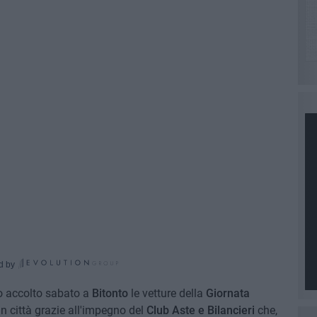
d by
no accolto sabato a
Bitonto
le vetture della
Giornata
 in città grazie all'impegno del
Club Aste e Bilancieri
che,