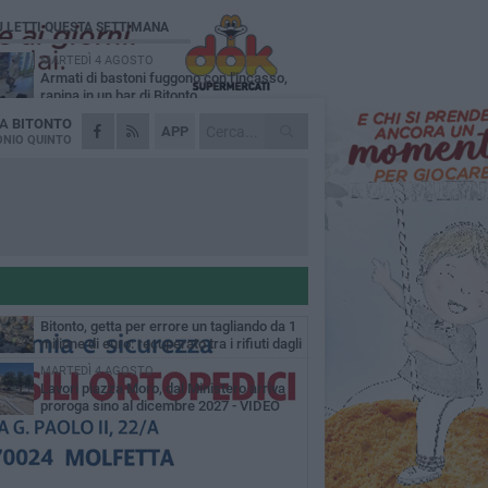
Ù LETTI QUESTA SETTIMANA
MARTEDÌ 4 AGOSTO
Armati di bastoni fuggono con l'incasso,
rapina in un bar di Bitonto
DA
BITONTO
DOMENICA 2 AGOSTO
APP
Fratelli d'Italia Bitonto: «Vicinanza alla
NIO QUINTO
consigliera Carmela Rossiello»
LUNEDÌ 3 AGOSTO
Antonella Aresta: «La Puglia è un set a
cielo aperto. La fotografia? Per me è pura
esia»
LUNEDÌ 3 AGOSTO
Parcheggio interrato in piazza Marconi, SI:
«Scelta che non può essere presa da
chi»
MARTEDÌ 4 AGOSTO
Bitonto, getta per errore un tagliando da 1
milione di euro: recuperato tra i rifiuti dagli
eratori SANB
MARTEDÌ 4 AGOSTO
Lavori piazza Moro, dal Ministero arriva
proroga sino al dicembre 2027 - VIDEO