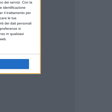
o dei servizi.
Con la
e identificazione
er il trattamento per
icare le tue
ti dei dati personali
 preferenze si
nso in qualsiasi
 web.