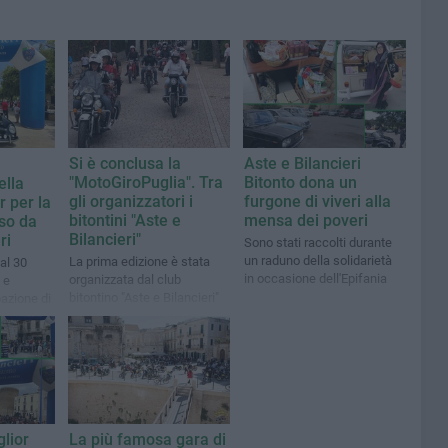
Si è conclusa la
Aste e Bilancieri
"MotoGiroPuglia". Tra
Bitonto dona un
ella
gli organizzatori i
furgone di viveri alla
r per la
bitontini "Aste e
mensa dei poveri
so da
Bilancieri"
ri
Sono stati raccolti durante
un raduno della solidarietà
La prima edizione è stata
dal 30
in occasione dell'Epifania
organizzata dal club
 e
bitontino "Aste e Bilancieri"
pazione di
i e greci
glior
La più famosa gara di