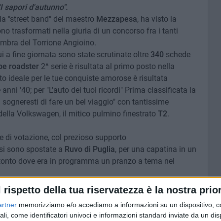
"I sapori d'autunno".
a "street band" del maestro
Mezzapesa
, ha visto la
ono trasformati nella giuria di un concorso fra i tanti
l'ombra del Torrione Angioino.
ui a fine giornata sono state scrutinate oltre
340
schede
e roadster
2^ serie è risultata al primo posto nella
uto ideale per le tue conquiste amorose è risultata
e anni '40; per "L'auto dei tuoi ricordi" Prima classificata la
 sogneresti di fare un bel viaggio" con tantissime
 della Volkswagen, il mitico pulmino finestrato
T2
.
se di votazione, col prezioso supporto
 si sono spostate a
Ruvo di Puglia
, per una capatina in un
a Bitonto dove era in programma un pranzo a tema nel
rata nella Villa Comunale, dove, alla presenza
l rispetto della tua riservatezza è la nostra prior
à produttive,
Marianna Legista
, sono stati proclamati e
artner
memorizziamo e/o accediamo a informazioni su un dispositivo, c
are.
ali, come identificatori univoci e informazioni standard inviate da un di
artecipazione alla votazione dei ragazzi diversamente abili