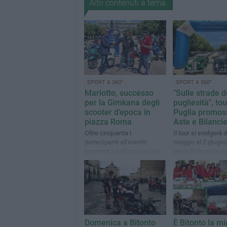
Altri contenuti a tema
SPORT A 360°
SPORT A 360°
Mariotto, successo
"Sulle strade d
per la Gimkana degli
pugliesità", tou
scooter d’epoca in
Puglia promos
piazza Roma
Aste e Bilancie
Oltre cinquanta i
Il tour si svolgerà 
partecipanti all'evento
maggio al 2 giugno
promosso dall'asociazione
prevede la parteci
Aste e Bilancieri
50 equipaggi italian
Domenica a Bitonto
È Bitonto la mi