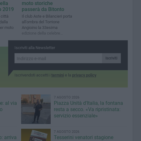
ella
moto storiche
o 2019
passerà da Bitonto
 città
Il club Aste e Bilancieri porta
dalla
all'ombra del Torrione
per moto
Angioino la 33esima
edizione della celebre
Milano-Taranto
Iscriviti alla Newsletter
Iscriviti
Iscrivendoti accetti i
termini
e la
privacy policy
7 AGOSTO 2026
: al via
Piazza Unità d'Italia, la fontana
eo
resta a secco. «Va ripristinata:
servizio essenziale»
7 AGOSTO 2026
: arriva
Tesserini venatori stagione