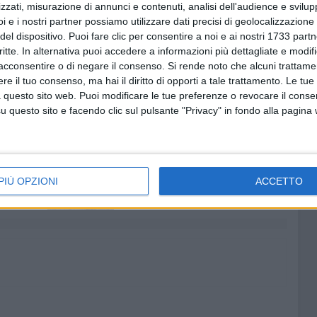
zzati, misurazione di annunci e contenuti, analisi dell'audience e svilupp
 Disabilità
di Bitonto, coinvolti e felici tra le tante auto e
i e i nostri partner possiamo utilizzare dati precisi di geolocalizzazione 
del dispositivo. Puoi fare clic per consentire a noi e ai nostri 1733 partn
"Volkswagen Apulia Club"
di Bari con una folta
critte. In alternativa puoi accedere a informazioni più dettagliate e modif
residente,
acconsentire o di negare il consenso.
Mauro Monterisi
, col suo T2, poi risultato
Si rende noto che alcuni trattamen
e il tuo consenso, ma hai il diritto di opporti a tale trattamento. Le tue
 questo sito web. Puoi modificare le tue preferenze o revocare il conse
questo sito e facendo clic sul pulsante "Privacy" in fondo alla pagina
7 AGOSTO 2026
at,
Piazza Aldo Moro, SI-AVS:
contare
«Proroga della scadenza non
PIÙ OPZIONI
ACCETTO
cancella ritardi del Comune»