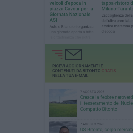
veicoli d'epoca in
tappa-ristoro d
piazza Cavour per la
Milano-Tarant
Giornata Nazionale
L'accoglienza della
ASI
dell'ulivo premiata 
storica maratona 
Aste e Bilancieri organizza
d’epoca
una giornata aperta a tutta
la cittadinanza che potrà
votare le bellezze esposte
RICEVI AGGIORNAMENTI E
CONTENUTI DA BITONTO
GRATIS
NELLA TUA E-MAIL
7 AGOSTO 2026
Cresce la febbre neroverde
il tesseramento del Nucl
Compatto Bitonto
7 AGOSTO 2026
US Bitonto, colpo mercato