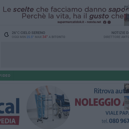
PI
26
°C
CIELO SERENO
NOTIZIE 
34°
OGGI MIN
25.5°
MAX
A
BITONTO
DIRETTORE
ANTO
po
VIDEO
po
op