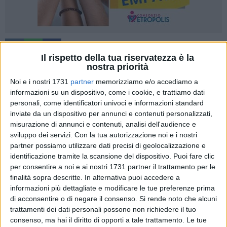
18
Il rispetto della tua riservatezza è la
nostra priorità
Noi e i nostri 1731
partner
memorizziamo e/o accediamo a
I consiglieri comunali
Antonella Vaccaro
e
Michelangelo
informazioni su un dispositivo, come i cookie, e trattiamo dati
Bratta
si sono autosospesi
dal
Partito Democratico.
La
personali, come identificatori univoci e informazioni standard
decisione, che già da qualche tempo aleggiava nei corridoi di
inviate da un dispositivo per annunci e contenuti personalizzati,
Palazzo Gentile,
è stata formalizzata e resa nota dai due
misurazione di annunci e contenuti, analisi dell'audience e
sviluppo dei servizi.
Con la tua autorizzazione noi e i nostri
interessati nelle scorse ore.
«Pur continuando a riconoscersi
partner possiamo utilizzare dati precisi di geolocalizzazione e
pienamente nei valori fondanti del Partito Democratico,
identificazione tramite la scansione del dispositivo. Puoi fare clic
comunichiamo la decisione di
autosospenderci
- scrivono
per consentire a noi e ai nostri 1731 partner il trattamento per le
Vaccaro e Bratta -. Si tratta di una scelta estremamente
finalità sopra descritte. In alternativa puoi accedere a
difficile e sofferta, proprio perché compiuta da persone che
informazioni più dettagliate e modificare le tue preferenze prima
nel Partito Democratico hanno una
lunga storia di
di acconsentire o di negare il consenso.
Si rende noto che alcuni
militanza
»​.
trattamenti dei dati personali possono non richiedere il tuo
consenso, ma hai il diritto di opporti a tale trattamento. Le tue