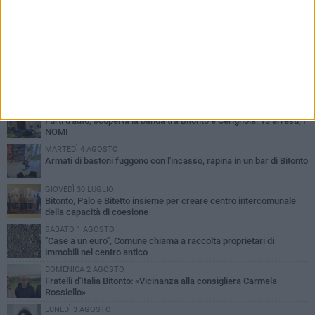
PIÙ LETTI QUESTA SETTIMANA
VENERDÌ 31 LUGLIO
Furti d'auto, scoperta la banda tra Bitonto e Cerignola: 13 arresti, I
NOMI
MARTEDÌ 4 AGOSTO
Armati di bastoni fuggono con l'incasso, rapina in un bar di Bitonto
GIOVEDÌ 30 LUGLIO
Bitonto, Palo e Bitetto insieme per creare centro intercomunale
della capacità di coesione
SABATO 1 AGOSTO
"Case a un euro", Comune chiama a raccolta proprietari di
immobili nel centro antico
DOMENICA 2 AGOSTO
Fratelli d'Italia Bitonto: «Vicinanza alla consigliera Carmela
Rossiello»
LUNEDÌ 3 AGOSTO