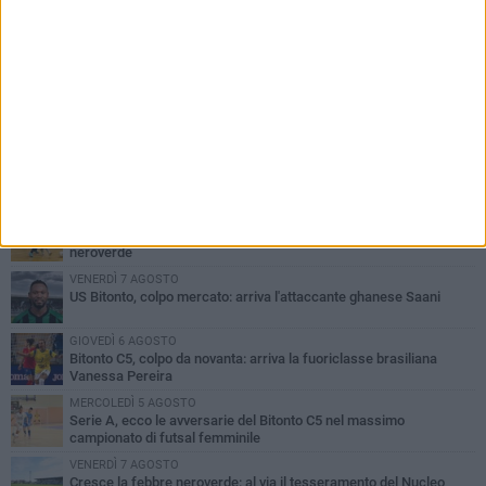
PIÙ LETTI QUESTA SETTIMANA
GIOVEDÌ 6 AGOSTO
Olimpia Bitonto tra arrivi e conferme: firmano Balzano, Sallustio e
Cannito
LUNEDÌ 3 AGOSTO
Bitonto C5, mercato senza sosta: arriva Pereira, Nicoletti resta in
neroverde
VENERDÌ 7 AGOSTO
US Bitonto, colpo mercato: arriva l'attaccante ghanese Saani
GIOVEDÌ 6 AGOSTO
Bitonto C5, colpo da novanta: arriva la fuoriclasse brasiliana
Vanessa Pereira
MERCOLEDÌ 5 AGOSTO
Serie A, ecco le avversarie del Bitonto C5 nel massimo
campionato di futsal femminile
VENERDÌ 7 AGOSTO
Cresce la febbre neroverde: al via il tesseramento del Nucleo