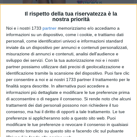
Il rispetto della tua riservatezza è la
nostra priorità
18
Noi e i nostri 1733
partner
memorizziamo e/o accediamo a
informazioni su un dispositivo, come i cookie, e trattiamo dati
personali, come identificatori univoci e informazioni standard
Avrà solo altri
35 minuti
di tempo il
Bitonto
per ricacciare
inviate da un dispositivo per annunci e contenuti personalizzati,
indietro le squadre che inseguono la testa della classifica del
misurazione di annunci e contenuti, analisi dell'audience e
girone H
del campionato di calcio di
Serie D
dopo la
sviluppo dei servizi.
Con la tua autorizzazione noi e i nostri
12esima giornata che nella città dell'olio ha portato
solo un
partner possiamo utilizzare dati precisi di geolocalizzazione e
identificazione tramite la scansione del dispositivo. Puoi fare clic
punto
. Per ora. Il match in casa contro il Grumentum, infatti,
per consentire a noi e ai nostri 1733 partner il trattamento per le
è stato sospeso al minuto
55
per il
nubifragio
che si è
finalità sopra descritte. In alternativa puoi accedere a
abbattuto sui giocatori in campo rendendo impraticabile il
informazioni più dettagliate e modificare le tue preferenze prima
Città degli Ulivi
. Dove il pallone, per la verità, aveva smesso
di acconsentire o di negare il consenso.
Si rende noto che alcuni
di saltare e rotolare già da diverso tempo.
trattamenti dei dati personali possono non richiedere il tuo
consenso, ma hai il diritto di opporti a tale trattamento. Le tue
In classifica il Bitonto resta primo con 25 punti e con una
preferenze si applicheranno solo a questo sito web. Puoi
modificare le tue preferenze o revocare il consenso in qualsiasi
gara in meno, ma vede riavvicinarsi sia il
Taranto
che il
momento tornando su questo sito e facendo clic sul pulsante
Foggia
, ora distanti una sola lunghezza, ma anche
Fasano
e