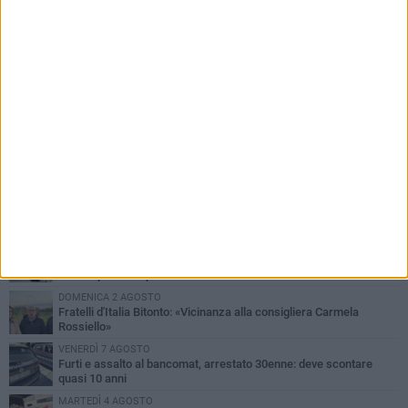
PIÙ LETTI QUESTA SETTIMANA
MARTEDÌ 4 AGOSTO
Armati di bastoni fuggono con l'incasso, rapina in un bar di Bitonto
LUNEDÌ 3 AGOSTO
Antonella Aresta: «La Puglia è un set a cielo aperto. La
fotografia? Per me è pura poesia»
LUNEDÌ 3 AGOSTO
Parcheggio interrato in piazza Marconi, SI: «Scelta che non può
essere presa da pochi»
DOMENICA 2 AGOSTO
Fratelli d'Italia Bitonto: «Vicinanza alla consigliera Carmela
Rossiello»
VENERDÌ 7 AGOSTO
Furti e assalto al bancomat, arrestato 30enne: deve scontare
quasi 10 anni
MARTEDÌ 4 AGOSTO