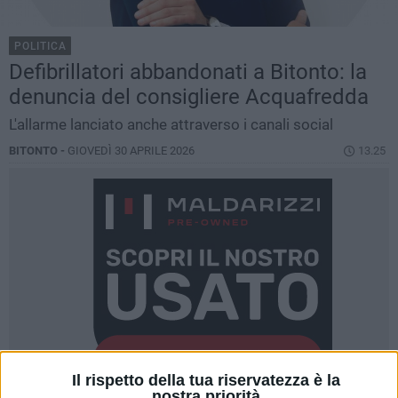
POLITICA
Defibrillatori abbandonati a Bitonto: la
denuncia del consigliere Acquafredda
L'allarme lanciato anche attraverso i canali social
BITONTO -
GIOVEDÌ 30 APRILE 2026
13.25
Il rispetto della tua riservatezza è la
nostra priorità