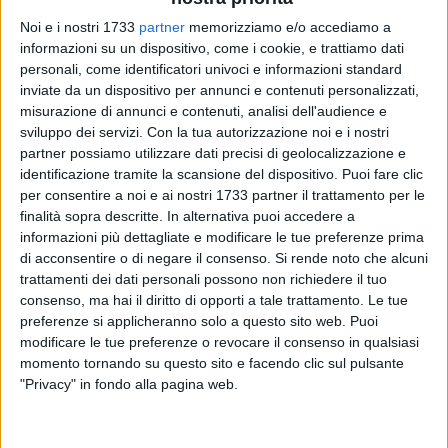
Noi e i nostri 1733
partner
memorizziamo e/o accediamo a
informazioni su un dispositivo, come i cookie, e trattiamo dati
personali, come identificatori univoci e informazioni standard
inviate da un dispositivo per annunci e contenuti personalizzati,
misurazione di annunci e contenuti, analisi dell'audience e
A Bitonto se si ha la sfortuna di essere colpiti da infarto per
sviluppo dei servizi.
Con la tua autorizzazione noi e i nostri
strada, si rischia seriamente di rimetterci la vita anche
partner possiamo utilizzare dati precisi di geolocalizzazione e
perché i dispositivi salvavita sono stati colpevolmente
identificazione tramite la scansione del dispositivo. Puoi fare clic
abbandonati.
per consentire a noi e ai nostri 1733 partner il trattamento per le
finalità sopra descritte. In alternativa puoi accedere a
È quanto denuncia il consigliere comunale
Nicola
informazioni più dettagliate e modificare le tue preferenze prima
Acquafredda,
sottolineando come, dei dieci dispositivi
di acconsentire o di negare il consenso.
Si rende noto che alcuni
salvavita pubblici presenti a Bitonto, la maggior parte siano
trattamenti dei dati personali possono non richiedere il tuo
non funzionanti, con batterie e placche scadute anche dal
consenso, ma hai il diritto di opporti a tale trattamento. Le tue
2014. Uno è irreperibile. Postazioni e defibrillatori donati da
preferenze si applicheranno solo a questo sito web. Puoi
un'associazione di volontariato.
modificare le tue preferenze o revocare il consenso in qualsiasi
momento tornando su questo sito e facendo clic sul pulsante
"Privacy" in fondo alla pagina web.
«Nonostante l'amministrazione ne sia al corrente sin da
marzo 2023, ad oggi non è stato eseguito alcun intervento –
fa notare Acquafredda - Da settembre 2022, primo mese del