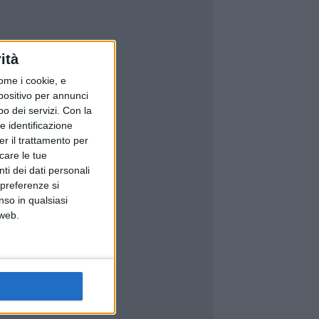
ità
ome i cookie, e
spositivo per annunci
o dei servizi.
Con la
e identificazione
er il trattamento per
icare le tue
ti dei dati personali
 preferenze si
nso in qualsiasi
 web.