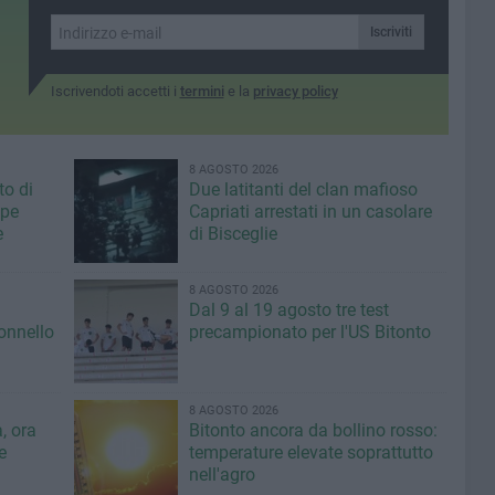
Iscriviti
Iscrivendoti accetti i
termini
e la
privacy policy
8 AGOSTO 2026
to di
Due latitanti del clan mafioso
ppe
Capriati arrestati in un casolare
e
di Bisceglie
8 AGOSTO 2026
Dal 9 al 19 agosto tre test
lonnello
precampionato per l'US Bitonto
8 AGOSTO 2026
, ora
Bitonto ancora da bollino rosso:
e
temperature elevate soprattutto
nell'agro