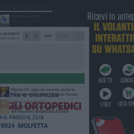
Ù LETTI QUESTA SETTIMANA
GIOVEDÌ 6 AGOSTO
Olimpia Bitonto tra arrivi e conferme:
firmano Balzano, Sallustio e Cannito
DA
BITONTO
LUNEDÌ 3 AGOSTO
APP
Bitonto C5, mercato senza sosta: arriva
NIO QUINTO
Pereira, Nicoletti resta in neroverde
VENERDÌ 7 AGOSTO
US Bitonto, colpo mercato: arriva
l'attaccante ghanese Saani
VENERDÌ 7 AGOSTO
Cresce la febbre neroverde: al via il
tesseramento del Nucleo Compatto Bitonto
GIOVEDÌ 6 AGOSTO
Bitonto C5, colpo da novanta: arriva la
fuoriclasse brasiliana Vanessa Pereira
MERCOLEDÌ 5 AGOSTO
Serie A, ecco le avversarie del Bitonto C5
nel massimo campionato di futsal
mminile