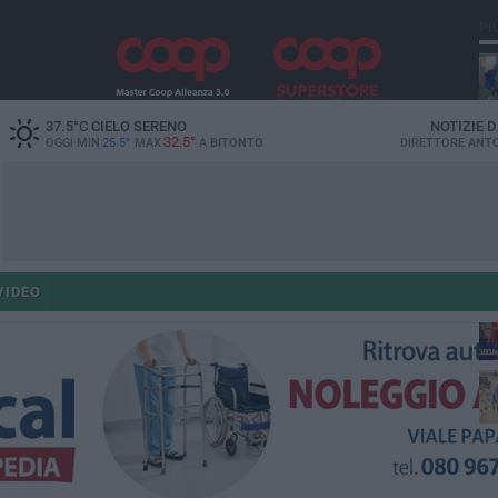
PI
37.5
°C
CIELO SERENO
NOTIZIE 
32.5°
OGGI MIN
25.5°
MAX
A
BITONTO
DIRETTORE
ANTO
VIDEO
fe