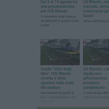
Dal 9 al 19 agosto tre
US Bitonto, co
test precampionato
mercato: arriv
per l'US Bitonto
l'attaccante g
Saani
Il calendario degli impegni
dei leoncelli in questa calda
Arriva dall'Unione 
estate
Stadio "Città degli
US Bitonto: «S
Ulivi": l'US Bitonto
stadio non
rimette il titolo
affronteremo
sportivo nelle mani
prossimo
del sindaco
campionato»
Non bastano le parole di
Il comunicato uffic
Ricci a rasserenare il club
sodalizio neroverd
neroverde