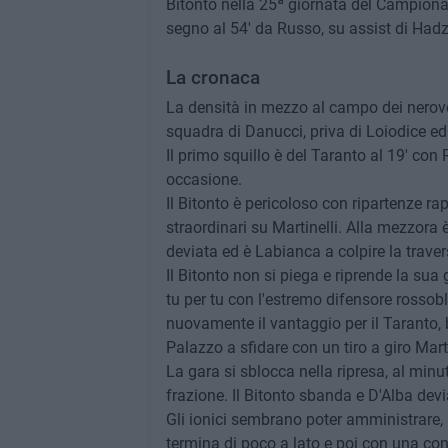
Bitonto nella 25ª giornata del Campiona
segno al 54' da Russo, su assist di Had
La cronaca
La densità in mezzo al campo dei nerover
squadra di Danucci, priva di Loiodice ed
Il primo squillo è del Taranto al 19' con
occasione.
Il Bitonto è pericoloso con ripartenze rap
straordinari su Martinelli. Alla mezzora è
deviata ed è Labianca a colpire la traver
Il Bitonto non si piega e riprende la sua
tu per tu con l'estremo difensore rossoblù
nuovamente il vantaggio per il Taranto,
Palazzo a sfidare con un tiro a giro Mart
La gara si sblocca nella ripresa, al minu
frazione. Il Bitonto sbanda e D'Alba devia
Gli ionici sembrano poter amministrare, 
termina di poco a lato e poi con una con