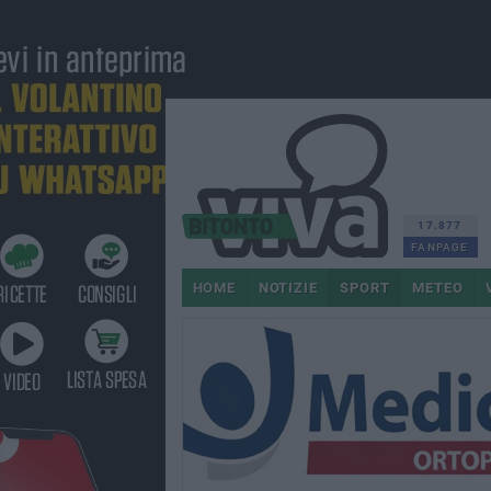
17.877
FANPAGE
HOME
NOTIZIE
SPORT
METEO