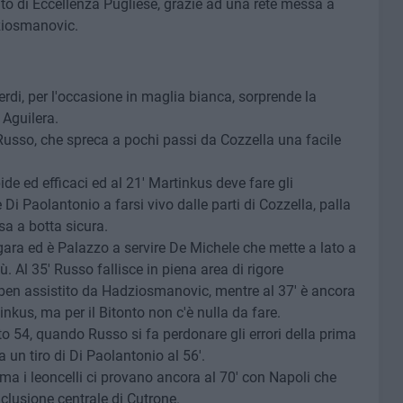
to di Eccellenza Pugliese, grazie ad una rete messa a
ziosmanovic.
di, per l'occasione in maglia bianca, sorprende la
 Aguilera.
 Russo, che spreca a pochi passi da Cozzella una facile
ide ed efficaci ed al 21' Martinkus deve fare gli
 Di Paolantonio a farsi vivo dalle parti di Cozzella, palla
sa a botta sicura.
 gara ed è Palazzo a servire De Michele che mette a lato a
. Al 35' Russo fallisce in piena area di rigore
 ben assistito da Hadziosmanovic, mentre al 37' è ancora
inkus, ma per il Bitonto non c'è nulla da fare.
to 54, quando Russo si fa perdonare gli errori della prima
 un tiro di Di Paolantonio al 56'.
ma i leoncelli ci provano ancora al 70' con Napoli che
clusione centrale di Cutrone.