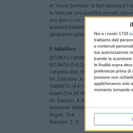
Al "Sante Diomede" di Bari termina 0-1 ed
le ferite per una sconfitta arrivata co
una gara in cui i neroverdi sono stati cap
I
questa Eccellenza. Uno stop dopo tre vit
Noi e i nostri 1733
p
spogliatoio guidato da mister Zinfollino
trattiamo dati person
e contenuti personali
Il tabellino
tua autorizzazione no
BITONTO-TARANTO 0-1: 54' Russo
tramite la scansione 
BITONTO (3-5-2): Cozzella; Catalano, D'Alb
le finalità sopra des
preferenze prima di 
Cafarella (Dal 78' Lavoratti), Marchitelli
possono non richieder
All: Zinfollino. A disposizione: Grande, M
applicheranno solo a
TARANTO (4-4-1-1): Martinkus; Hadziosm
momento tornando su 
Incerti (Dal 30' Marino, Dal 79' Zampa),
All: Danucci. A disposizione: Mastrange
Ammoniti: Milella, Cafarella (B), Hadzi
Angoli: 10-4
Recuperi: 2', 4'