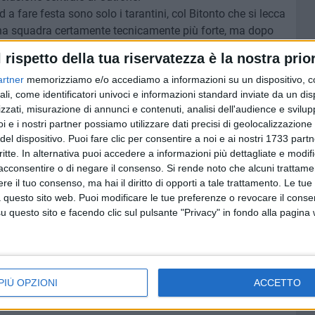
 a fare festa sono solo i tarantini, col Bitonto che si lecca
n una squadra certamente tecnicamente più forte, ma dopo
aci di mettere in difficoltà una delle protagoniste di
l rispetto della tua riservatezza è la nostra prior
torie consecutive non può incrinare il morale nello
artner
memorizziamo e/o accediamo a informazioni su un dispositivo, c
.
ali, come identificatori univoci e informazioni standard inviate da un di
zzati, misurazione di annunci e contenuti, analisi dell'audience e svilupp
i e i nostri partner possiamo utilizzare dati precisi di geolocalizzazione 
del dispositivo. Puoi fare clic per consentire a noi e ai nostri 1733 partn
a, Dinielli; Napoli, Milella (Dal 57' Fracchiolla), Cutrone,
critte. In alternativa puoi accedere a informazioni più dettagliate e modif
acconsentire o di negare il consenso.
Si rende noto che alcuni trattamen
 (Dall'88' Gagliardi); Palazzo (Dal 63' Bozzi), De Michele.
e il tuo consenso, ma hai il diritto di opporti a tale trattamento. Le tue
assari, Cariello, Leuzzi, Senatore.
 questo sito web. Puoi modificare le tue preferenze o revocare il conse
anovic, Delvino (Dal 77' Rizzo), Guastamacchia, Derosa;
questo sito e facendo clic sul pulsante "Privacy" in fondo alla pagina
 Di Paolantonio, Vukoja, Labianca (Dal 70' Sansò); Russo.
lo, Konate, Souare, Monetti, Trombino.
osmanovic, Derosa, Losavio (T)
PIÙ OPZIONI
ACCETTO