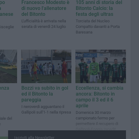
lpo
Francesco Modesto è
105 anni di storia del
a
di nuovo l'allenatore
Bitonto Calcio: la
hanese
del Bitonto
festa degli ultras
L'ufficialità è arrivata nella
Torciata del Nucleo
serata di venerdì 24 luglio
Compatto davanti a Porta
Bisceglie
Baresana
enza
Bozzi va subito in gol
Eccellenza, si cambia
ed il Bitonto la
ancora: Bitonto in
pareggia
campo il 3 ed il 6
aprile
I neroverdi agguantano il
Gallipoli sull'1-1 nella ripresa
Domenica 30 marzo
campionato fermo per
iale del
permettere il recupero di
e
Gallipoli-Foggia Incedit
Iscriviti alla Newsletter