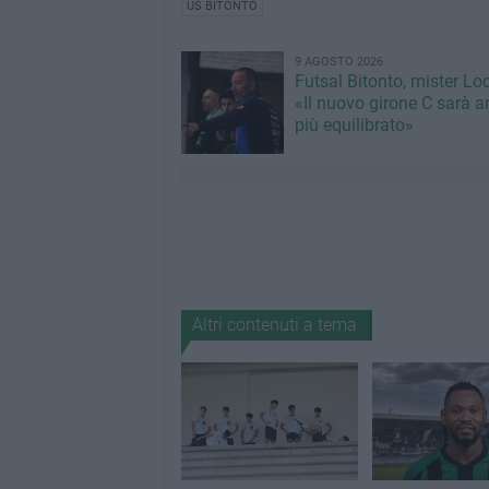
US BITONTO
9 AGOSTO 2026
Futsal Bitonto, mister Lo
«Il nuovo girone C sarà a
più equilibrato»
Altri contenuti a tema