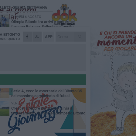
Ù LETTI QUESTA SETTIMANA
GIOVEDÌ 6 AGOSTO
Olimpia Bitonto tra arrivi e conferme:
firmano Balzano, Sallustio e Cannito
DA
BITONTO
LUNEDÌ 3 AGOSTO
APP
Bitonto C5, mercato senza sosta: arriva
NIO QUINTO
Pereira, Nicoletti resta in neroverde
VENERDÌ 7 AGOSTO
US Bitonto, colpo mercato: arriva
l'attaccante ghanese Saani
GIOVEDÌ 6 AGOSTO
Bitonto C5, colpo da novanta: arriva la
fuoriclasse brasiliana Vanessa Pereira
MERCOLEDÌ 5 AGOSTO
Serie A, ecco le avversarie del Bitonto C5
nel massimo campionato di futsal
mminile
VENERDÌ 7 AGOSTO
Cresce la febbre neroverde: al via il
tesseramento del Nucleo Compatto Bitonto