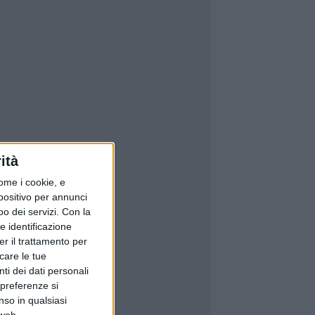
ità
ome i cookie, e
spositivo per annunci
o dei servizi.
Con la
e identificazione
er il trattamento per
icare le tue
ti dei dati personali
 preferenze si
nso in qualsiasi