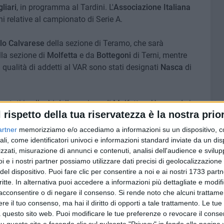
liari
, in programma al Tardini. L'
Associazione Italiana
ni relative al campionato di Serie A.
lo Calvarese
della sezione di Teramo, che sarà
la sezione di
Molfetta
e da
Bottegoni
di Terni, mentre
n qualità di addetti al VAR sono stati designati
Nasca
di
no stati i colleghi della sezione di Molfetta: «Un grande in
l rispetto della tua riservatezza è la nostra prior
ti molfettesi al nostro Vito!». Anche se a sostenerlo ci sarà
artner
memorizziamo e/o accediamo a informazioni su un dispositivo, c
ali, come identificatori univoci e informazioni standard inviate da un di
 MOLFETTA
zzati, misurazione di annunci e contenuti, analisi dell'audience e svilupp
i e i nostri partner possiamo utilizzare dati precisi di geolocalizzazione 
del dispositivo. Puoi fare clic per consentire a noi e ai nostri 1733 partn
8 AGOSTO 2026
critte. In alternativa puoi accedere a informazioni più dettagliate e modif
to di
Due latitanti del clan mafioso
ppe
acconsentire o di negare il consenso.
Capriati arrestati in un casolare
Si rende noto che alcuni trattamen
e
di Bisceglie
e il tuo consenso, ma hai il diritto di opporti a tale trattamento. Le tue
 questo sito web. Puoi modificare le tue preferenze o revocare il conse