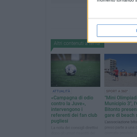
momento tornando su 
Altri contenuti a tema
ATTUALITÀ
SPORT A 360°
«Campagna di odio
"Mini Olimpiad
contro la Juve»,
Municipio 3", l
intervengono i
Bitonto presen
referenti dei fan club
gare di beach 
pugliesi
L'associazione bit
preso parte a una d
La nota dei consigli direttivi
giornate previste n
dopo gli umori risentiti dei