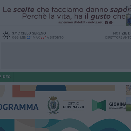
PI
37
°C
CIELO SERENO
NOTIZIE 
33°
OGGI MIN
25°
MAX
A
BITONTO
DIRETTORE
ANTO
VIDEO
fe