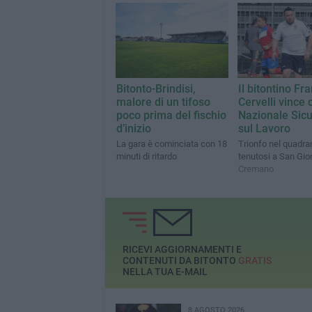
rassegna sportiva
soci affiliati
Bitonto-Brindisi,
Il bitontino Fr
malore di un tifoso
Cervelli vince 
poco prima del fischio
Nazionale Sic
d’inizio
sul Lavoro
La gara è cominciata con 18
Trionfo nel quadra
minuti di ritardo
tenutosi a San Gior
Cremano
RICEVI AGGIORNAMENTI E
CONTENUTI DA BITONTO
GRATIS
NELLA TUA E-MAIL
8 AGOSTO 2026