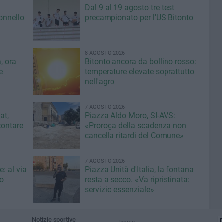
Dal 9 al 19 agosto tre test
lonnello
precampionato per l'US Bitonto
8 AGOSTO 2026
, ora
Bitonto ancora da bollino rosso:
e
temperature elevate soprattutto
nell'agro
7 AGOSTO 2026
at,
Piazza Aldo Moro, SI-AVS:
contare
«Proroga della scadenza non
cancella ritardi del Comune»
7 AGOSTO 2026
: al via
Piazza Unità d'Italia, la fontana
eo
resta a secco. «Va ripristinata:
servizio essenziale»
Notizie sportive
Tennis