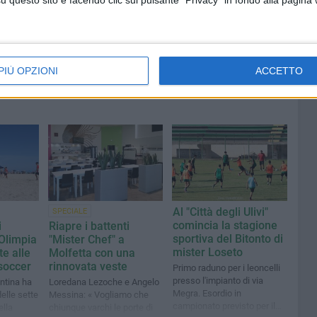
questo sito e facendo clic sul pulsante "Privacy" in fondo alla pagina
PIÙ OPZIONI
ACCETTO
Al "Città degli Ulivi"
SPECIALE
comincia la stagione
i
Riapre i battenti
sportiva del Bitonto di
'Olimpia
"Mister Chef" a
mister Loseto
te alle
Molfetta con una
soccer
rinnovata veste
Primo raduno per i leoncelli
presso l'impianto di via
ontina ha
Loredana Lezoche e Angelo
Megra. Esordio in
elle sette
Messina: « Vogliamo che
campionato previsto per il
ella
chiunque varchi le porte di