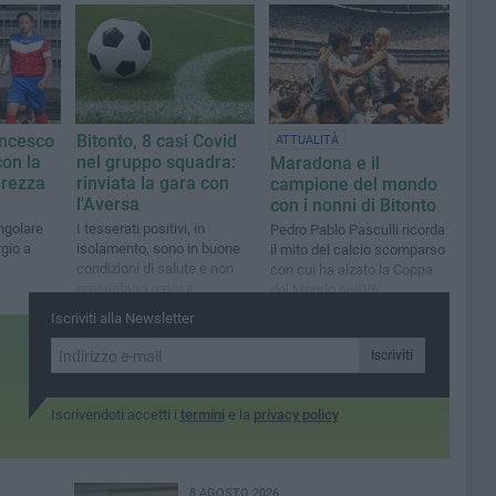
prossimo 4 settembre
Mister Chef possa
realmente sentirsi a casa»
ancesco
Bitonto, 8 casi Covid
ATTUALITÀ
con la
nel gruppo squadra:
Maradona e il
urezza
rinviata la gara con
campione del mondo
l'Aversa
con i nonni di Bitonto
ngolare
I tesserati positivi, in
Pedro Pablo Pasculli ricorda
gio a
isolamento, sono in buone
il mito del calcio scomparso
condizioni di salute e non
con cui ha alzato la Coppa
presentano grosse
del Mondo nell'86'
sintomatologie
Iscriviti alla Newsletter
Iscriviti
Iscrivendoti accetti i
termini
e la
privacy policy
8 AGOSTO 2026