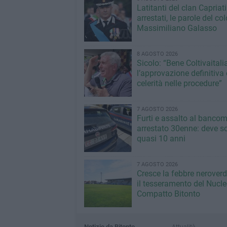
Latitanti del clan Capriati
arrestati, le parole del co
Massimiliano Galasso
8 AGOSTO 2026
Sicolo: “Bene Coltivaitalia
l’approvazione definitiva 
celerità nelle procedure”
7 AGOSTO 2026
Furti e assalto al bancom
arrestato 30enne: deve s
quasi 10 anni
7 AGOSTO 2026
Cresce la febbre neroverde
il tesseramento del Nucl
Compatto Bitonto
Notizie da Bitonto
Attualità