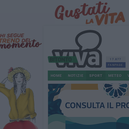
17.877
FANPAGE
HOME
NOTIZIE
SPORT
METEO