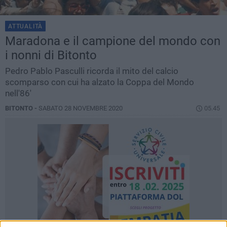
ATTUALITÀ
Maradona e il campione del mondo con
i nonni di Bitonto
Pedro Pablo Pasculli ricorda il mito del calcio
scomparso con cui ha alzato la Coppa del Mondo
nell'86'
BITONTO -
SABATO 28 NOVEMBRE 2020
05.45