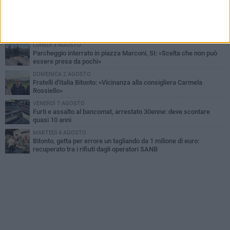
LUNEDÌ 3 AGOSTO
Antonella Aresta: «La Puglia è un set a cielo aperto. La
fotografia? Per me è pura poesia»
LUNEDÌ 3 AGOSTO
Parcheggio interrato in piazza Marconi, SI: «Scelta che non può
essere presa da pochi»
DOMENICA 2 AGOSTO
Fratelli d'Italia Bitonto: «Vicinanza alla consigliera Carmela
Rossiello»
VENERDÌ 7 AGOSTO
Furti e assalto al bancomat, arrestato 30enne: deve scontare
quasi 10 anni
MARTEDÌ 4 AGOSTO
Bitonto, getta per errore un tagliando da 1 milione di euro:
recuperato tra i rifiuti dagli operatori SANB