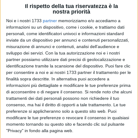
Il rispetto della tua riservatezza è la
nostra priorità
Noi e i nostri 1733
partner
memorizziamo e/o accediamo a
informazioni su un dispositivo, come i cookie, e trattiamo dati
42
personali, come identificatori univoci e informazioni standard
inviate da un dispositivo per annunci e contenuti personalizzati,
misurazione di annunci e contenuti, analisi dell'audience e
C'è una linea sottile che lega
Bitonto
ai campioni del mondo
sviluppo dei servizi.
Con la tua autorizzazione noi e i nostri
dell'
Argentina
del
1986
e alla recente scomparsa del mito
partner possiamo utilizzare dati precisi di geolocalizzazione e
identificazione tramite la scansione del dispositivo. Puoi fare clic
della nazionale albiceleste,
Diego Armando Maradona
. È la
per consentire a noi e ai nostri 1733 partner il trattamento per le
linea che passa attraverso l'albero genealogico di un altro
finalità sopra descritte. In alternativa puoi accedere a
dei campioni di quella leggendaria impresa sportiva,
Pedro
informazioni più dettagliate e modificare le tue preferenze prima
Pablo Pasculli
, il cui passato è legato, notoriamente, alla
di acconsentire o di negare il consenso.
Si rende noto che alcuni
Puglia
e a
Lecce
in particolare, di cui è stato indimenticato
trattamenti dei dati personali possono non richiedere il tuo
bomber. E a un passato probabilmente meno noto ma
consenso, ma hai il diritto di opporti a tale trattamento. Le tue
certamente non meno importante che lo lega saldamente
preferenze si applicheranno solo a questo sito web. Puoi
modificare le tue preferenze o revocare il consenso in qualsiasi
anche a Bitonto. I suoi nonni infatti sono nati a Bitonto e
momento tornando su questo sito e facendo clic sul pulsante
all'ombra del Torrione hanno vissuto fino alla giovinezza,
"Privacy" in fondo alla pagina web.
quando hanno poi deciso di acquistare il loro biglietto di