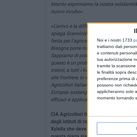
Intanto esprimiamo la nostra solidarietà
nuovo incubo».
«L'arrivo e la diffusione del secondo cep
I
spiega Giannicola D'Amico, vicepresident
Noi e i nostri 1733
p
ferita per l'agricoltura pugliese, nel qu
trattiamo dati person
Bisogna porre rimedio alla scarsa efficien
e contenuti personali
Sappiamo di poter contare sulla determ
tua autorizzazione no
questo è un problema per il quale la Pugl
tramite la scansione 
intenti, a tutti i livelli, con un impegno 
le finalità sopra des
alle frontiere, lo stanziamento di nuove r
preferenze prima di 
Agricoltori Italiani ha sempre fatto aff
possono non richieder
applicheranno solo a
Europea sostengano la task force scientif
momento tornando su 
efficaci e applicabili».
CIA Agricoltori Italiani di Puglia, come s
degli istituti di ricerca scientifica per 
Xylella che deve mobilitare tutti, ognuno
questa piaga sia finalmente estirpata.