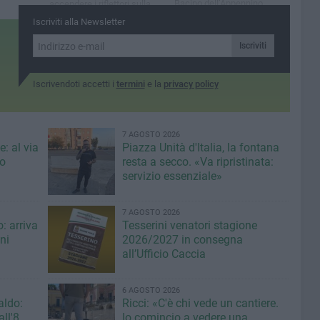
Bacino dell’Appennino
accendere i riflettori sulla
Meridionale
profonda crisi del settore
Iscriviti alla Newsletter
cerealicolo
Iscriviti
Iscrivendoti accetti i
termini
e la
privacy policy
7 AGOSTO 2026
: al via
Piazza Unità d'Italia, la fontana
eo
resta a secco. «Va ripristinata:
servizio essenziale»
7 AGOSTO 2026
: arriva
Tesserini venatori stagione
ni
2026/2027 in consegna
all’Ufficio Caccia
6 AGOSTO 2026
aldo:
Ricci: «C'è chi vede un cantiere.
ll'8
Io comincio a vedere una