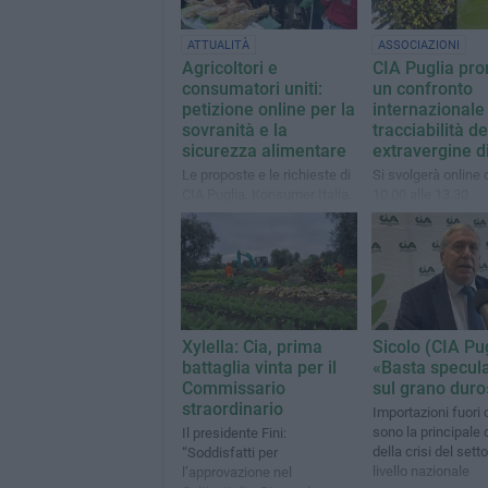
ATTUALITÀ
ASSOCIAZIONI
Agricoltori e
CIA Puglia pr
consumatori uniti:
un confronto
petizione online per la
internazionale 
sovranità e la
tracciabilità del
sicurezza alimentare
extravergine di
Le proposte e le richieste di
Si svolgerà online 
CIA Puglia, Konsumer Italia,
10.00 alle 13.30
I Consumatori, Consumatori
Solidali e AECI
Xylella: Cia, prima
Sicolo (CIA Pug
battaglia vinta per il
«Basta specula
Commissario
sul grano duro
straordinario
Importazioni fuori 
sono la principale
Il presidente Fini:
della crisi del sett
“Soddisfatti per
livello nazionale
l’approvazione nel