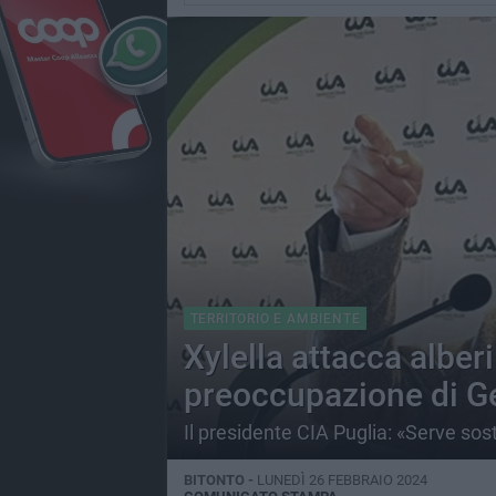
TERRITORIO E AMBIENTE
Xylella attacca alber
preoccupazione di G
Il presidente CIA Puglia: «Serve sos
BITONTO -
LUNEDÌ 26 FEBBRAIO 2024