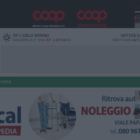
PI
35
°C
CIELO SERENO
NOTIZIE 
33°
OGGI MIN
24.5°
MAX
A
BITONTO
DIRETTORE
ANTO
ant
VIDEO
po
po