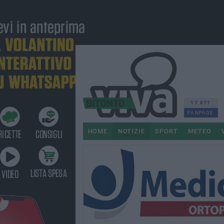
17.877
FANPAGE
HOME
NOTIZIE
SPORT
METEO