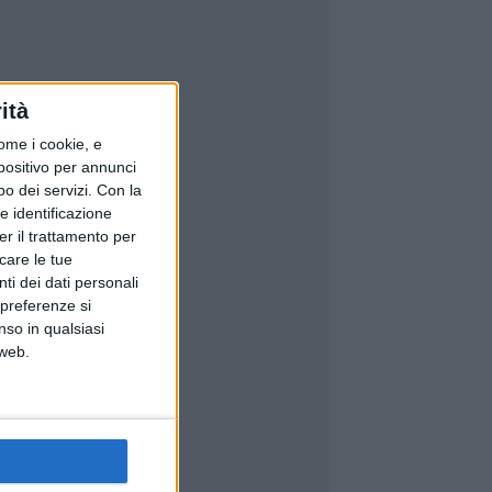
ità
ome i cookie, e
spositivo per annunci
o dei servizi.
Con la
e identificazione
er il trattamento per
icare le tue
ti dei dati personali
 preferenze si
nso in qualsiasi
 web.