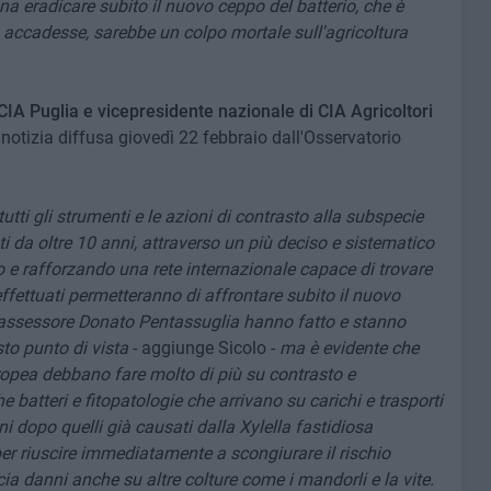
a eradicare subito il nuovo ceppo del batterio, che è
ò accadesse, sarebbe un colpo mortale sull'agricoltura
CIA Puglia e vicepresidente nazionale di CIA Agricoltori
otizia diffusa giovedì 22 febbraio dall'Osservatorio
utti gli strumenti e le azioni di contrasto alla subspecie
i da oltre 10 anni, attraverso un più deciso e sistematico
do e rafforzando una rete internazionale capace di trovare
 effettuati permetteranno di affrontare subito il nuovo
 l'assessore Donato Pentassuglia hanno fatto e stanno
to punto di vista
- aggiunge Sicolo -
ma è evidente che
ropea debbano fare molto di più su contrasto e
 batteri e fitopatologie che arrivano su carichi e trasporti
 dopo quelli già causati dalla Xylella fastidiosa
per riuscire immediatamente a scongiurare il rischio
ccia danni anche su altre colture come i mandorli e la vite.