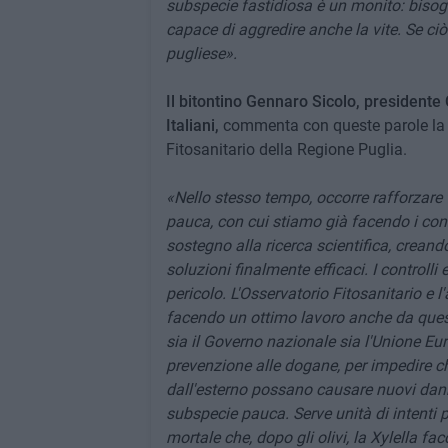
subspecie fastidiosa è un monito: bisogn
capace di aggredire anche la vite. Se ci
pugliese».
Il bitontino Gennaro Sicolo, presidente 
Italiani,
commenta con queste parole la n
Fitosanitario della Regione Puglia.
«Nello stesso tempo, occorre rafforzare t
pauca, con cui stiamo già facendo i cont
sostegno alla ricerca scientifica, crean
soluzioni finalmente efficaci. I controlli
pericolo. L'Osservatorio Fitosanitario e
facendo un ottimo lavoro anche da ques
sia il Governo nazionale sia l'Unione Eu
prevenzione alle dogane, per impedire che
dall'esterno possano causare nuovi danni
subspecie pauca. Serve unità di intenti 
mortale che, dopo gli olivi, la Xylella fa