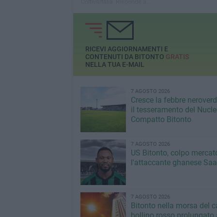
ColtivaItalia. Risponde a
tanti sacrifici sistema
olivicolo pugliese”
RICEVI AGGIORNAMENTI E
CONTENUTI DA BITONTO
GRATIS
NELLA TUA E-MAIL
7 AGOSTO 2026
Cresce la febbre neroverde
il tesseramento del Nucl
Compatto Bitonto
7 AGOSTO 2026
US Bitonto, colpo mercato
l'attaccante ghanese Saa
7 AGOSTO 2026
Bitonto nella morsa del c
bollino rosso prolungato a