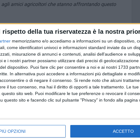
 agli amici agricoltori che stanno affrontando questo
po del batterio Xylella fastidiosa subspecie fastidiosa",
l rispetto della tua riservatezza è la nostra prior
e vicario di CIA Puglia, "rappresenta una ulteriore e grave
artner
memorizziamo e/o accediamo a informazioni su un dispositivo, c
adro generale di un comparto già allo stremo da tempo.
ali, come identificatori univoci e informazioni standard inviate da un di
za dei controlli sui prodotti vegetali che entrano in Italia.
zzati, misurazione di annunci e contenuti, analisi dell'audience e svilupp
inazione che l'assessore Pentassuglia sta mostrando, ma
i e i nostri partner possiamo utilizzare dati precisi di geolocalizzazione 
ia non deve essere lasciata da sola. Ci vuole unità di
del dispositivo. Puoi fare clic per consentire a noi e ai nostri 1733 partn
forte sia del Governo sia dell'Unione Europea per i controlli
critte. In alternativa puoi accedere a informazioni più dettagliate e modif
isorse, il rafforzamento dei protocolli in atto. CIA
acconsentire o di negare il consenso.
Si rende noto che alcuni trattamen
idamento sulla scienza: Governo nazionale e Unione
e il tuo consenso, ma hai il diritto di opporti a tale trattamento. Le tue
 questo sito web. Puoi modificare le tue preferenze o revocare il conse
ica, in modo che la ricerca arrivi finalmente a soluzioni
questo sito e facendo clic sul pulsante "Privacy" in fondo alla pagina
empre, sarà al fianco degli agricoltori, delle istituzioni e
continuare a fare la propria parte nella lotta contro la
PIÙ OPZIONI
ACCETTO
 per il proprio ruolo e le proprie possibilità, affinché