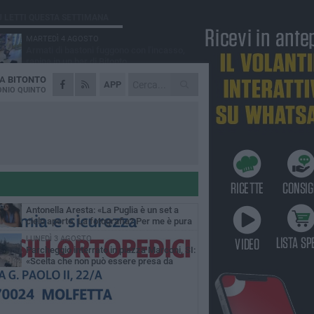
Ù LETTI QUESTA SETTIMANA
MARTEDÌ 4 AGOSTO
Armati di bastoni fuggono con l'incasso,
rapina in un bar di Bitonto
DA
BITONTO
VENERDÌ 31 LUGLIO
APP
Furti d'auto, scoperta la banda tra Bitonto e
NIO QUINTO
Cerignola: 13 arresti, I NOMI
SABATO 1 AGOSTO
"Case a un euro", Comune chiama a
raccolta proprietari di immobili nel centro
ico
DOMENICA 2 AGOSTO
Fratelli d'Italia Bitonto: «Vicinanza alla
consigliera Carmela Rossiello»
LUNEDÌ 3 AGOSTO
Antonella Aresta: «La Puglia è un set a
cielo aperto. La fotografia? Per me è pura
esia»
LUNEDÌ 3 AGOSTO
Parcheggio interrato in piazza Marconi, SI:
«Scelta che non può essere presa da
chi»