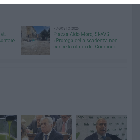
7 AGOSTO 2026
at,
Piazza Aldo Moro, SI-AVS:
contare
«Proroga della scadenza non
cancella ritardi del Comune»