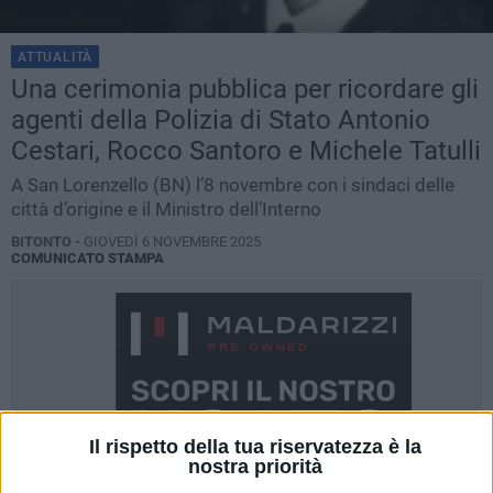
ATTUALITÀ
Una cerimonia pubblica per ricordare gli
agenti della Polizia di Stato Antonio
Cestari, Rocco Santoro e Michele Tatulli
A San Lorenzello (BN) l’8 novembre con i sindaci delle
città d’origine e il Ministro dell’Interno
BITONTO -
GIOVEDÌ 6 NOVEMBRE 2025
COMUNICATO STAMPA
Il rispetto della tua riservatezza è la
nostra priorità