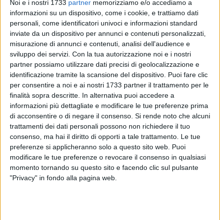
Noi e i nostri 1733
partner
memorizziamo e/o accediamo a
informazioni su un dispositivo, come i cookie, e trattiamo dati
personali, come identificatori univoci e informazioni standard
inviate da un dispositivo per annunci e contenuti personalizzati,
misurazione di annunci e contenuti, analisi dell'audience e
sviluppo dei servizi.
Con la tua autorizzazione noi e i nostri
38
partner possiamo utilizzare dati precisi di geolocalizzazione e
identificazione tramite la scansione del dispositivo. Puoi fare clic
per consentire a noi e ai nostri 1733 partner il trattamento per le
Sabato 8 novembre, nel comune di San Lorenzello, in
finalità sopra descritte. In alternativa puoi accedere a
provincia di Benevento, una solenne cerimonia ricorderà il
informazioni più dettagliate e modificare le tue preferenze prima
sacrificio dei tre agenti della Polizia di Stato Antonio Cestari,
di acconsentire o di negare il consenso.
Si rende noto che alcuni
trattamenti dei dati personali possono non richiedere il tuo
Rocco Santoro e
Michele Tatulli
a 45 anni dalla loro
consenso, ma hai il diritto di opporti a tale trattamento. Le tue
uccisione a Milano per mano delle Brigate Rosse.
preferenze si applicheranno solo a questo sito web. Puoi
modificare le tue preferenze o revocare il consenso in qualsiasi
In piazza Cestari verrà scoperta una epigrafe in pietra, che
momento tornando su questo sito e facendo clic sul pulsante
ricorda quel tragico agguato, e deposta una corona di alloro.
"Privacy" in fondo alla pagina web.
All'evento, organizzato dal Comune di San Lorenzello,
parteciperanno il ministro dell'Interno, il prefetto di
Benevento, i rappresentanti delle istituzioni e delle forze