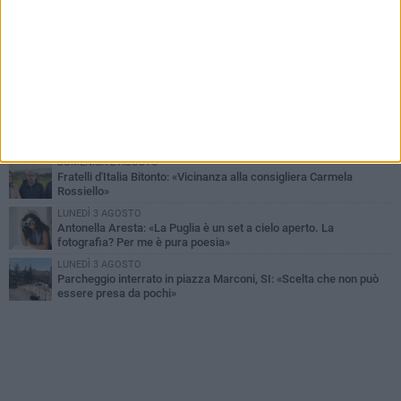
MARTEDÌ 4 AGOSTO
Armati di bastoni fuggono con l'incasso, rapina in un bar di Bitonto
VENERDÌ 31 LUGLIO
Furti d'auto, scoperta la banda tra Bitonto e Cerignola: 13 arresti, I
NOMI
SABATO 1 AGOSTO
"Case a un euro", Comune chiama a raccolta proprietari di
immobili nel centro antico
DOMENICA 2 AGOSTO
Fratelli d'Italia Bitonto: «Vicinanza alla consigliera Carmela
Rossiello»
LUNEDÌ 3 AGOSTO
Antonella Aresta: «La Puglia è un set a cielo aperto. La
fotografia? Per me è pura poesia»
LUNEDÌ 3 AGOSTO
Parcheggio interrato in piazza Marconi, SI: «Scelta che non può
essere presa da pochi»