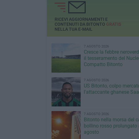
Mattarella
RICEVI AGGIORNAMENTI E
CONTENUTI DA BITONTO
GRATIS
NELLA TUA E-MAIL
7 AGOSTO 2026
Cresce la febbre neroverde
il tesseramento del Nucl
Compatto Bitonto
7 AGOSTO 2026
US Bitonto, colpo mercato
l'attaccante ghanese Saa
7 AGOSTO 2026
Bitonto nella morsa del c
bollino rosso prolungato a
agosto