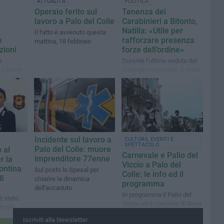
ATTUALITÀ
POLITICA
Operaio ferito sul
Tenenza dei
lavoro a Palo del Colle
Carabinieri a Bitonto,
Natilla: «Utile per
Il fatto è avvenuto questa
e
rafforzare presenza
mattina, 18 febbraio
zioni
forze dell’ordine»
e
Durante l'ultima seduta del
 e l'area
Consiglio comunale, è stato
 di 3.500
approvato all'unanimità
ti per
l'emendamento presentato
ezza
dal consigliere di minoranza
Incidente sul lavoro a
CULTURA, EVENTI E
SPETTACOLO
Palo del Colle: muore
 al
Carnevale e Palio del
imprenditore 77enne
r la
Viccio a Palo del
tontina
Sul posto lo Spesal per
Colle: le info ed il
di
chiarire la dinamica
programma
dell'accaduto
In programma il Palio del
è stato
Viccio ed il concerto di Anna
dente
Tatangelo
ergio
Iscriviti alla Newsletter