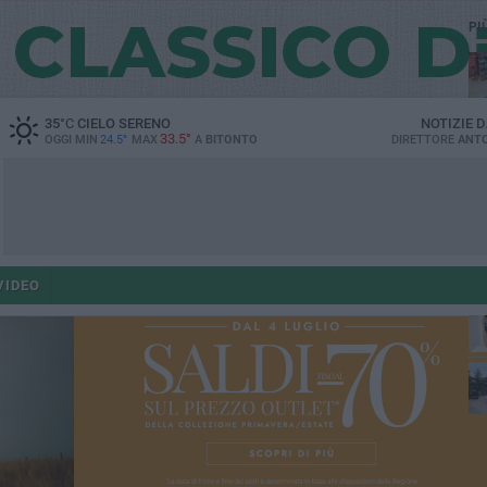
PI
35
°C
CIELO SERENO
NOTIZIE 
33.5°
OGGI MIN
24.5°
MAX
A
BITONTO
DIRETTORE
ANTO
ant
VIDEO
po
po