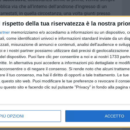
blica via che all'interno dell'androne d'ingresso di un
e arrestati, in quella circostanza, una volta giunti presso
rzare una porta d'ingresso nel cui interno vi erano però
l rispetto della tua riservatezza è la nostra prior
ratura che veniva manomessa attiravano l'attenzione degli
artner
memorizziamo e/o accediamo a informazioni su un dispositivo, c
to mettevano in fuga i due topi d'appartamento. Anche in
ali, come identificatori univoci e informazioni standard inviate da un di
ne CC, giunti sul posto per il sopralluogo, acquisivano le
zzati, misurazione di annunci e contenuti, analisi dell'audience e svilupp
essive indagini, riscontravano che i due malfattori erano
i e i nostri partner possiamo utilizzare dati precisi di geolocalizzazione 
 4 giorni prima.
del dispositivo. Puoi fare clic per consentire a noi e ai nostri 1733 partn
critte. In alternativa puoi accedere a informazioni più dettagliate e modif
ale Stazione, coordinate dalla Procura della Repubblica,
acconsentire o di negare il consenso.
Si rende noto che alcuni trattamen
e il tuo consenso, ma hai il diritto di opporti a tale trattamento. Le tue
bi i tentati furti, un quadro probatorio sufficiente a
 questo sito web. Puoi modificare le tue preferenze o revocare il conse
ale di Bari, l'emissione di un'ordinanza di custodia
questo sito e facendo clic sul pulsante "Privacy" in fondo alla pagina
prontamente eseguita dagli stessi militari.
domiciliari
, a disposizione della competente A.G..
 dei Carabinieri sul conto degli altri componenti del
PIÙ OPZIONI
ACCETTO