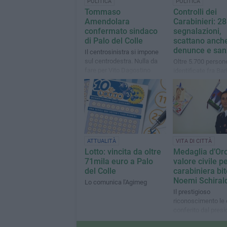
POLITICA
POLITICA
Tommaso
Controlli dei
Amendolara
Carabinieri: 28
confermato sindaco
segnalazioni,
di Palo del Colle
scattano anch
denunce e san
Il centrosinistra si impone
sul centrodestra. Nulla da
Oltre 5.700 person
fare per Vito Dagostino
identificate fra Bari
metropolitana e più
veicoli. Gli interven
rafforzare la sicur
ATTUALITÀ
VITA DI CITTÀ
Lotto: vincita da oltre
Medaglia d’Oro
71mila euro a Palo
valore civile pe
del Colle
carabiniera bi
Noemi Schiral
Lo comunica l'Agimeg
Il prestigioso
riconoscimento le 
conferito dal presi
della Repubblica S