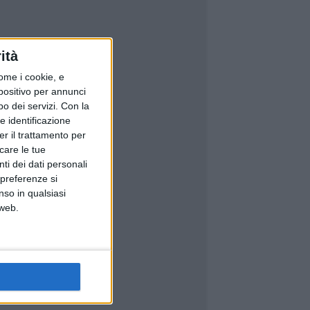
ità
ome i cookie, e
spositivo per annunci
o dei servizi.
Con la
e identificazione
er il trattamento per
icare le tue
ti dei dati personali
 preferenze si
nso in qualsiasi
 web.