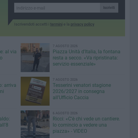
Iscriviti
Iscrivendoti accetti i
termini
e la
privacy policy
7 AGOSTO 2026
: al via
Piazza Unità d'Italia, la fontana
eo
resta a secco. «Va ripristinata:
servizio essenziale»
7 AGOSTO 2026
: arriva
Tesserini venatori stagione
ni
2026/2027 in consegna
all’Ufficio Caccia
6 AGOSTO 2026
aldo:
Ricci: «C'è chi vede un cantiere.
ll'8
Io comincio a vedere una
piazza» - VIDEO