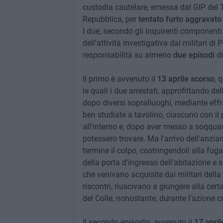
custodia cautelare, emessa dal GIP del Tr
Repubblica, per
tentato furto aggravato
I due, secondo gli inquirenti componenti
dell'attività investigativa dai militari di 
responsabilità su almeno
due episodi
di
Il primo è avvenuto il
13 aprile scorso
, 
le quali i due arrestati, approfittando de
dopo diversi sopralluoghi, mediante eff
ben studiate a tavolino, ciascuno con il 
all'interno e, dopo aver messo a soqqua
potessero trovare. Ma l'arrivo dell'anzi
termine il colpo, costringendoli alla fug
della porta d'ingresso dell'abitazione e 
che venivano acquisite dai militari della 
riscontri, riuscivano a giungere alla cer
del Colle, nonostante, durante l'azione c
Il secondo episodio, avvenuto il
17 april