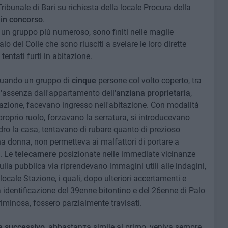
ibunale di Bari su richiesta della locale Procura della
 in concorso
.
 un gruppo più numeroso, sono finiti nelle maglie
Palo del Colle che sono riusciti a svelare le loro dirette
 tentati furti in abitazione.
quando un gruppo di
cinque
persone col volto coperto, tra
ll'assenza dall'appartamento dell'
anziana proprietaria
,
razione, facevano ingresso nell'abitazione. Con modalità
proprio ruolo, forzavano la serratura, si introducevano
dro la casa, tentavano di rubare quanto di prezioso
ana donna, non permetteva ai malfattori di portare a
a. Le
telecamere
posizionate nelle immediate vicinanze
sulla pubblica via riprendevano immagini utili alle indagini,
locale Stazione, i quali, dopo ulteriori accertamenti e
ta identificazione del 39enne bitontino e del 26enne di Palo
riminosa, fossero parzialmente travisati.
e successivo
, abbastanza simile al primo, veniva sempre