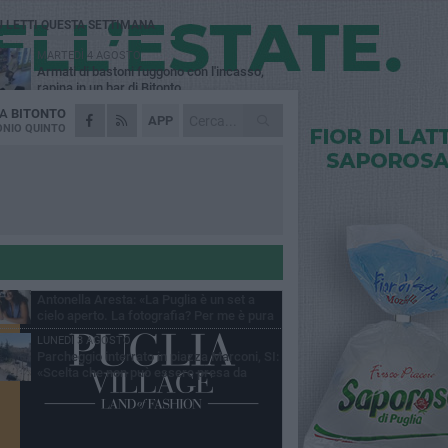
Ù LETTI QUESTA SETTIMANA
MARTEDÌ 4 AGOSTO
Armati di bastoni fuggono con l'incasso,
rapina in un bar di Bitonto
DA
BITONTO
VENERDÌ 31 LUGLIO
APP
Furti d'auto, scoperta la banda tra Bitonto e
NIO QUINTO
Cerignola: 13 arresti, I NOMI
SABATO 1 AGOSTO
"Case a un euro", Comune chiama a
raccolta proprietari di immobili nel centro
ico
DOMENICA 2 AGOSTO
Fratelli d'Italia Bitonto: «Vicinanza alla
consigliera Carmela Rossiello»
LUNEDÌ 3 AGOSTO
Antonella Aresta: «La Puglia è un set a
cielo aperto. La fotografia? Per me è pura
esia»
LUNEDÌ 3 AGOSTO
Parcheggio interrato in piazza Marconi, SI:
«Scelta che non può essere presa da
chi»