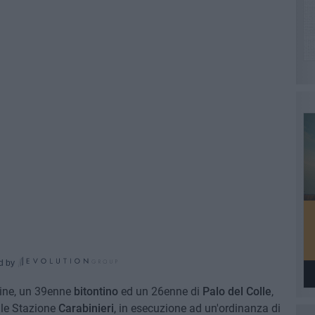
d by
rdine, un 39enne
bitontino
ed un 26enne di
Palo del Colle
,
cale Stazione
Carabinieri
, in esecuzione ad un'ordinanza di