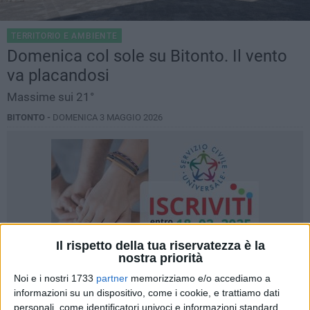
TERRITORIO E AMBIENTE
Domenica col sole su Bitonto. Il vento
va placandosi
Massime sui 21°
BITONTO -
DOMENICA 3 MAGGIO 2026
Il rispetto della tua riservatezza è la
nostra priorità
Noi e i nostri 1733
partner
memorizziamo e/o accediamo a
informazioni su un dispositivo, come i cookie, e trattiamo dati
personali, come identificatori univoci e informazioni standard