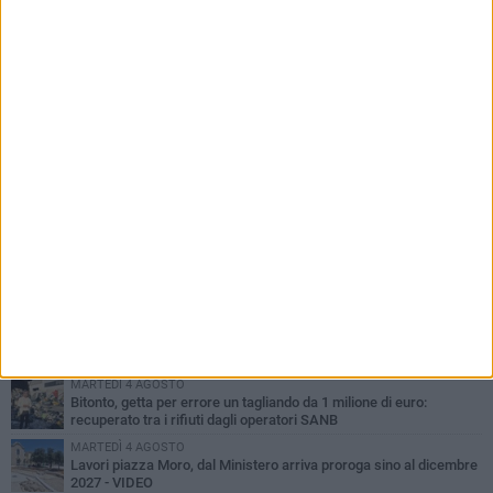
PIÙ LETTI QUESTA SETTIMANA
MARTEDÌ 4 AGOSTO
Armati di bastoni fuggono con l'incasso, rapina in un bar di Bitonto
DOMENICA 2 AGOSTO
Fratelli d'Italia Bitonto: «Vicinanza alla consigliera Carmela
Rossiello»
LUNEDÌ 3 AGOSTO
Antonella Aresta: «La Puglia è un set a cielo aperto. La
fotografia? Per me è pura poesia»
LUNEDÌ 3 AGOSTO
Parcheggio interrato in piazza Marconi, SI: «Scelta che non può
essere presa da pochi»
MARTEDÌ 4 AGOSTO
Bitonto, getta per errore un tagliando da 1 milione di euro:
recuperato tra i rifiuti dagli operatori SANB
MARTEDÌ 4 AGOSTO
Lavori piazza Moro, dal Ministero arriva proroga sino al dicembre
2027 - VIDEO