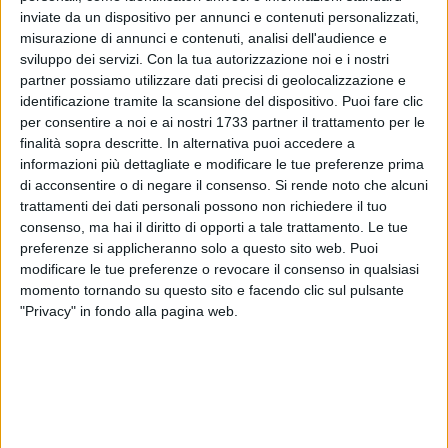
inviate da un dispositivo per annunci e contenuti personalizzati,
misurazione di annunci e contenuti, analisi dell'audience e
A cura di
sviluppo dei servizi.
Con la tua autorizzazione noi e i nostri
LA REDAZIONE
partner possiamo utilizzare dati precisi di geolocalizzazione e
identificazione tramite la scansione del dispositivo. Puoi fare clic
per consentire a noi e ai nostri 1733 partner il trattamento per le
Il problema delle ultime ore è certamente rappresentato, per
finalità sopra descritte. In alternativa puoi accedere a
ciò che attiene il meteo, dal vento da quadranti settentrionali
informazioni più dettagliate e modificare le tue preferenze prima
di acconsentire o di negare il consenso.
Si rende noto che alcuni
che sta interessando tutto il Nord Barese. Questa domenica,
trattamenti dei dati personali possono non richiedere il tuo
3 maggio, a Bitonto ci saranno massime sui 21° e le correnti
consenso, ma hai il diritto di opporti a tale trattamento. Le tue
andranno placandosi col passare delle ore. Nel pomeriggio
preferenze si applicheranno solo a questo sito web. Puoi
sole, a sera cielo stellato, ma minime della notte ancora sugli
modificare le tue preferenze o revocare il consenso in qualsiasi
11°, al di sotto della media stagionale. Lunedì ulteriore rialzo
momento tornando su questo sito e facendo clic sul pulsante
delle temperature, ma martedì 5 e mercoledì 6 maggio torna
"Privacy" in fondo alla pagina web.
la pioggia.
DOMENICA 3 MAGGIO
SOLE - Sorge: 5:47, Tramonta: 19:50
LUNA - Leva: 22:05, Cala: 6:15 - Gibbosa calante