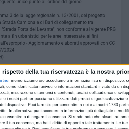
guente unico punto all'ordine del giorno:
omma 3 della legge regionale n. 13/2001, del progetto
lla Strada Camionale di Bari di collegamento tra
tta "Strada Porta del Levante", non conforme al vigente PRG
te a fin urbanistici per le aree interessate, ai fini
 all'esproprio - Aggiornamento elaborati approvati con CC
07/2024.
i)
iretta streaming, utilizzando il link
"Diretta streaming
l rispetto della tua riservatezza è la nostra prior
zione "Siti tematici" nella home page del sito internet
artner
memorizziamo e/o accediamo a informazioni su un dispositivo, c
ali, come identificatori univoci e informazioni standard inviate da un di
zzati, misurazione di annunci e contenuti, analisi dell'audience e svilupp
TE
i e i nostri partner possiamo utilizzare dati precisi di geolocalizzazione 
del dispositivo. Puoi fare clic per consentire a noi e ai nostri 1733 partn
critte. In alternativa puoi accedere a informazioni più dettagliate e modif
6 AGOSTO 2026
aldo:
Ricci: «C'è chi vede un cantiere.
acconsentire o di negare il consenso.
Si rende noto che alcuni trattamen
ll'8
Io comincio a vedere una
e il tuo consenso, ma hai il diritto di opporti a tale trattamento. Le tue
piazza» - VIDEO
 questo sito web. Puoi modificare le tue preferenze o revocare il conse