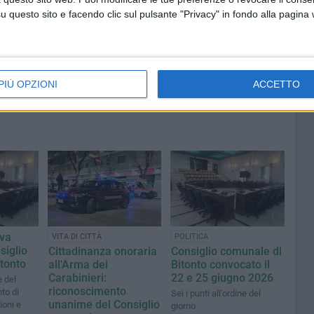
questo sito e facendo clic sul pulsante "Privacy" in fondo alla pagina
PIÙ OPZIONI
ACCETTO
ova
VITA DI CITTÀ
POLITICA
siglio
Cittadinanza onoraria
Consiglio comunale di
tonto
all'Arma dei
Bitonto convocato il
Carabinieri:
22 e 25 giugno 2026
e del
riconoscimento
to di
Sei i punti all'ordine del
unanime del Consiglio
ioni e
giorno