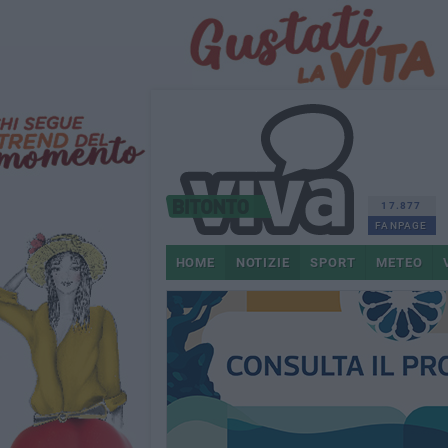
17.877
FANPAGE
HOME
NOTIZIE
SPORT
METEO