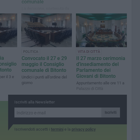
comunale
La decisione, sostenuta da
tutti i 19 consiglieri presenti
alla seduta, riconosce il
ruolo svolto
quotidianamente dai
Carabinieri sul territorio
nazionale e locale
POLITICA
VITA DI CITTÀ
ia
Convocato il 27 e 29
Il 27 marzo cerimonia
onsiglio
maggio il Consiglio
d’insediamento del
tonto
comunale di Bitonto
Parlamento dei
Giovani di Bitonto
er il 3 e
Undici i punti all'ordine del
giorno
Appuntamento alle ore 11 a
Palazzo di Città
Iscriviti alla Newsletter
Iscriviti
Iscrivendoti accetti i
termini
e la
privacy policy