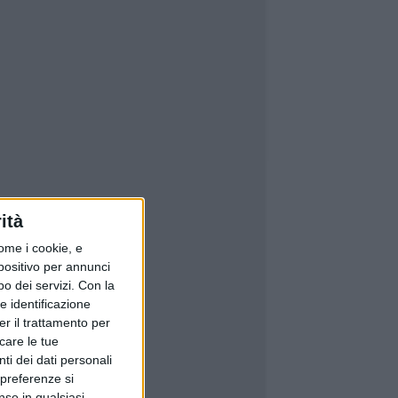
ità
ome i cookie, e
spositivo per annunci
o dei servizi.
Con la
e identificazione
er il trattamento per
icare le tue
ti dei dati personali
 preferenze si
nso in qualsiasi