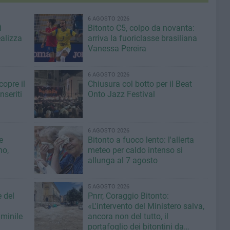
6 AGOSTO 2026
i
Bitonto C5, colpo da novanta:
ealizza
arriva la fuoriclasse brasiliana
Vanessa Pereira
6 AGOSTO 2026
copre il
Chiusura col botto per il Beat
seriti
Onto Jazz Festival
6 AGOSTO 2026
e
Bitonto a fuoco lento: l'allerta
no,
meteo per caldo intenso si
allunga al 7 agosto
5 AGOSTO 2026
e del
Pnrr, Coraggio Bitonto:
«L'intervento del Ministero salva,
minile
ancora non del tutto, il
portafoglio dei bitontini da