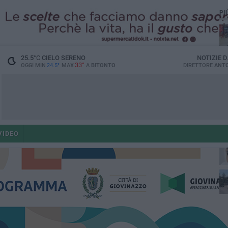
PI
25.5
°C
CIELO SERENO
NOTIZIE 
33°
OGGI MIN
24.5°
MAX
A
BITONTO
DIRETTORE
ANTO
ant
VIDEO
po
po