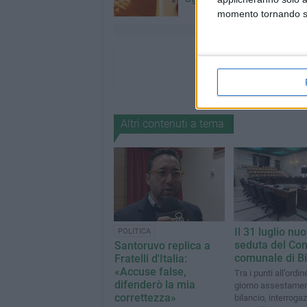
momento tornando su 
Altri contenuti a tema
Il 31 luglio nu
POLITICA
seduta del Con
Santoruvo replica a
comunale di Bi
Fratelli d'Italia:
«Accuse false,
Tra i punti all’ordin
difenderò la mia
giorno assestamen
correttezza»
bilancio, interrogaz