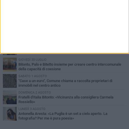
PIÙ LETTI QUESTA SETTIMANA
VENERDÌ 31 LUGLIO
Furti d'auto, scoperta la banda tra Bitonto e Cerignola: 13 arresti, I
NOMI
MARTEDÌ 4 AGOSTO
Armati di bastoni fuggono con l'incasso, rapina in un bar di Bitonto
GIOVEDÌ 30 LUGLIO
Bitonto, Palo e Bitetto insieme per creare centro intercomunale
della capacità di coesione
SABATO 1 AGOSTO
"Case a un euro", Comune chiama a raccolta proprietari di
immobili nel centro antico
DOMENICA 2 AGOSTO
Fratelli d'Italia Bitonto: «Vicinanza alla consigliera Carmela
Rossiello»
LUNEDÌ 3 AGOSTO
Antonella Aresta: «La Puglia è un set a cielo aperto. La
fotografia? Per me è pura poesia»