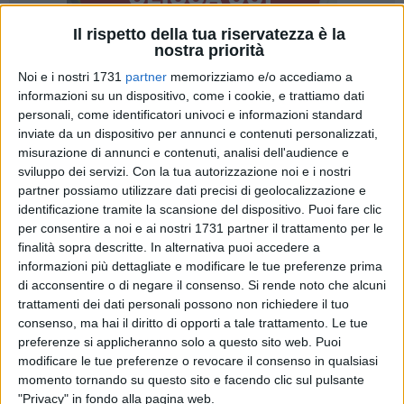
Il rispetto della tua riservatezza è la
nostra priorità
16
A cura di
Noi e i nostri 1731
partner
memorizziamo e/o accediamo a
LA REDAZIONE
informazioni su un dispositivo, come i cookie, e trattiamo dati
personali, come identificatori univoci e informazioni standard
inviate da un dispositivo per annunci e contenuti personalizzati,
In occasione della 21ª edizione della Giornata del
misurazione di annunci e contenuti, analisi dell'audience e
sviluppo dei servizi.
Con la tua autorizzazione noi e i nostri
Contemporaneo, promossa da AMACI e dedicata al tema
partner possiamo utilizzare dati precisi di geolocalizzazione e
Formazione, il
Museo Archeologico – Fondazione De Palo
identificazione tramite la scansione del dispositivo. Puoi fare clic
Ungaro presenta alla cittadinanza l'opera Sidun di Giuseppe
per consentire a noi e ai nostri 1731 partner il trattamento per le
Fioriello. Appuntamento sabato 4 ottobre.
finalità sopra descritte. In alternativa puoi accedere a
informazioni più dettagliate e modificare le tue preferenze prima
Per l'artista si tratta di un ritorno: dopo due anni in cui la sua
di acconsentire o di negare il consenso.
Si rende noto che alcuni
azione creativa si è ridotta, l'invito a riflettere sul tema della
trattamenti dei dati personali possono non richiedere il tuo
consenso, ma hai il diritto di opporti a tale trattamento. Le tue
formazione ha risvegliato in lui il desiderio di riportare alla
preferenze si applicheranno solo a questo sito web. Puoi
luce un progetto nato tempo fa. Sidun trae ispirazione
modificare le tue preferenze o revocare il consenso in qualsiasi
dall'omonimo brano di Fabrizio De André, che rievoca le
momento tornando su questo sito e facendo clic sul pulsante
devastazioni subite dalla città di Sidone: l'immagine
"Privacy" in fondo alla pagina web.