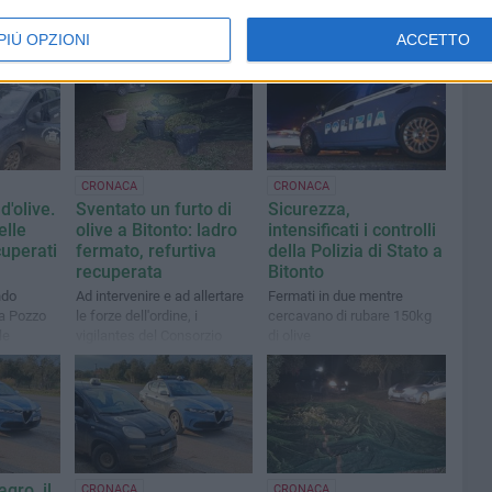
PIÙ OPZIONI
ACCETTO
CRONACA
CRONACA
d'olive.
Sventato un furto di
Sicurezza,
elle
olive a Bitonto: ladro
intensificati i controlli
uperati
fermato, refurtiva
della Polizia di Stato a
recuperata
Bitonto
ndo
Ad intervenire e ad allertare
Fermati in due mentre
da Pozzo
le forze dell'ordine, i
cercavano di rubare 150kg
le
vigilantes del Consorzio
di olive
pattuglia
Custodia Campi
odia
agro, il
CRONACA
CRONACA