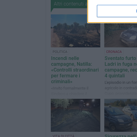
Altri contenuti a tema
POLITICA
CRONACA
Incendi nelle
Sventato furto 
campagne, Natilla:
Ladri in fuga n
«Controlli straordinari
campagne, rec
per fermare i
4 quintali
criminali»
L'episodio in un fo
agricolo in contra
«Invito formalmente il
Cupo: provvidenzia
Sindaco a chiedere il
l'intervento di una 
coinvolgimento delle forze
del Consorzio Cust
dell'ordine per predisporre
Campi
controlli straordinari»
Sicurezza nell'
VITA DI CITTÀ