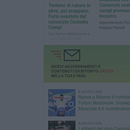
Consorzio cus
Tentano di rubare le
campi promuo
olive, poi scappano.
incontro
Furto sventato dal
consorzio Custodia
Appuntamento l'8 l
Campi
Palazzo Planelli
Con l'arrivo dell'autunno e
l'inizio della raccolta,
tornano anche le incursioni
notturne dei predoni
RICEVI AGGIORNAMENTI E
CONTENUTI DA BITONTO
GRATIS
NELLA TUA E-MAIL
8 AGOSTO 2026
Nasce a Bitonto il comita
Futuro Nazionale. Giuse
Masciale è il coordinator
8 AGOSTO 2026
Latitanti del clan Capriati