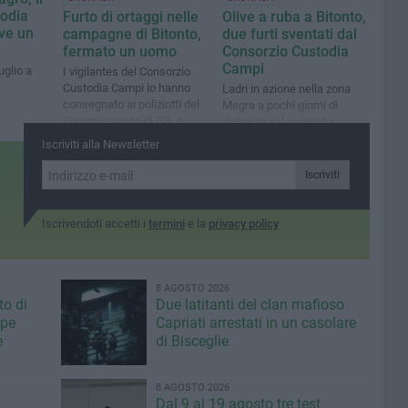
todia
Furto di ortaggi nelle
Olive a ruba a Bitonto,
ve un
campagne di Bitonto,
due furti sventati dal
fermato un uomo
Consorzio Custodia
Campi
uglio a
I vigilantes del Consorzio
Custodia Campi lo hanno
Ladri in azione nella zona
consegnato ai poliziotti del
Megra a pochi giorni di
Commissariato di P.S. e
distanza dal summit a
recuperato la refurtiva
Palazzo di Città. Recuperati
Iscriviti alla Newsletter
3 quintali di olive
Iscriviti
Iscrivendoti accetti i
termini
e la
privacy policy
8 AGOSTO 2026
to di
Due latitanti del clan mafioso
ppe
Capriati arrestati in un casolare
e
di Bisceglie
8 AGOSTO 2026
Dal 9 al 19 agosto tre test