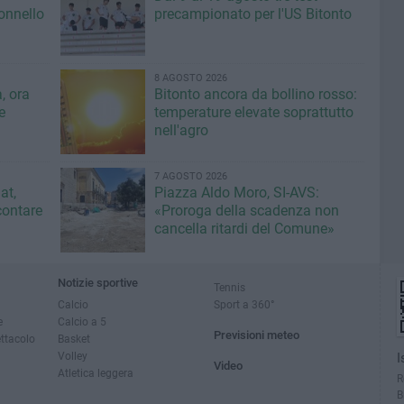
lonnello
precampionato per l'US Bitonto
8 AGOSTO 2026
, ora
Bitonto ancora da bollino rosso:
e
temperature elevate soprattutto
nell'agro
7 AGOSTO 2026
at,
Piazza Aldo Moro, SI-AVS:
contare
«Proroga della scadenza non
cancella ritardi del Comune»
Notizie sportive
Tennis
Calcio
Sport a 360°
e
Calcio a 5
Previsioni meteo
ettacolo
Basket
Volley
I
Video
Atletica leggera
R
B