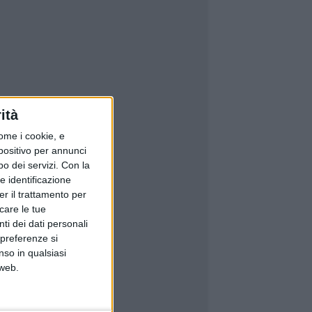
ità
ome i cookie, e
spositivo per annunci
o dei servizi.
Con la
e identificazione
er il trattamento per
icare le tue
ti dei dati personali
 preferenze si
nso in qualsiasi
 web.