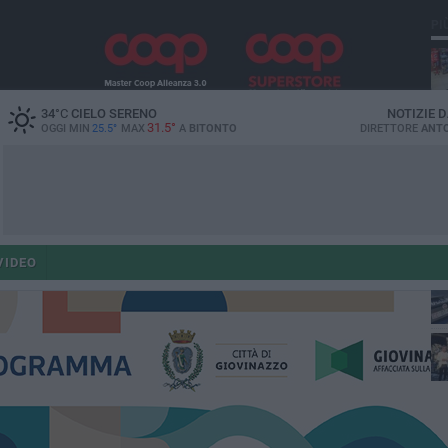
PI
34
°C
CIELO SERENO
NOTIZIE 
31.5°
OGGI MIN
25.5°
MAX
A
BITONTO
DIRETTORE
ANTO
po
po
VIDEO
op