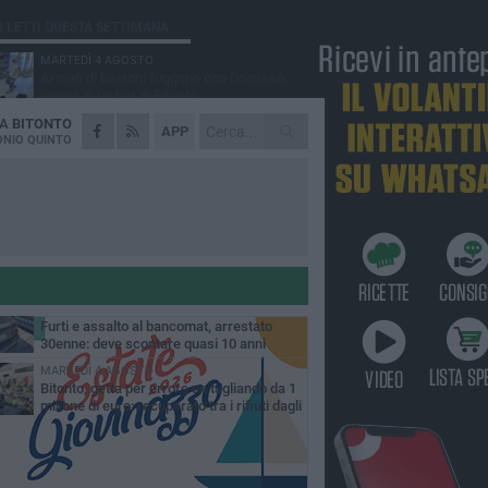
Ù LETTI QUESTA SETTIMANA
MARTEDÌ 4 AGOSTO
Armati di bastoni fuggono con l'incasso,
rapina in un bar di Bitonto
DA
BITONTO
LUNEDÌ 3 AGOSTO
APP
Antonella Aresta: «La Puglia è un set a
NIO QUINTO
cielo aperto. La fotografia? Per me è pura
esia»
LUNEDÌ 3 AGOSTO
Parcheggio interrato in piazza Marconi, SI:
«Scelta che non può essere presa da
chi»
DOMENICA 2 AGOSTO
Fratelli d'Italia Bitonto: «Vicinanza alla
consigliera Carmela Rossiello»
VENERDÌ 7 AGOSTO
Furti e assalto al bancomat, arrestato
30enne: deve scontare quasi 10 anni
MARTEDÌ 4 AGOSTO
Bitonto, getta per errore un tagliando da 1
milione di euro: recuperato tra i rifiuti dagli
eratori SANB