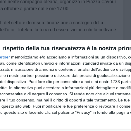
 imminente campagna olearia, organizza in Piazza Cavour
 ottobre a partire dalle ore 17.00.
ti del settore di misure finanziarie a sostegno della
ll'olio. Tutelare la terra ed essere vicini a chi la coltiva è
l rispetto della tua riservatezza è la nostra prior
NE BITONTO
artner
memorizziamo e/o accediamo a informazioni su un dispositivo, c
ali, come identificatori univoci e informazioni standard inviate da un di
9 AGOSTO 2026
dispoto:
Leggero refrigerio su Bitonto: si
zzati, misurazione di annunci e contenuti, analisi dell'audience e svilupp
ncora
alza il Maestrale
i e i nostri partner possiamo utilizzare dati precisi di geolocalizzazione 
del dispositivo. Puoi fare clic per consentire a noi e ai nostri 1733 partn
critte. In alternativa puoi accedere a informazioni più dettagliate e modif
acconsentire o di negare il consenso.
Si rende noto che alcuni trattamen
e il tuo consenso, ma hai il diritto di opporti a tale trattamento. Le tue
 questo sito web. Puoi modificare le tue preferenze o revocare il conse
questo sito e facendo clic sul pulsante "Privacy" in fondo alla pagina