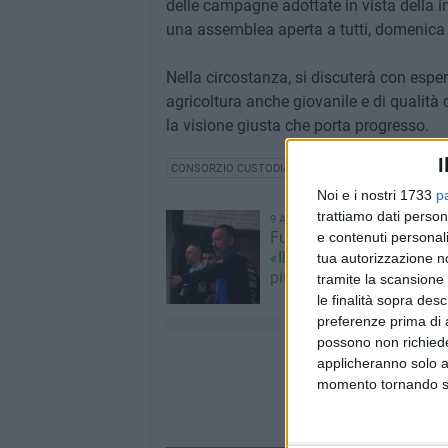
delle campagne adottate in vista della
una assemblea aperta a tutti, domenica 5
Nella circostanza, si discuterà con esper
agricoltura anche giovanile e di qualità de
la visione giusta che porta progresso.
I
CONSORZIO CUSTODIA CAMPI
SICUREZZA CAMPAG
Noi e i nostri 1733
p
trattiamo dati person
9 AGOSTO 2026
Futsal Bitonto, mister Lo
e contenuti personali
«Il nuovo girone C sarà a
tua autorizzazione no
più equilibrato»
tramite la scansione 
le finalità sopra des
preferenze prima di 
possono non richieder
applicheranno solo a
momento tornando su 