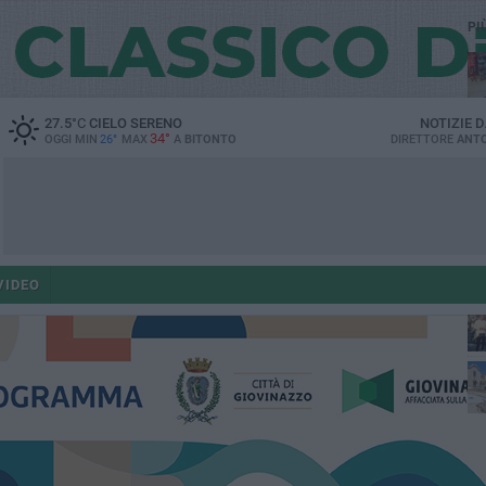
PI
27.5
°C
CIELO SERENO
NOTIZIE 
34°
OGGI MIN
26°
MAX
A
BITONTO
DIRETTORE
ANTO
po
VIDEO
po
op