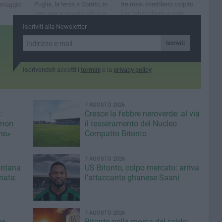
Puglia, la terza a Corato, in
tre mesi avrebbero colpito
5 maggio
una vera e propria officina a
bar, tabaccherie e sale
cielo aperto
giochi, portando a casa
Iscriviti alla Newsletter
150mila euro
Iscriviti
Iscrivendoti accetti i
termini
e la
privacy policy
7 AGOSTO 2026
:
Cresce la febbre neroverde: al via
 non
il tesseramento del Nucleo
une»
Compatto Bitonto
7 AGOSTO 2026
fontana
US Bitonto, colpo mercato: arriva
inata:
l'attaccante ghanese Saani
7 AGOSTO 2026
ne
Bitonto nella morsa del caldo: