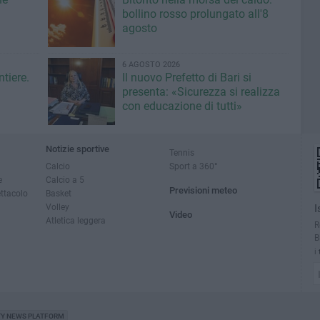
bollino rosso prolungato all'8
agosto
6 AGOSTO 2026
ntiere.
Il nuovo Prefetto di Bari si
presenta: «Sicurezza si realizza
con educazione di tutti»
Notizie sportive
Tennis
Calcio
Sport a 360°
e
Calcio a 5
Previsioni meteo
ettacolo
Basket
Volley
I
Video
Atletica leggera
R
B
i
TY NEWS PLATFORM