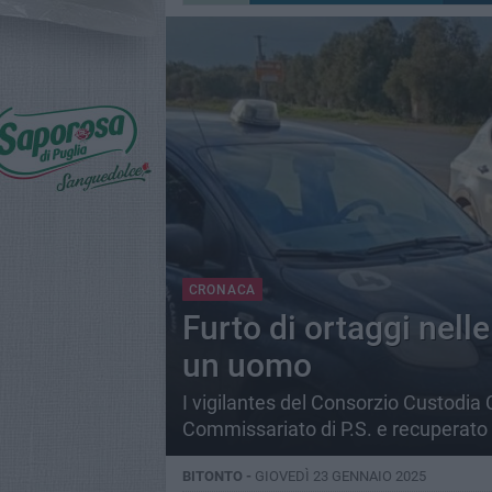
CRONACA
Furto di ortaggi nell
un uomo
I vigilantes del Consorzio Custodia 
Commissariato di P.S. e recuperato l
BITONTO -
GIOVEDÌ 23 GENNAIO 2025