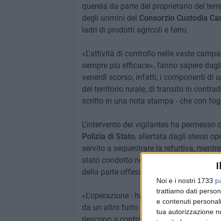
querela da parte del proprietario del terr
degli uomini del
Consorzio Custodia C
ladri di prodotti agricoli e ferro.
«L'attività di controllo nelle vaste campa
sempre più efficace», fanno sapere dagli 
venerdì scorso, infatti, i componenti di u
del territorio rurale, di transito in con
scritto in una nota stampa - che con fo
L'intervento dei vigilantes ha permesso di
Polizia di Stato
, allertata dagli stessi op
servito a sequestrare la refurtiva, mentre
stato condotto negli uffici di via Traetta.
I
della parte offesa per denunciare una pe
Noi e i nostri 1733
p
trattiamo dati person
«L'operazione - hanno raccontato ancora
e contenuti personali
da un altro furto sventato: questo dimost
tua autorizzazione no
riescono a contrastare le ruberie e i furti