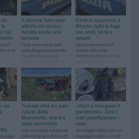
 un
È allarme furti nelle
Furto in salumeria a
 le
attività del centro,
Bitonto, ladri in fuga
to dai
ripulita anche una
con soldi, birre e
itonto
sartoria
salumi
ica 27
I ladri sono entrati dalla
Ignoti sono riusciti ad
oro e via
porta d'ingresso portando
entrare nella notte
via circa 9mila euro in
nell'attività Palmieri in via
contanti. Indagano gli agenti
generale Cantore. Sulla
del Commissariato cittadino
vicenda indagano gli agenti
del Commissariato
n via
Trovate altre tre auto
«Vieni a mangiare il
ni
rubate dalla
panzerotto». Così i
Metronotte: una era
ladri pianificavano i
stata incendiata
colpi
illa
Due sono state recuperate
Gli indagati utilizzavano un
nelle campagne di Ruvo di
linguaggio criptico. In soli
uto nella