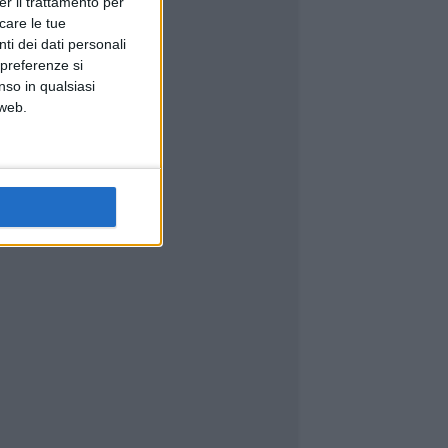
er il trattamento per
icare le tue
ti dei dati personali
 preferenze si
nso in qualsiasi
 web.