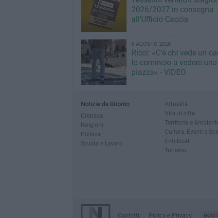
2026/2027 in consegna
all’Ufficio Caccia
6 AGOSTO 2026
Ricci: «C'è chi vede un ca
Io comincio a vedere una
piazza» - VIDEO
Notizie da Bitonto
Attualità
Vita di città
Cronaca
Territorio e Ambient
Religioni
Cultura, Eventi e Sp
Politica
Enti locali
Scuola e Lavoro
Turismo
Contatti
Policy e Privacy
GOCI