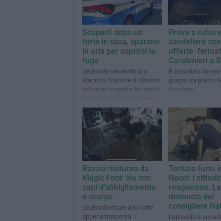
Scoperti dopo un
Prova a rubare
furto in casa, sparano
candeliere con
in aria per coprirsi la
offerte: ferma
fuga
Carabinieri a B
L'episodio ieri mattina a
È accaduto domen
Mariotto, frazione di Bitonto:
giugno tra piazza M
la banda scoperta ha aperto
Giordano
il fuoco. Sul posto gli agenti
della Polizia di Stato
Razzia notturna da
Tentato furto i
Magic Foot: via con
Nacci: i cittadi
capi d'abbigliamento
reagiscono. La
e scarpe
denuncia del
consigliere Nat
L'episodio risale alla notte
appena trascorsa. I
L'episodio è accad