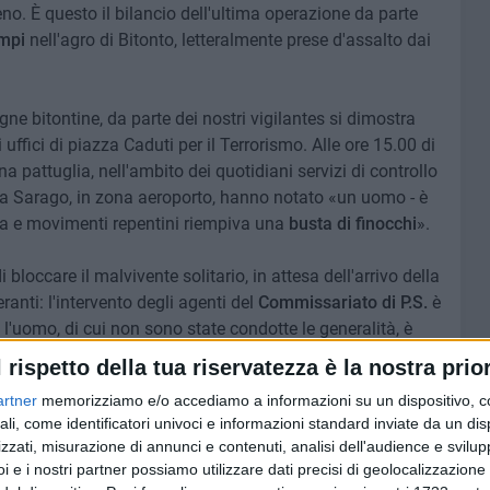
eno. È questo il bilancio dell'ultima operazione da parte
ampi
nell'agro di Bitonto, letteralmente prese d'assalto dai
gne bitontine, da parte dei nostri vigilantes si dimostra
uffici di piazza Caduti per il Terrorismo. Alle ore 15.00 di
na pattuglia, nell'ambito dei quotidiani servizi di controllo
trada Sarago, in zona aeroporto, hanno notato «un uomo - è
ga e movimenti repentini riempiva una
busta di finocchi
».
 bloccare il malvivente solitario, in attesa dell'arrivo della
eranti: l'intervento degli agenti del
Commissariato di P.S.
è
 l'uomo, di cui non sono state condotte le generalità, è
 La
legge Cartabia
, infatti, prevede che serva la denuncia
l rispetto della tua riservatezza è la nostra prior
rsona. Senza querela di parte non si può più procedere.
artner
memorizziamo e/o accediamo a informazioni su un dispositivo, c
ali, come identificatori univoci e informazioni standard inviate da un di
 dal
Consorzio Custodia Campi
- giunge a poca distanza
zzati, misurazione di annunci e contenuti, analisi dell'audience e svilupp
ra come grazie proprio all'intensificazione dei controlli si
i e i nostri partner possiamo utilizzare dati precisi di geolocalizzazione 
 contro gli agricoltori». I servizi saranno ulteriormente