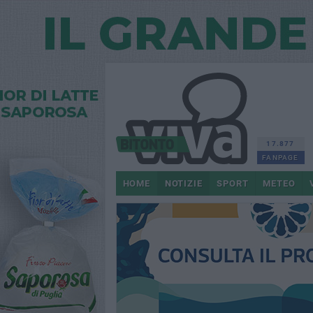
17.877
FANPAGE
HOME
NOTIZIE
SPORT
METEO