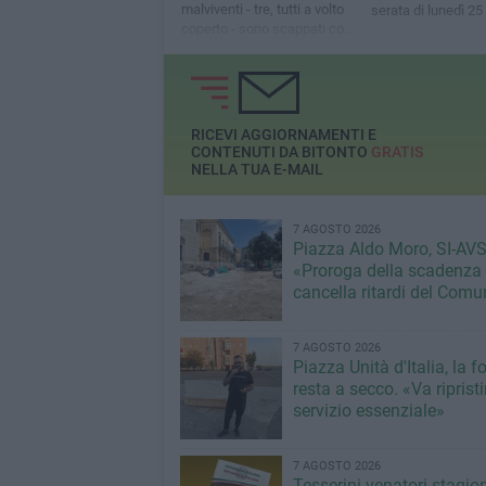
malviventi - tre, tutti a volto
serata di lunedì 2
coperto - sono scappati con
gran parte della merce
presente
RICEVI AGGIORNAMENTI E
CONTENUTI DA BITONTO
GRATIS
NELLA TUA E-MAIL
7 AGOSTO 2026
Piazza Aldo Moro, SI-AVS
«Proroga della scadenza
cancella ritardi del Com
7 AGOSTO 2026
Piazza Unità d'Italia, la 
resta a secco. «Va riprist
servizio essenziale»
7 AGOSTO 2026
Tesserini venatori stagio