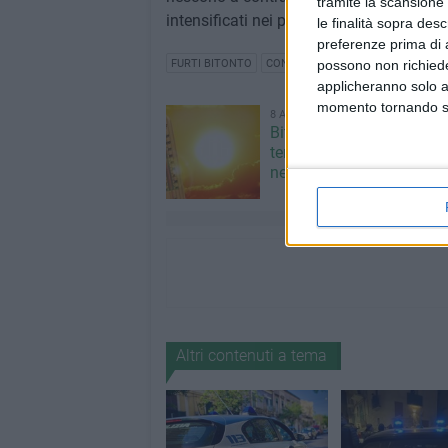
tramite la scansione 
intensificati nei prossimi giorni.
le finalità sopra des
preferenze prima di 
FURTI BITONTO
CONSORZIO CUSTODIA CAMPI
possono non richieder
applicheranno solo a
momento tornando su 
8 AGOSTO 2026
Bitonto ancora da bollino
temperature elevate sopra
nell'agro
Altri contenuti a tema