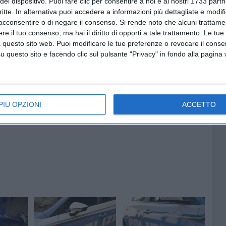
del dispositivo. Puoi fare clic per consentire a noi e ai nostri 1733 partn
critte. In alternativa puoi accedere a informazioni più dettagliate e modif
acconsentire o di negare il consenso.
Si rende noto che alcuni trattamen
e il tuo consenso, ma hai il diritto di opporti a tale trattamento. Le tue
 questo sito web. Puoi modificare le tue preferenze o revocare il conse
questo sito e facendo clic sul pulsante "Privacy" in fondo alla pagina
7 AGOSTO 2026
 rosso:
Furti e assalto al bancomat,
ttutto
arrestato 30enne: deve scontare
quasi 10 anni
PIÙ OPZIONI
ACCETTO