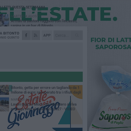
Ù LETTI QUESTA SETTIMANA
MARTEDÌ 4 AGOSTO
Armati di bastoni fuggono con l'incasso,
rapina in un bar di Bitonto
DA
BITONTO
DOMENICA 2 AGOSTO
APP
Fratelli d'Italia Bitonto: «Vicinanza alla
NIO QUINTO
consigliera Carmela Rossiello»
LUNEDÌ 3 AGOSTO
Antonella Aresta: «La Puglia è un set a
cielo aperto. La fotografia? Per me è pura
esia»
LUNEDÌ 3 AGOSTO
Parcheggio interrato in piazza Marconi, SI:
«Scelta che non può essere presa da
chi»
MARTEDÌ 4 AGOSTO
Bitonto, getta per errore un tagliando da 1
milione di euro: recuperato tra i rifiuti dagli
eratori SANB
MARTEDÌ 4 AGOSTO
Lavori piazza Moro, dal Ministero arriva
proroga sino al dicembre 2027 - VIDEO