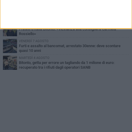
fotografia? Per me è pura poesia»
LUNEDÌ 3 AGOSTO
Parcheggio interrato in piazza Marconi, SI: «Scelta che non può
essere presa da pochi»
DOMENICA 2 AGOSTO
Fratelli d'Italia Bitonto: «Vicinanza alla consigliera Carmela
Rossiello»
VENERDÌ 7 AGOSTO
Furti e assalto al bancomat, arrestato 30enne: deve scontare
quasi 10 anni
MARTEDÌ 4 AGOSTO
Bitonto, getta per errore un tagliando da 1 milione di euro:
recuperato tra i rifiuti dagli operatori SANB