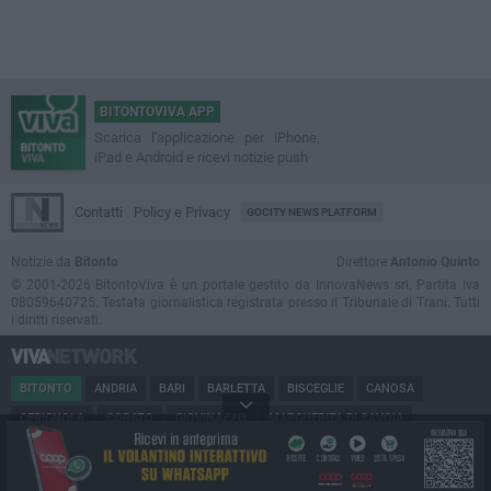
BITONTOVIVA APP
Scarica l'applicazione per iPhone,
iPad e Android e ricevi notizie push
Contatti
Policy e Privacy
GOCITY NEWS PLATFORM
Notizie da
Bitonto
Direttore
Antonio Quinto
© 2001-2026 BitontoViva è un portale gestito da InnovaNews srl. Partita iva
08059640725. Testata giornalistica registrata presso il Tribunale di Trani. Tutti
i diritti riservati.
BITONTO
ANDRIA
BARI
BARLETTA
BISCEGLIE
CANOSA
CERIGNOLA
CORATO
GIOVINAZZO
MARGHERITA DI SAVOIA
MINERVINO
MODUGNO
MOLFETTA
PUGLIA
RUVO
SAN FERDINANDO
SPINAZZOLA
TERLIZZI
TRANI
TRINITAPOLI