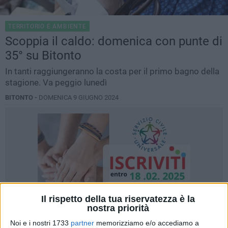
TERRITORIO E AMBIENTE
Scoppia il caldo: domenica con punte di
35° su Bitonto
In tanti raggiungeranno la costa per il primo bagno della
stagione. Va peggio lunedì
BITONTO -
DOMENICA 9 GIUGNO 2024
Il rispetto della tua riservatezza è la
nostra priorità
Noi e i nostri 1733
partner
memorizziamo e/o accediamo a