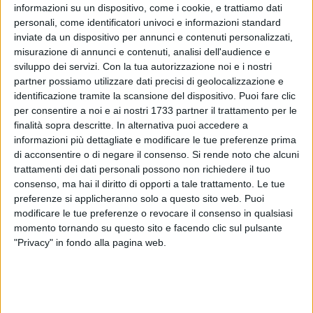
informazioni su un dispositivo, come i cookie, e trattiamo dati
personali, come identificatori univoci e informazioni standard
inviate da un dispositivo per annunci e contenuti personalizzati,
A cura di
misurazione di annunci e contenuti, analisi dell'audience e
LA REDAZIONE
sviluppo dei servizi.
Con la tua autorizzazione noi e i nostri
partner possiamo utilizzare dati precisi di geolocalizzazione e
identificazione tramite la scansione del dispositivo. Puoi fare clic
per consentire a noi e ai nostri 1733 partner il trattamento per le
L'estate, da calendario, inizierà il 21 giugno, ma purtroppo la
finalità sopra descritte. In alternativa puoi accedere a
situazione meteo inizierà a peggiorare sin da questa
informazioni più dettagliate e modificare le tue preferenze prima
domenica 9 giugno. Su Bitonto poco nuvoloso al mattino,
di acconsentire o di negare il consenso.
Si rende noto che alcuni
ma a preoccupare saranno le temperature massime che
trattamenti dei dati personali possono non richiedere il tuo
toccheranno picchi di 35° (in campagna vicine ai 38°). Punte
consenso, ma hai il diritto di opporti a tale trattamento. Le tue
facilitate da ventilazione meridionale. Si prevedono spiagge
preferenze si applicheranno solo a questo sito web. Puoi
piene di bagnanti, nonostante le velature sui litorali di
modificare le tue preferenze o revocare il consenso in qualsiasi
momento tornando su questo sito e facendo clic sul pulsante
Giovinazzo e Santo Spirito, dove prevedibilmente si
"Privacy" in fondo alla pagina web.
riverseranno molti bitontini. Il mare sarà infatti quasi calmo,
ma con moto ondoso in aumento col passare delle ore.
Poco nuvoloso anche al pomeriggio e sino al tramonto ci