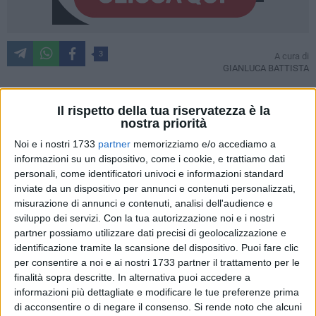
3
A cura di
GIANLUCA BATTISTA
Il rispetto della tua riservatezza è la
Era stato lui a dare l'annuncio dello scioglimento della
nostra priorità
Rimbamband
attraverso i canali social ed a lui abbiamo
Noi e i nostri 1733
partner
memorizziamo e/o accediamo a
chiesto lumi.
informazioni su un dispositivo, come i cookie, e trattiamo dati
Raffaello Tullo
da Bitonto, frontman e fondatore del gruppo
personali, come identificatori univoci e informazioni standard
che ha sempre giocato con la musica, tra comicità pura,
inviate da un dispositivo per annunci e contenuti personalizzati,
misurazione di annunci e contenuti, analisi dell'audience e
satira e teatro, lo abbiamo intercettato mentre era a Torino e
sviluppo dei servizi.
Con la tua autorizzazione noi e i nostri
lui ci ha aperto il suo cuore, raccontandoci cosa abbia
partner possiamo utilizzare dati precisi di geolocalizzazione e
portato alla decisione e cosa ci sarà nel suo futuro a breve
identificazione tramite la scansione del dispositivo. Puoi fare clic
termine. E ciò che pubblichiamo è il resoconto della nostra
per consentire a noi e ai nostri 1733 partner il trattamento per le
chiacchierata.
finalità sopra descritte. In alternativa puoi accedere a
informazioni più dettagliate e modificare le tue preferenze prima
L'INTERVISTA
di acconsentire o di negare il consenso.
Si rende noto che alcuni