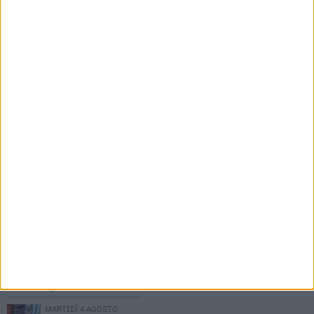
7 AGOSTO 2026
Piazza Unità d'Italia, la fontana resta a secco.
«Va ripristinata: servizio essenziale»
PIÙ LETTI QUESTA SETTIMANA
MARTEDÌ 4 AGOSTO