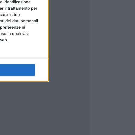
e identificazione
er il trattamento per
icare le tue
ti dei dati personali
 preferenze si
nso in qualsiasi
 web.