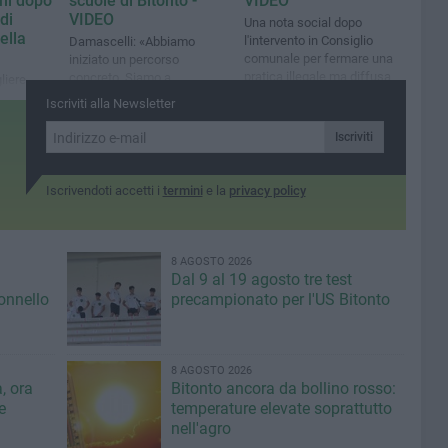
ini dopo
scuole di Bitonto -
VIDEO
di
VIDEO
Una nota social dopo
ella
l'intervento in Consiglio
Damascelli: «Abbiamo
comunale per fermare una
iniziato un percorso
pratica illegale ma diffusa
concreto. Siamo a
liere
disposizione delle famiglie»
nsigliere
Iscriviti alla Newsletter
Iscriviti
Iscrivendoti accetti i
termini
e la
privacy policy
8 AGOSTO 2026
Dal 9 al 19 agosto tre test
lonnello
precampionato per l'US Bitonto
8 AGOSTO 2026
, ora
Bitonto ancora da bollino rosso:
e
temperature elevate soprattutto
nell'agro