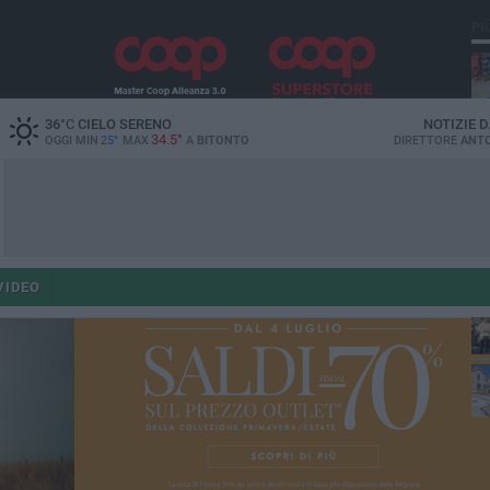
PI
36
°C
CIELO SERENO
NOTIZIE 
34.5°
OGGI MIN
25°
MAX
A
BITONTO
DIRETTORE
ANTO
po
VIDEO
po
op