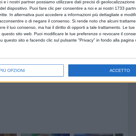
i e i nostri partner possiamo utilizzare dati precisi di geolocalizzazione 
ai un passo indietro. Al contrario, alzeremo le barricate
del dispositivo. Puoi fare clic per consentire a noi e ai nostri 1733 partn
iciali. La salute dei cittadini è un diritto garantito dalla
critte. In alternativa puoi accedere a informazioni più dettagliate e modif
clude il consigliere comunale.
acconsentire o di negare il consenso.
Si rende noto che alcuni trattamen
e il tuo consenso, ma hai il diritto di opporti a tale trattamento. Le tue
 questo sito web. Puoi modificare le tue preferenze o revocare il conse
 BARI
questo sito e facendo clic sul pulsante "Privacy" in fondo alla pagina
8 AGOSTO 2026
to di
Due latitanti del clan mafioso
ppe
Capriati arrestati in un casolare
e
di Bisceglie
PIÙ OPZIONI
ACCETTO