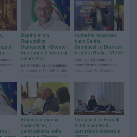
a,
Rapina in via
Aumento tasse per
Repubblica,
buco Sanità.
nza di
Damascelli: «Bitonto
Damascelli a Bari con
one
ha grande bisogno di
Fratelli d'Italia - VIDEO
sicurezza»
mune di
L'arringa del leader del
cora una
centrodestra bitontino in
L'intervento del consigliere
e
piazza San Ferdinando
comunale di Fratelli d'Italia
n
dopo la rapina consumatasi
nella notte tra martedì e
mercoledì scorsi
Efficienza mense
Damascelli e Fratelli
scolastiche, il
d'Italia contro la
ta il
centrodestra nelle
corruzione elettorale: