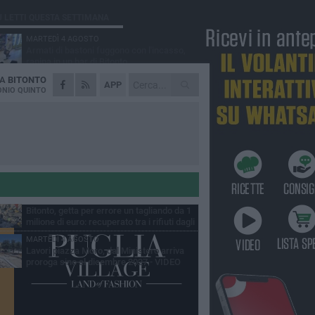
Ù LETTI QUESTA SETTIMANA
MARTEDÌ 4 AGOSTO
Armati di bastoni fuggono con l'incasso,
rapina in un bar di Bitonto
DA
BITONTO
DOMENICA 2 AGOSTO
APP
Fratelli d'Italia Bitonto: «Vicinanza alla
NIO QUINTO
consigliera Carmela Rossiello»
LUNEDÌ 3 AGOSTO
Antonella Aresta: «La Puglia è un set a
cielo aperto. La fotografia? Per me è pura
esia»
LUNEDÌ 3 AGOSTO
Parcheggio interrato in piazza Marconi, SI:
«Scelta che non può essere presa da
chi»
MARTEDÌ 4 AGOSTO
Bitonto, getta per errore un tagliando da 1
milione di euro: recuperato tra i rifiuti dagli
eratori SANB
MARTEDÌ 4 AGOSTO
Lavori piazza Moro, dal Ministero arriva
proroga sino al dicembre 2027 - VIDEO