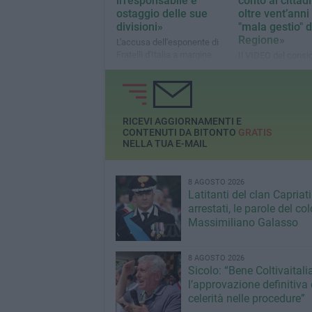
irresponsabile e
conto ai cittad
ostaggio delle sue
oltre vent’anni 
divisioni»
"mala gestio" d
Regione»
L'accusa dell'esponente di
Fratelli d'Italia a margine
Il VIDEO del consig
della seduta andata deserta
comunale ed ex co
regionale
RICEVI AGGIORNAMENTI E
CONTENUTI DA BITONTO
GRATIS
NELLA TUA E-MAIL
8 AGOSTO 2026
Latitanti del clan Capriati
arrestati, le parole del co
Massimiliano Galasso
8 AGOSTO 2026
Sicolo: “Bene Coltivaitalia
l’approvazione definitiva 
celerità nelle procedure”