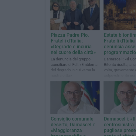
Piazza Padre Pio,
Estate bitontin
Fratelli d'Italia:
Fratelli d'Italia
«Degrado e incuria
denuncia asse
nel cuore della città»
programmazi
La denuncia del gruppo
Damascelli: «Il Co
consiliare di FdI: «Emblema
Bitonto risulta, an
del degrado in cui versa la
volta, gravemente 
nostra città»
colpevolmente no
pervenuto»
Consiglio comunale
Damascelli: «Il
deserto, Damascelli:
centrosinistra
«Maggioranza
pugliese presen