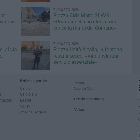
7 AGOSTO 2026
at,
Piazza Aldo Moro, SI-AVS:
contare
«Proroga della scadenza non
cancella ritardi del Comune»
7 AGOSTO 2026
: al via
Piazza Unità d'Italia, la fontana
eo
resta a secco. «Va ripristinata:
servizio essenziale»
Notizie sportive
Tennis
Calcio
Sport a 360°
e
Calcio a 5
Previsioni meteo
ettacolo
Basket
Volley
I
Video
Atletica leggera
R
B
i