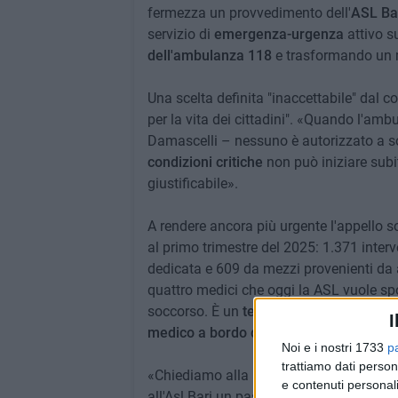
fermezza un provvedimento dell'
ASL Ba
servizio di
emergenza-urgenza
attivo su
dell'ambulanza 118
e trasformando un 
Una scelta definita "inaccettabile" dal co
per la vita dei cittadini". «Quando l'amb
Damascelli – nessuno è autorizzato a so
condizioni critiche
non può iniziare subit
giustificabile».
A rendere ancora più urgente l'appello son
al primo trimestre del 2025: 1.371 inter
dedicata e 609 da mezzi provenienti da a
quattro medici che oggi la ASL vuole spo
soccorso. È un
territorio popoloso
, con 
I
medico a bordo dell'ambulanza
», affe
Noi e i nostri 1733
p
trattiamo dati person
«Chiediamo alla Regione Puglia, al Presi
e contenuti personali
all'Asl Bari un passo indietro immediato: