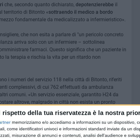
ri
che, secondo quanto dichiarato,
depotenzierebbe
il
l territorio di Bitonto «
sottraendo il medico a bordo
mezzo fondamentale da medicalizzato a infermieristico».
nsigliere, che non esita a parlare di "un pericolo concreto
ulanza arriva solo con un infermiere – sottolinea
mministrare farmaci. Questo significa che un paziente in
o la terapia e rischia la vita per un ritardo non
o i numeri del servizio 118 nella città di Bitonto, riferiti
venti complessivi, di cui 762 effettuati da ambulanza
ltri comuni. «Un servizio essenziale, garantito H24 da
stare altrove, malgrado in città non esista un pronto
due frazioni, che non può permettersi di
restare senza
l rispetto della tua riservatezza è la nostra prior
rma Damascelli.
artner
memorizziamo e/o accediamo a informazioni su un dispositivo, c
ali, come identificatori univoci e informazioni standard inviate da un di
dente Emiliano, all'Assessore Regionale alla Sanità e
zzati, misurazione di annunci e contenuti, analisi dell'audience e svilupp
 il
medico deve restare a bordo dell'ambulanza
del 118