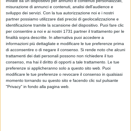
inviate da un dispositivo per annunci e contenuti personalizzati,
misurazione di annunci e contenuti, analisi dell'audience e
sviluppo dei servizi.
Con la tua autorizzazione noi e i nostri
partner possiamo utilizzare dati precisi di geolocalizzazione e
identificazione tramite la scansione del dispositivo. Puoi fare clic
A cura di
per consentire a noi e ai nostri 1731 partner il trattamento per le
FEDERICA MONTE
finalità sopra descritte. In alternativa puoi accedere a
informazioni più dettagliate e modificare le tue preferenze prima
di acconsentire o di negare il consenso.
Si rende noto che alcuni
Ritorna l'Avviso Pubblico
Bitonto Città dei Festival
, l'ultimo
trattamenti dei dati personali possono non richiedere il tuo
consenso, ma hai il diritto di opporti a tale trattamento. Le tue
atto dell'assessore al marketing territoriale
Mangini
.
preferenze si applicheranno solo a questo sito web. Puoi
modificare le tue preferenze o revocare il consenso in qualsiasi
Possono presentare proposte associazioni, imprese,
momento tornando su questo sito e facendo clic sul pulsante
consorzi, enti, fondazioni, in forma singola o associata, che
"Privacy" in fondo alla pagina web.
hanno organizzato almeno una edizione di un Festival
artistico-culturali nella città di Bitonto e nelle frazioni di
Palombaio e Mariotto. La scadenza della domanda di
partecipazione è fissata per il
24 giugno
.
Per poter partecipare al bando il Festival candidato non può