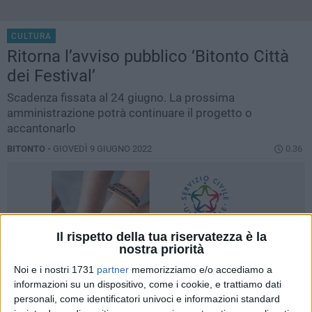
CULTURA
Ritorna l’avviso pubblico ‘Bitonto Città
dei Festival’
Scadenza fissata al 24 giugno. La prossima
amministrazione potrà continuare il progetto o
accantonarlo
BITONTO -
GIOVEDÌ 9 GIUGNO 2022
0.36
Il rispetto della tua riservatezza è la
nostra priorità
Noi e i nostri 1731
partner
memorizziamo e/o accediamo a
informazioni su un dispositivo, come i cookie, e trattiamo dati
personali, come identificatori univoci e informazioni standard