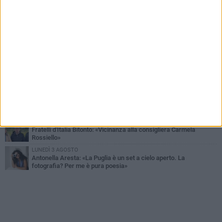
VENERDÌ 31 LUGLIO
Furti d'auto, scoperta la banda tra Bitonto e Cerignola: 13 arresti, I
NOMI
MARTEDÌ 4 AGOSTO
Armati di bastoni fuggono con l'incasso, rapina in un bar di Bitonto
GIOVEDÌ 30 LUGLIO
Bitonto, Palo e Bitetto insieme per creare centro intercomunale
della capacità di coesione
SABATO 1 AGOSTO
"Case a un euro", Comune chiama a raccolta proprietari di
immobili nel centro antico
DOMENICA 2 AGOSTO
Fratelli d'Italia Bitonto: «Vicinanza alla consigliera Carmela
Rossiello»
LUNEDÌ 3 AGOSTO
Antonella Aresta: «La Puglia è un set a cielo aperto. La
fotografia? Per me è pura poesia»