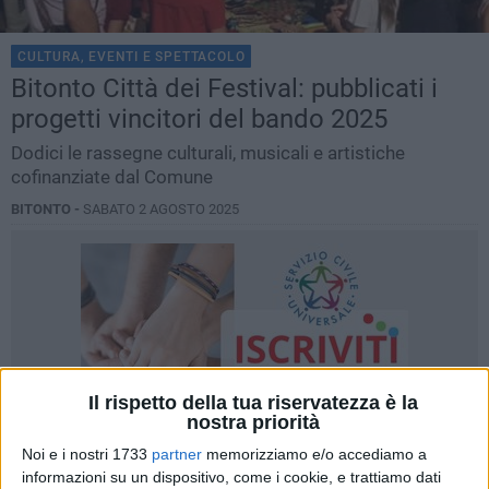
CULTURA, EVENTI E SPETTACOLO
Bitonto Città dei Festival: pubblicati i
progetti vincitori del bando 2025
Dodici le rassegne culturali, musicali e artistiche
cofinanziate dal Comune
BITONTO -
SABATO 2 AGOSTO 2025
Il rispetto della tua riservatezza è la
nostra priorità
Noi e i nostri 1733
partner
memorizziamo e/o accediamo a
informazioni su un dispositivo, come i cookie, e trattiamo dati