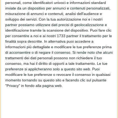
personali, come identificatori univoci e informazioni standard
inviate da un dispositivo per annunci e contenuti personalizzati,
misurazione di annunci e contenuti, analisi dell'audience e
31
sviluppo dei servizi.
Con la tua autorizzazione noi e i nostri
partner possiamo utilizzare dati precisi di geolocalizzazione e
identificazione tramite la scansione del dispositivo. Puoi fare clic
per consentire a noi e ai nostri 1733 partner il trattamento per le
È stato reso noto ufficialmente l'elenco delle realtà ammesse
finalità sopra descritte. In alternativa puoi accedere a
al finanziamento del bando "
Bitonto Città dei Festival
–
Rete
informazioni più dettagliate e modificare le tue preferenze prima
dei Festival 2025
". L'iniziativa del
Comune di Bitonto
,
di acconsentire o di negare il consenso.
Si rende noto che alcuni
pensata per rafforzare il profilo culturale, musicale, artistico
trattamenti dei dati personali possono non richiedere il tuo
e turistico della città, ha come obiettivo quello di costruire
consenso, ma hai il diritto di opporti a tale trattamento. Le tue
preferenze si applicheranno solo a questo sito web. Puoi
una rete integrata di
festival
artistici e culturali che
modificare le tue preferenze o revocare il consenso in qualsiasi
animeranno la seconda parte dell'anno sino a dicembre.
momento tornando su questo sito e facendo clic sul pulsante
"Privacy" in fondo alla pagina web.
Il bando prevedeva il cofinanziamento di progetti che
includessero almeno
sei appuntamenti
tra concerti,
spettacoli dal vivo, reading, performance artistiche e
culturali, da svilupparsi in un arco temporale minimo di
tre
giornate
. Escluse dalla partecipazione sagre, fiere e