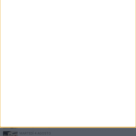
PIÙ LETTI QUESTA SETTIMANA
MARTEDÌ 4 AGOSTO
Armati di bastoni fuggono con l'incasso, rapina in un bar di Bitonto
DOMENICA 2 AGOSTO
Fratelli d'Italia Bitonto: «Vicinanza alla consigliera Carmela
Rossiello»
LUNEDÌ 3 AGOSTO
Antonella Aresta: «La Puglia è un set a cielo aperto. La
fotografia? Per me è pura poesia»
LUNEDÌ 3 AGOSTO
Parcheggio interrato in piazza Marconi, SI: «Scelta che non può
essere presa da pochi»
MARTEDÌ 4 AGOSTO