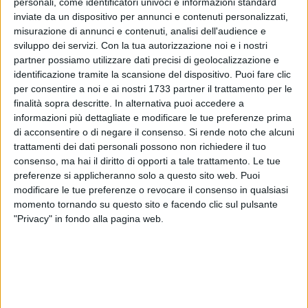
personali, come identificatori univoci e informazioni standard
inviate da un dispositivo per annunci e contenuti personalizzati,
misurazione di annunci e contenuti, analisi dell'audience e
sviluppo dei servizi.
Con la tua autorizzazione noi e i nostri
partner possiamo utilizzare dati precisi di geolocalizzazione e
2
A cura di
identificazione tramite la scansione del dispositivo. Puoi fare clic
LA REDAZIONE
per consentire a noi e ai nostri 1733 partner il trattamento per le
finalità sopra descritte. In alternativa puoi accedere a
informazioni più dettagliate e modificare le tue preferenze prima
Il 4 dicembre scorso, la nostra testata aveva pubblicato il
di acconsentire o di negare il consenso.
Si rende noto che alcuni
comunicato dell'ufficio stampa comunale sui ritardi nella
trattamenti dei dati personali possono non richiedere il tuo
postalizzazione degli avvisi di pagamento TARI.
consenso, ma hai il diritto di opporti a tale trattamento. Le tue
Erroneamente era stata associata allo stesso comunicato
preferenze si applicheranno solo a questo sito web. Puoi
modificare le tue preferenze o revocare il consenso in qualsiasi
una foto di archivio che faceva riferimento al vecchio
momento tornando su questo sito e facendo clic sul pulsante
gestore C.O.R.E.L. .
"Privacy" in fondo alla pagina web.
In ossequio al dovere di rettifica, BitontoViva ribadisce
l'estraneità completa
della suddetta società rispetto ai
disservizi patiti dall'ente comunale di Bitonto e si scusa per
l'accaduto.
La C.O.R.E.L., va ribadito, non gestisce più il
servizio di postalizzazione presso il Comune di Bitonto.