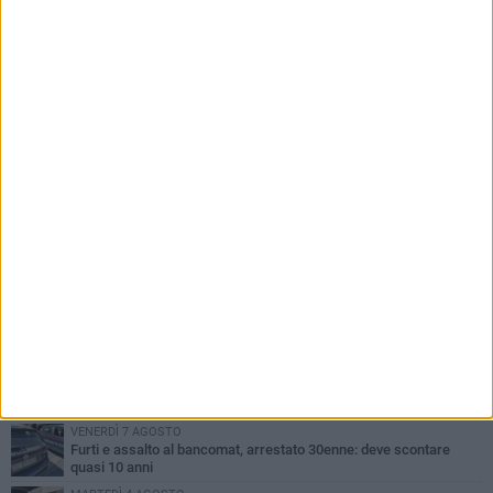
PIÙ LETTI QUESTA SETTIMANA
MARTEDÌ 4 AGOSTO
Armati di bastoni fuggono con l'incasso, rapina in un bar di Bitonto
LUNEDÌ 3 AGOSTO
Antonella Aresta: «La Puglia è un set a cielo aperto. La
fotografia? Per me è pura poesia»
LUNEDÌ 3 AGOSTO
Parcheggio interrato in piazza Marconi, SI: «Scelta che non può
essere presa da pochi»
DOMENICA 2 AGOSTO
Fratelli d'Italia Bitonto: «Vicinanza alla consigliera Carmela
Rossiello»
VENERDÌ 7 AGOSTO
Furti e assalto al bancomat, arrestato 30enne: deve scontare
quasi 10 anni