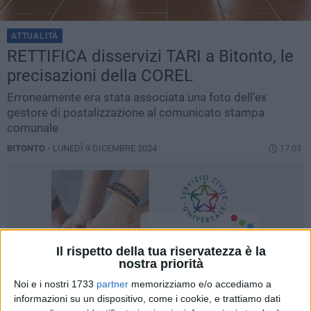
ATTUALITÀ
RETTIFICA disservizi TARI a Bitonto, le
precisazioni della COREL
Erroneamente era stata associata una foto dell'ex
gestore di postalizzazione al comunicato stampa
comunale
BITONTO -
LUNEDÌ 9 DICEMBRE 2024
17.03
Il rispetto della tua riservatezza è la
nostra priorità
Noi e i nostri 1733
partner
memorizziamo e/o accediamo a
informazioni su un dispositivo, come i cookie, e trattiamo dati