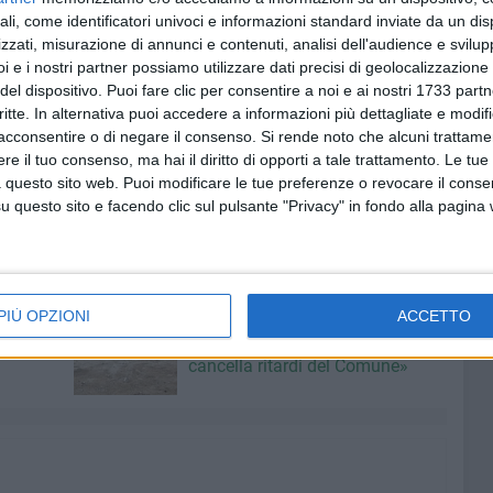
conferimento del
secco residuo
. Da domani,
giovedì 2
ali, come identificatori univoci e informazioni standard inviate da un di
ello con coperchio
marrone
(già in uso per l'umido). Quello
zzati, misurazione di annunci e contenuti, analisi dell'audience e svilupp
ilizzato soltanto per il conferimento della carta.
i e i nostri partner possiamo utilizzare dati precisi di geolocalizzazione 
del dispositivo. Puoi fare clic per consentire a noi e ai nostri 1733 partn
critte. In alternativa puoi accedere a informazioni più dettagliate e modif
lo equivale a mancato conferimento perché non rilevabile
acconsentire o di negare il consenso.
Si rende noto che alcuni trattamen
 possibili penalizzazioni dopo l'avvio del nuovo sistema di
e il tuo consenso, ma hai il diritto di opporti a tale trattamento. Le tue
e la seconda fase della sperimentazione in corso per
 questo sito web. Puoi modificare le tue preferenze o revocare il conse
e e più equa».
questo sito e facendo clic sul pulsante "Privacy" in fondo alla pagina
A PORTA A PORTA
7 AGOSTO 2026
PIÙ OPZIONI
ACCETTO
at,
Piazza Aldo Moro, SI-AVS:
contare
«Proroga della scadenza non
cancella ritardi del Comune»