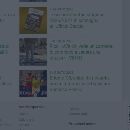
7 AGOSTO 2026
: arriva
Tesserini venatori stagione
ni
2026/2027 in consegna
all’Ufficio Caccia
6 AGOSTO 2026
aldo:
Ricci: «C'è chi vede un cantiere.
ll'8
Io comincio a vedere una
piazza» - VIDEO
6 AGOSTO 2026
i
Bitonto C5, colpo da novanta:
ealizza
arriva la fuoriclasse brasiliana
Vanessa Pereira
Notizie sportive
Tennis
Calcio
Sport a 360°
e
Calcio a 5
Previsioni meteo
ettacolo
Basket