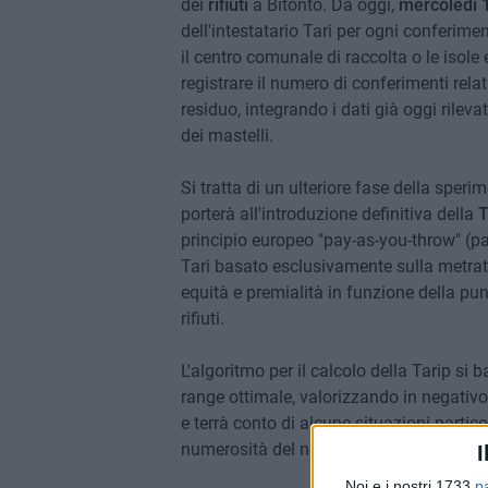
dei
rifiuti
a Bitonto. Da oggi,
mercoledì 1
dell'intestatario Tari per ogni conferime
il centro comunale di raccolta o le isole
registrare il numero di conferimenti rela
residuo, integrando i dati già oggi rilevat
dei mastelli.
Si tratta di un ulteriore fase della sper
porterà all'introduzione definitiva della
T
principio europeo "pay-as-you-throw" (pa
Tari basato esclusivamente sulla metratu
equità e premialità in funzione della punt
rifiuti.
L'algoritmo per il calcolo della Tarip si 
range ottimale, valorizzando in negativo
e terrà conto di alcune situazioni partico
numerosità del nucleo familiare.
I
Noi e i nostri 1733
p