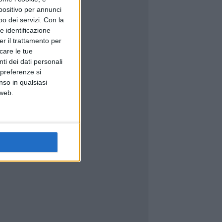
spositivo per annunci
o dei servizi.
Con la
e identificazione
er il trattamento per
icare le tue
ti dei dati personali
 preferenze si
nso in qualsiasi
 web.