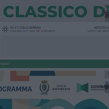
PI
33.5
°C
CIELO SERENO
NOTIZIE 
34°
OGGI MIN
24.5°
MAX
A
BITONTO
DIRETTORE
ANTO
ant
VIDEO
po
po