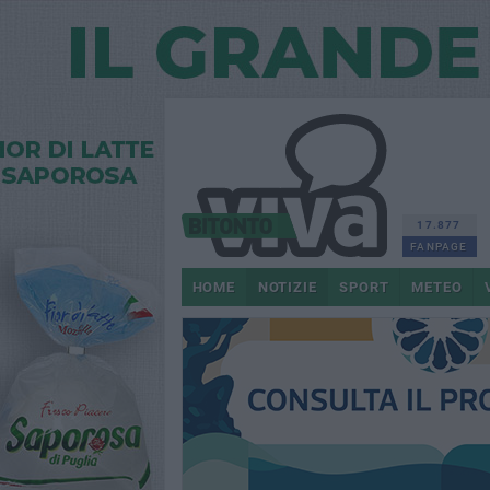
17.877
FANPAGE
HOME
NOTIZIE
SPORT
METEO