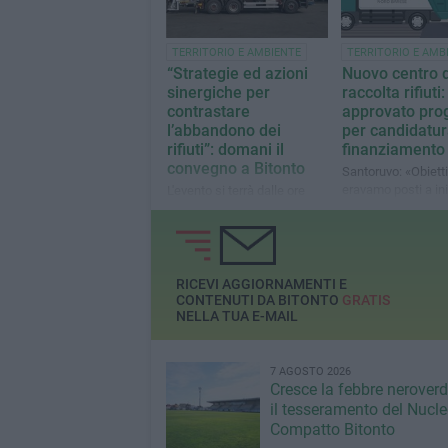
TERRITORIO E AMBIENTE
TERRITORIO E AMB
“Strategie ed azioni
Nuovo centro d
sinergiche per
raccolta rifiuti:
contrastare
approvato pro
l’abbandono dei
per candidatur
rifiuti”: domani il
finanziamento
convegno a Bitonto
Santoruvo: «Obietti
eravamo posti a ini
L'evento si terrà dalle ore
mandato: ora atte
9:30 presso la Sala degli
l’esito»
Specchi di Palazzo Gentile
RICEVI AGGIORNAMENTI E
CONTENUTI DA BITONTO
GRATIS
NELLA TUA E-MAIL
7 AGOSTO 2026
Cresce la febbre neroverde
il tesseramento del Nucl
Compatto Bitonto