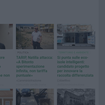
POLITICA
TERRITORIO E AMBIENTE
ore
TARIP, Natilla attacca:
Si punta sulle eco-
«A Bitonto
isole intelligenti:
o
sperimentazione
candidato progetto
infinita, non tariffa
per innovare la
ne non
puntuale»
raccolta differenziata
«L'amministrazione
L'obiettivo
comunale vende come
dell'Amministrazione
ica
"gradualità" quello che in
comunale è introdurre nuove
il tema
realtà è un ritardo cronico e
soluzioni a supporto della
del secco
una palese impreparazione
raccolta dei rifiuti
lo
tecnica»