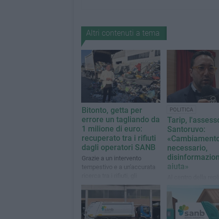
Altri contenuti a tema
Bitonto, getta per
POLITICA
errore un tagliando da
Tarip, l'assess
1 milione di euro:
Santoruvo:
recuperato tra i rifiuti
«Cambiament
dagli operatori SANB
necessario,
disinformazio
Grazie a un intervento
aiuta»
tempestivo e a un'accurata
ricerca tra i rifiuti, gli
Al centro della repl
operatori sono riusciti a
dell'assessore c'è 
restituirlo al legittimo
del conferimento 
proprietario
residuo nel mastel
marrone