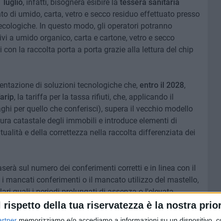
 luglio
, infatti, bisognerà esibire la
tessera sanitaria
nto di umido, carta, vetro e secco residuo effettuato presso
 ecologiche. In questo modo, gli operatori potranno
tivi a umido organico, carta e cartone, vetro e secco
i con la raccolta porta a porta grazie alla lettura del chip
imentazione di soluzioni tecnologiche che,
entro il 2028
,
arip
, la tariffa per la tassa rifiuti, che, applicando il
ghi per quello che conferisci), supera il vecchio modello
ra catastale degli immobili e introduce elementi di
ualità e della correttezza nella raccolta differenziata dei
baserà sul numero dei conferimenti corretti e in linea con il
 i mancati conferimenti o il mancato utilizzo del mastello,
lari quali i periodi prolungati di assenza o l'elevata
l rispetto della tua riservatezza è la nostra prior
artner
memorizziamo e/o accediamo a informazioni su un dispositivo, c