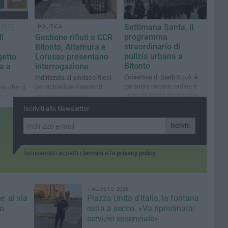
Settimana Santa, il
IENTE
POLITICA
programma
i
Gestione rifiuti e CCR
straordinario di
Bitonto, Altamura e
pulizia urbana a
getto
Lorusso presentano
Bitonto
a a
interrogazione
L'obiettivo di Sanb S.p.A. è
Indirizzata al sindaco Ricci
garantire decoro, ordine e
per richiedere interventi
vo che ci
piena fruibilità degli spazi
concreti ed urgenti
zio
pubblici
ndiamo
Iscriviti alla Newsletter
Iscriviti
Iscrivendoti accetti i
termini
e la
privacy policy
7 AGOSTO 2026
: al via
Piazza Unità d'Italia, la fontana
eo
resta a secco. «Va ripristinata:
servizio essenziale»