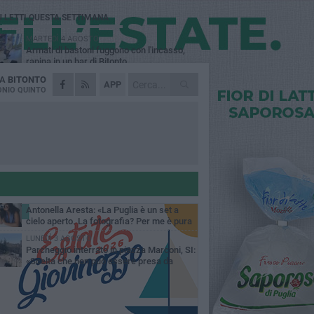
Ù LETTI QUESTA SETTIMANA
MARTEDÌ 4 AGOSTO
Armati di bastoni fuggono con l'incasso,
rapina in un bar di Bitonto
DA
BITONTO
VENERDÌ 31 LUGLIO
APP
Furti d'auto, scoperta la banda tra Bitonto e
NIO QUINTO
Cerignola: 13 arresti, I NOMI
SABATO 1 AGOSTO
"Case a un euro", Comune chiama a
raccolta proprietari di immobili nel centro
ico
DOMENICA 2 AGOSTO
Fratelli d'Italia Bitonto: «Vicinanza alla
consigliera Carmela Rossiello»
LUNEDÌ 3 AGOSTO
Antonella Aresta: «La Puglia è un set a
cielo aperto. La fotografia? Per me è pura
esia»
LUNEDÌ 3 AGOSTO
Parcheggio interrato in piazza Marconi, SI:
«Scelta che non può essere presa da
chi»