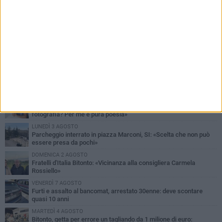
PIÙ LETTI QUESTA SETTIMANA
MARTEDÌ 4 AGOSTO
Armati di bastoni fuggono con l'incasso, rapina in un bar di Bitonto
LUNEDÌ 3 AGOSTO
Antonella Aresta: «La Puglia è un set a cielo aperto. La
fotografia? Per me è pura poesia»
LUNEDÌ 3 AGOSTO
Parcheggio interrato in piazza Marconi, SI: «Scelta che non può
essere presa da pochi»
DOMENICA 2 AGOSTO
Fratelli d'Italia Bitonto: «Vicinanza alla consigliera Carmela
Rossiello»
VENERDÌ 7 AGOSTO
Furti e assalto al bancomat, arrestato 30enne: deve scontare
quasi 10 anni
MARTEDÌ 4 AGOSTO
Bitonto, getta per errore un tagliando da 1 milione di euro: