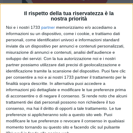
Il rispetto della tua riservatezza è la
nostra priorità
18
A cura di
Noi e i nostri 1733
partner
memorizziamo e/o accediamo a
LA REDAZIONE
informazioni su un dispositivo, come i cookie, e trattiamo dati
personali, come identificatori univoci e informazioni standard
inviate da un dispositivo per annunci e contenuti personalizzati,
Dal
centrodestra
bitontino arrivano aggiornamenti dal
misurazione di annunci e contenuti, analisi dell'audience e
cantiere del
ponte
sulla
sp231
, una delle opere pubbliche tra
sviluppo dei servizi.
Con la tua autorizzazione noi e i nostri
le più attese in città. «Abbiamo effettuato un nuovo
partner possiamo utilizzare dati precisi di geolocalizzazione e
sopralluogo
al cantiere del ponte della Poligonale, che deve
identificazione tramite la scansione del dispositivo. Puoi fare clic
per consentire a noi e ai nostri 1733 partner il trattamento per le
superare la Strada Provinciale 231 in direzione Terlizzi (ex
finalità sopra descritte. In alternativa puoi accedere a
SS 98). Un'opera strategica, attesa da decenni, in seguito
informazioni più dettagliate e modificare le tue preferenze prima
riprogettata, rifinanziata e riappaltata, il cui completamento
di acconsentire o di negare il consenso.
Si rende noto che alcuni
riguarda un'infrastruttura iniziata addirittura nel
lontano
trattamenti dei dati personali possono non richiedere il tuo
2013
». Comincia così il consigliere comunale
Domenico
consenso, ma hai il diritto di opporti a tale trattamento. Le tue
Damascelli
(Fratelli d'Italia), che sulla sua pagina Facebook
preferenze si applicheranno solo a questo sito web. Puoi
ha pubblicato un video assieme ai colleghi
Francesco
modificare le tue preferenze o revocare il consenso in qualsiasi
momento tornando su questo sito e facendo clic sul pulsante
Toscano
e
Carmela Rossiello
.