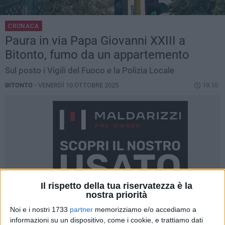
CRONACA
Paura in via Papa Giovanni XXIII a
Bitonto, fumo da un appartemento
Sul posto i Vigili del Fuoco e la Polizia Locale
BITONTO -
VENERDÌ 10 OTTOBRE 2025
19.10
Il rispetto della tua riservatezza è la
nostra priorità
Noi e i nostri 1733
partner
memorizziamo e/o accediamo a
informazioni su un dispositivo, come i cookie, e trattiamo dati