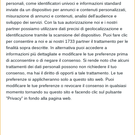
personali, come identificatori univoci e informazioni standard
inviate da un dispositivo per annunci e contenuti personalizzati,
39
A cura di
misurazione di annunci e contenuti, analisi dell'audience e
LA REDAZIONE
sviluppo dei servizi.
Con la tua autorizzazione noi e i nostri
partner possiamo utilizzare dati precisi di geolocalizzazione e
identificazione tramite la scansione del dispositivo. Puoi fare clic
per consentire a noi e ai nostri 1733 partner il trattamento per le
Fiamme e fumo da un appartamento di uno stabile di
via
finalità sopra descritte. In alternativa puoi accedere a
Papa Giovanni XXIII,
nel pieno centro di Bitonto, questo
informazioni più dettagliate e modificare le tue preferenze prima
pomeriggio, 10 ottobre.
di acconsentire o di negare il consenso.
Si rende noto che alcuni
Per ragioni ancora al vaglio dei
Vigili del Fuoco,
secondo
trattamenti dei dati personali possono non richiedere il tuo
quanto raccolto dalla nostra redazione,
fumo nerastro e
consenso, ma hai il diritto di opporti a tale trattamento. Le tue
denso ha iniziato a fuoriuscire dalle finestre di un immobile
preferenze si applicheranno solo a questo sito web. Puoi
non lontano dalla parrocchia di San Leone Magno.
modificare le tue preferenze o revocare il consenso in qualsiasi
momento tornando su questo sito e facendo clic sul pulsante
"Privacy" in fondo alla pagina web.
Tanta la gente che si è subito radunata in attesa dell'arrivo
dei pompieri che stanno ancora operando sul posto,
coadiuvati dalla
Polizia Locale
che ha provveduto a mettere
in sicurezza l'area ed alla viabilità. Traffico inevitabilmente
rallentato nel centro cittadino.