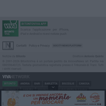
BITONTOVIVA APP
Scarica l'applicazione per iPhone,
iPad e Android e ricevi notizie push
Contatti
Policy e Privacy
GOCITY NEWS PLATFORM
Notizie da
Bitonto
Direttore
Antonio Quinto
© 2001-2026 BitontoViva è un portale gestito da InnovaNews srl. Partita iva
08059640725. Testata giornalistica registrata presso il Tribunale di Trani. Tutti
i diritti riservati.
BITONTO
ANDRIA
BARI
BARLETTA
BISCEGLIE
CANOSA
CERIGNOLA
CORATO
GIOVINAZZO
MARGHERITA DI SAVOIA
MINERVINO
MODUGNO
MOLFETTA
PUGLIA
RUVO
SAN FERDINANDO
SPINAZZOLA
TERLIZZI
TRANI
TRINITAPOLI