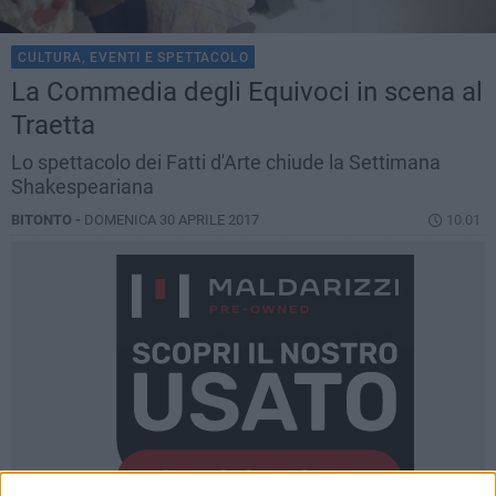
CULTURA, EVENTI E SPETTACOLO
La Commedia degli Equivoci in scena al
Traetta
Lo spettacolo dei Fatti d'Arte chiude la Settimana
Shakespeariana
BITONTO -
DOMENICA 30 APRILE 2017
10.01