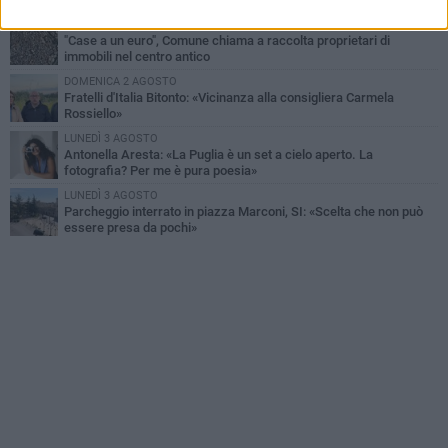
SABATO 1 AGOSTO
"Case a un euro", Comune chiama a raccolta proprietari di
immobili nel centro antico
DOMENICA 2 AGOSTO
Fratelli d'Italia Bitonto: «Vicinanza alla consigliera Carmela
Rossiello»
LUNEDÌ 3 AGOSTO
Antonella Aresta: «La Puglia è un set a cielo aperto. La
fotografia? Per me è pura poesia»
LUNEDÌ 3 AGOSTO
Parcheggio interrato in piazza Marconi, SI: «Scelta che non può
essere presa da pochi»