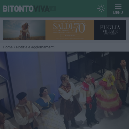
MENU
Home
Notizie e aggiornamenti