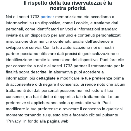
Il rispetto della tua riservatezza è la
nostra priorità
Noi e i nostri 1733
partner
memorizziamo e/o accediamo a
123
informazioni su un dispositivo, come i cookie, e trattiamo dati
personali, come identificatori univoci e informazioni standard
inviate da un dispositivo per annunci e contenuti personalizzati,
misurazione di annunci e contenuti, analisi dell'audience e
Leggera, spassosa, frizzante. La
Commedia degli Equivoci
,
sviluppo dei servizi.
Con la tua autorizzazione noi e i nostri
una delle prime e più riuscite prove comiche di William
partner possiamo utilizzare dati precisi di geolocalizzazione e
Shakespear
e
, scritta e rappresentata per la prima volta non
identificazione tramite la scansione del dispositivo. Puoi fare clic
più tardi del 1594, va in scena a Bitonto, nella cornice
per consentire a noi e ai nostri 1733 partner il trattamento per le
finalità sopra descritte. In alternativa puoi accedere a
sempre evocativa del Teatro Traetta, per chiudere in bellezza
informazioni più dettagliate e modificare le tue preferenze prima
la
Settimana Shakespeariana
, organizzata dal 24 al 30
di acconsentire o di negare il consenso.
Si rende noto che alcuni
aprile 2017. I
Fatti d'Arte
, con la regia di
Raffaele Romita
,
trattamenti dei dati personali possono non richiedere il tuo
rileggono la commedia del grande drammaturgo inglese
consenso, ma hai il diritto di opporti a tale trattamento. Le tue
rispettando l'impostazione originale ed esaltandone la
preferenze si applicheranno solo a questo sito web. Puoi
comicità, dai toni classici ma sempre attuali e spassosi.
modificare le tue preferenze o revocare il consenso in qualsiasi
Il tema è quello, classico per l'appunto, del "doppio": due
momento tornando su questo sito e facendo clic sul pulsante
"Privacy" in fondo alla pagina web.
coppie di gemelli (due giovani padroni con i rispettivi servi)
vengono separate in tenerissima età, per poi riunirsi