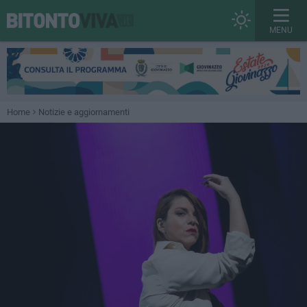
MENU
Home
Notizie e aggiornamenti