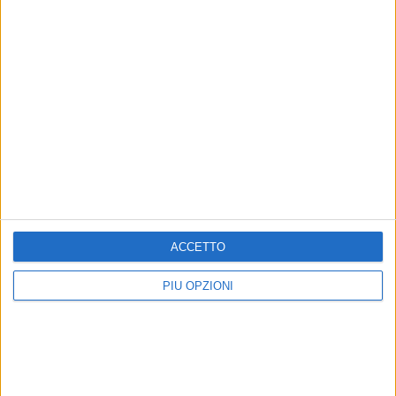
scadenza non cancella ritardi del Comune»
ACCETTO
PIÙ OPZIONI