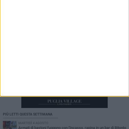
6 AGOSTO 2026
Bitonto C5, colpo da novanta: arriva la
fuoriclasse brasiliana Vanessa Pereira
PIÙ LETTI QUESTA SETTIMANA
MARTEDÌ 4 AGOSTO
Armati di bastoni fuggono con l'incasso, rapina in un bar di Bitonto