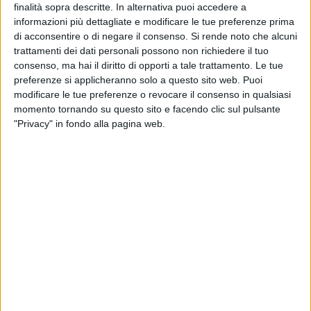
finalità sopra descritte. In alternativa puoi accedere a
gli esiti laboratoriali
Visioni shakespeariane del gesto e
informazioni più dettagliate e modificare le tue preferenze prima
della parola
e le produzioni della Compagnia Fatti d'Arte
di acconsentire o di negare il consenso.
Si rende noto che alcuni
Willy's and Vagina's
Monologue
e
Shake Your Booty
con
trattamenti dei dati personali possono non richiedere il tuo
Antonio Stornaiolo
.
consenso, ma hai il diritto di opporti a tale trattamento. Le tue
preferenze si applicheranno solo a questo sito web. Puoi
Si partirà
domenica 5 maggio
(ore 10:30) nel
centro antico
modificare le tue preferenze o revocare il consenso in qualsiasi
con
Back to the Cinema
, passeggiata esplorativa tra gli
momento tornando su questo sito e facendo clic sul pulsante
"Privacy" in fondo alla pagina web.
antichi cinema bitontini con la collaborazione
dell'
Associazione Culturale Meo-Romeo
e
U-LAB APS
. Il
giorno seguente,
lunedì 6 maggio
alle ore 19:00, negli spazi
del
Laboratorio Urbano Officine Culturali
si proseguirà con
la
Shakespeare's Human Library
, evento inserito nel
progetto
Galattica
, una biblioteca 'umana', che sostituisce il
prestito di libri con il racconto di vissuti, il tema di
quest'anno è 'Il lavoro e i giovani'. Coloro che animano le
Human Library hanno sperimentato pregiudizi, esclusione
sociale, esperienze affini ai personaggi nati dalla penna del
Bardo. Sempre alle Officine Culturali,
dal 6 al 10 maggio
(doppio turno ore 19:00 e 20:30) Fatti d'Arte apre le porte a