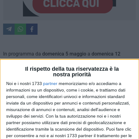
In programma da
domenica 5 maggio
a
domenica 12
maggio
a
Bitonto
, www.Shakespeare -
Week with William
Shakespeare
, festival ideato e diretto dalla
Compagnia
Fatti
Il rispetto della tua riservatezza è la
nostra priorità
d'Arte
vincitrice dell'avviso pubblico
'Bitonto città dei festival
2023' - Rete dei Festival
promosso dal
Comune di Bitonto
.
Noi e i nostri 1733
partner
memorizziamo e/o accediamo a
informazioni su un dispositivo, come i cookie, e trattiamo dati
Giunta alla decima edizione, la rassegna coinvolgerà l'intera
personali, come identificatori univoci e informazioni standard
cittadinanza in una vera e propria
full immersion
nel nome
inviate da un dispositivo per annunci e contenuti personalizzati,
del drammaturgo inglese in un evento che unisce lo
misurazione di annunci e contenuti, analisi dell'audience e
spettacolo dal vivo alla formazione del pubblico e si
sviluppo dei servizi.
Con la tua autorizzazione noi e i nostri
compone di
performance
e azioni multidisciplinari. I luoghi
partner possiamo utilizzare dati precisi di geolocalizzazione e
del festival spazieranno dal centro antico al Laboratorio
identificazione tramite la scansione del dispositivo. Puoi fare clic
Urbano Officine Culturali, fino al Teatro Traetta che ospiterà
per consentire a noi e ai nostri 1733 partner il trattamento per le