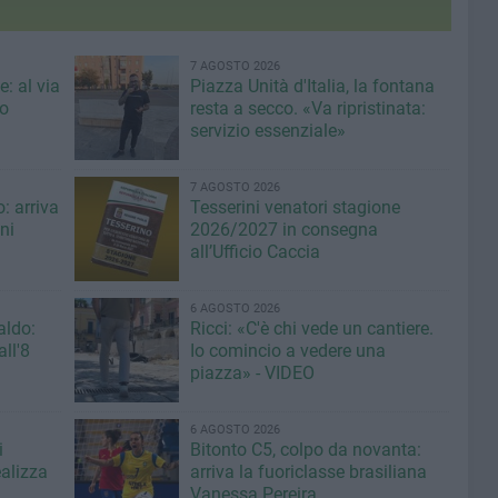
7 AGOSTO 2026
: al via
Piazza Unità d'Italia, la fontana
eo
resta a secco. «Va ripristinata:
servizio essenziale»
7 AGOSTO 2026
: arriva
Tesserini venatori stagione
ni
2026/2027 in consegna
all’Ufficio Caccia
6 AGOSTO 2026
aldo:
Ricci: «C'è chi vede un cantiere.
ll'8
Io comincio a vedere una
piazza» - VIDEO
6 AGOSTO 2026
i
Bitonto C5, colpo da novanta:
ealizza
arriva la fuoriclasse brasiliana
Vanessa Pereira