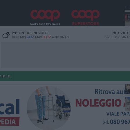
PI
29
°C
POCHE NUVOLE
NOTIZIE 
33.5°
OGGI MIN
24.5°
MAX
A
BITONTO
DIRETTORE
ANTO
po
VIDEO
po
op