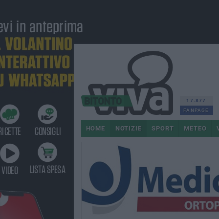
17.877
FANPAGE
HOME
NOTIZIE
SPORT
METEO