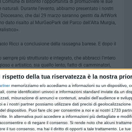
al Comune di Bitonto l'opportunità di promuovere le sue
 e naturali. Durante l'evento, abbiamo presentato i nostri
o Diocesano, che dal 29 marzo saranno gestiti da ArtWork
amo dato risalto al MurGeoPark del Parco dell'Alta Murgia,
alistico».
olo Ricci a conclusione della rassegna barese. E dopo il
o sempre più strutturato e integrato, che abbracci l'intero
igioso e artistico, sia quello lento, fatto di camminatori,
l rispetto della tua riservatezza è la nostra prior
imo cittadino - in questa visione lo gioca il nostro
artner
memorizziamo e/o accediamo a informazioni su un dispositivo, c
on i tempi, che ci aiuta a rendere le nostre risorse ancora
ali, come identificatori univoci e informazioni standard inviate da un di
zzati, misurazione di annunci e contenuti, analisi dell'audience e svilupp
i e i nostri partner possiamo utilizzare dati precisi di geolocalizzazione 
del dispositivo. Puoi fare clic per consentire a noi e ai nostri 1733 partn
critte. In alternativa puoi accedere a informazioni più dettagliate e modif
7 AGOSTO 2026
acconsentire o di negare il consenso.
Si rende noto che alcuni trattamen
at,
Piazza Aldo Moro, SI-AVS:
e il tuo consenso, ma hai il diritto di opporti a tale trattamento. Le tue