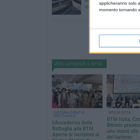
arrestato 30enne: deve s
applicheranno solo a
quasi 10 anni
momento tornando su 
Altri contenuti a tema
CULTURA, EVENTI E
VITA DI CITTÀ
SPETTACOLO
BTM Italia, Co
L’Accademia della
Bitonto presen
Battaglia alla BTM.
uno stand alla 
Aperte le iscrizioni al
del turismo