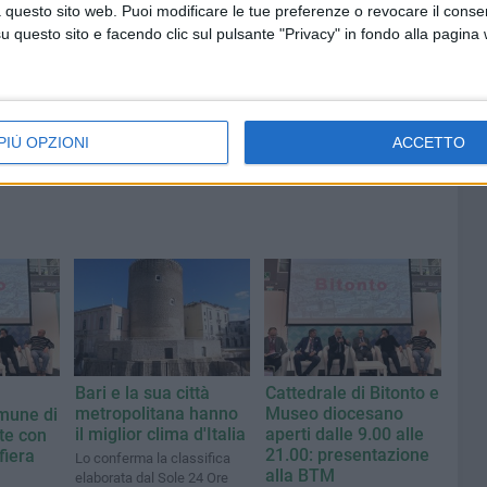
contare
«Proroga della scadenza non
 questo sito web. Puoi modificare le tue preferenze o revocare il conse
cancella ritardi del Comune»
questo sito e facendo clic sul pulsante "Privacy" in fondo alla pagina
PIÙ OPZIONI
ACCETTO
Bari e la sua città
Cattedrale di Bitonto e
metropolitana hanno
Museo diocesano
mune di
il miglior clima d'Italia
aperti dalle 9.00 alle
te con
21.00: presentazione
fiera
Lo conferma la classifica
alla BTM
elaborata dal Sole 24 Ore