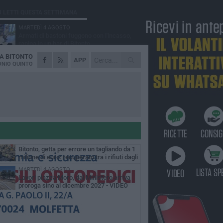
Ù LETTI QUESTA SETTIMANA
MARTEDÌ 4 AGOSTO
Armati di bastoni fuggono con l'incasso,
rapina in un bar di Bitonto
DA
BITONTO
DOMENICA 2 AGOSTO
APP
Fratelli d'Italia Bitonto: «Vicinanza alla
NIO QUINTO
consigliera Carmela Rossiello»
LUNEDÌ 3 AGOSTO
Antonella Aresta: «La Puglia è un set a
cielo aperto. La fotografia? Per me è pura
esia»
LUNEDÌ 3 AGOSTO
Parcheggio interrato in piazza Marconi, SI:
«Scelta che non può essere presa da
chi»
MARTEDÌ 4 AGOSTO
Bitonto, getta per errore un tagliando da 1
milione di euro: recuperato tra i rifiuti dagli
eratori SANB
MARTEDÌ 4 AGOSTO
Lavori piazza Moro, dal Ministero arriva
proroga sino al dicembre 2027 - VIDEO