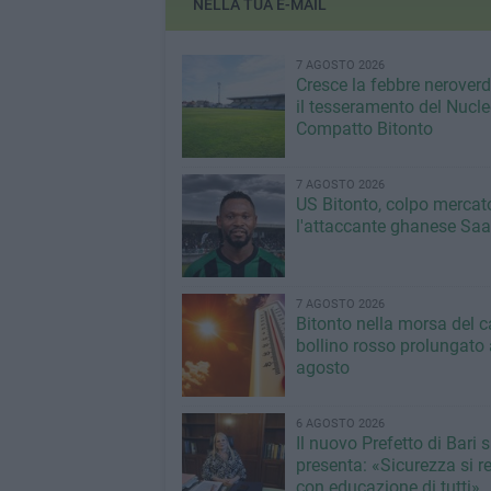
NELLA TUA E-MAIL
7 AGOSTO 2026
Cresce la febbre neroverde
il tesseramento del Nucl
Compatto Bitonto
7 AGOSTO 2026
US Bitonto, colpo mercato
l'attaccante ghanese Saa
7 AGOSTO 2026
Bitonto nella morsa del c
bollino rosso prolungato a
agosto
6 AGOSTO 2026
Il nuovo Prefetto di Bari s
presenta: «Sicurezza si r
con educazione di tutti»