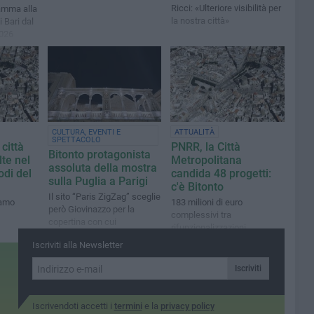
Ricci: «Ulteriore visibilità per
ramma alla
la nostra città»
 Bari dal
2026
CULTURA, EVENTI E
ATTUALITÀ
SPETTACOLO
 città
PNRR, la Città
Bitonto protagonista
lte nel
Metropolitana
assoluta della mostra
odi del
candida 48 progetti:
sulla Puglia a Parigi
c'è Bitonto
Il sito “Paris ZigZag” sceglie
iamo
183 milioni di euro
però Giovinazzo per la
complessivi tra
copertina con cui
rifunzionalizzazioni
pubblicizzare l’esposizione
ecosostenibili di aree
Iscriviti alla Newsletter
transalpina
pubbliche e progetti legati
alle "smart cities"
Iscriviti
Iscrivendoti accetti i
termini
e la
privacy policy