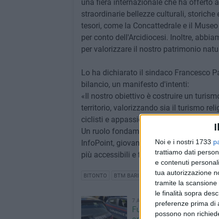
una fiera internazionale che ha offerto 
straordinarie bellezze culturali, storiche
tesori, come la Concattedrale e il Muse
per conto dell'Arcidiocesi. Inoltre, abbi
per valorizzare il nostro patrimonio natur
Lo ha dichiarato il sindaco Francesco Pa
bilancio, un manifesto d'intenti:
«Il nostro obiettivo è costruire un turism
territorio, valorizzando sia il turismo rel
ciclisti e appassionati.
I
Un ruolo fondamentale - ha concluso il pr
Noi e i nostri 1733
p
InfoPoint, giovane, dinamico e al passo c
trattiamo dati person
più accessibili e fruibili».
e contenuti personali
tua autorizzazione no
BITONTO
BTM BARI
tramite la scansione 
le finalità sopra des
7 AGOSTO 2026
preferenze prima di 
Furti e assalto al bancom
possono non richieder