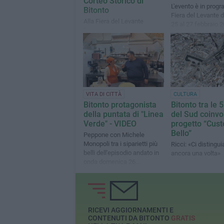
Corteo Storico di
L'evento è in prog
Bitonto
Fiera del Levante di
Alla Fiera del Levante
25 al 27 febbraio 
l’associazione ha promosso
la rievocazione della
battaglia del 1734. Da oggi è
possibile aderire all’edizione
2026 in programma a
maggio.
VITA DI CITTÀ
CULTURA
Bitonto protagonista
Bitonto tra le 5
della puntata di "Linea
del Sud coinvo
Verde" - VIDEO
progetto “Cust
Bello”
Peppone con Michele
Monopoli tra i siparietti più
Ricci: «Ci distingu
belli dell'episodio andato in
ancora una volta»
onda domenica 26
novembre
RICEVI AGGIORNAMENTI E
CONTENUTI DA BITONTO
GRATIS